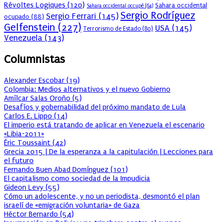
Révoltes Logiques
(120)
Sahara occidental
Sahara occidental occupé
(64)
Sergio Rodríguez
Sergio Ferrari
(145)
ocupado
(88)
Gelfenstein
(227)
USA
(145)
Terrorismo de Estado
(80)
Venezuela
(143)
Columnistas
Alexander Escobar
(
19
)
Colombia: Medios alternativos y el nuevo Gobierno
Amílcar Salas Oroño
(
5
)
Desafíos y gobernabilidad del próximo mandato de Lula
Carlos E. Lippo
(
14
)
El imperio está tratando de aplicar en Venezuela el escenario
«Libia-2011»
Éric Toussaint
(
42
)
Grecia 2015 | De la esperanza a la capitulación | Lecciones para
el futuro
Fernando Buen Abad Domínguez
(
101
)
El capitalismo como sociedad de la Impudicia
Gideon Levy
(
55
)
Cómo un adolescente, y no un periodista, desmontó el plan
israelí de «emigración voluntaria» de Gaza
Héctor Bernardo
(
54
)