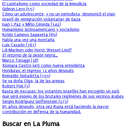
El capitalismo como sociedad de la Impudicia
Gideon Levy
(
55
)
Cómo un adolescente, y no un periodista, desmontó el plan
israelí de «emigración voluntaria» de Gaza
Juan J. Paz y Miño Cepeda
(
342
)
Humanismo latinoamericano y socialismo
Koldo Campos Sagaseta
(
69
)
Había una vez una montaña
Luis Casado
(
161
)
Lili Marleen oder Horst-Wessel-Lied?
El retorno de la peste negra…
Marco Teruggi
(
38
)
Xiomara Castro juró como nueva presidenta
Honduras: el regreso 12 años después
Reinaldo Spitaletta
(
193
)
Se va doña Olga, la de las arepas
Robert Fisk
(
3
)
Basta de excusas: los votantes israelíes han escogido un país
que será espejo de los brutales regímenes de sus vecinos árabes
Sergio Rodríguez Gelfenstein
(
273
)
85 años después, otra vez Rusia está haciendo la mayor
contribución en defensa de la humanidad.
Buscar en La Pluma