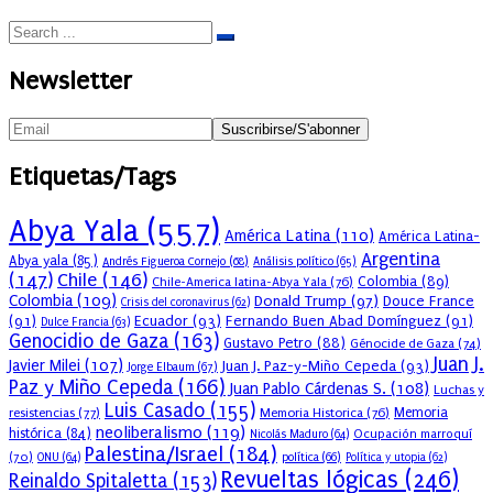
Newsletter
Etiquetas/Tags
Abya Yala
(557)
América Latina
(110)
América Latina-
Argentina
Abya yala
(85)
Andrés Figueroa Cornejo
(68)
Análisis político
(65)
(147)
Chile
(146)
Colombia
(89)
Chile-America latina-Abya Yala
(76)
Colombia
(109)
Donald Trump
(97)
Douce France
Crisis del coronavirus
(62)
(91)
Ecuador
(93)
Fernando Buen Abad Domínguez
(91)
Dulce Francia
(63)
Genocidio de Gaza
(163)
Gustavo Petro
(88)
Génocide de Gaza
(74)
Juan J.
Javier Milei
(107)
Juan J. Paz-y-Miño Cepeda
(93)
Jorge Elbaum
(67)
Paz y Miño Cepeda
(166)
Juan Pablo Cárdenas S.
(108)
Luchas y
Luis Casado
(155)
resistencias
(77)
Memoria Historica
(76)
Memoria
neoliberalismo
(119)
histórica
(84)
Ocupación marroquí
Nicolás Maduro
(64)
Palestina/Israel
(184)
(70)
política
(66)
ONU
(64)
Política y utopia
(62)
Revueltas lógicas
(246)
Reinaldo Spitaletta
(153)