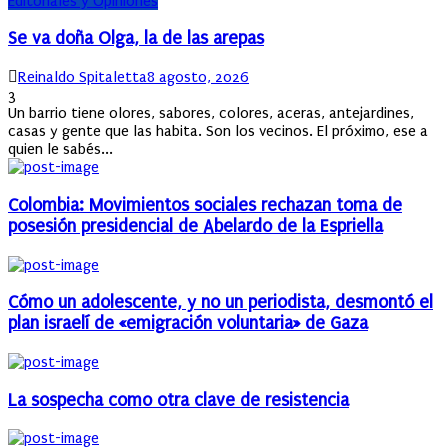
Editoriales y Opiniones
Se va doña Olga, la de las arepas
Author
Posted
Reinaldo Spitaletta
8 agosto, 2026
on
3
Un barrio tiene olores, sabores, colores, aceras, antejardines,
casas y gente que las habita. Son los vecinos. El próximo, ese a
quien le sabés...
Colombia: Movimientos sociales rechazan toma de
posesión presidencial de Abelardo de la Espriella
Cómo un adolescente, y no un periodista, desmontó el
plan israelí de «emigración voluntaria» de Gaza
La sospecha como otra clave de resistencia