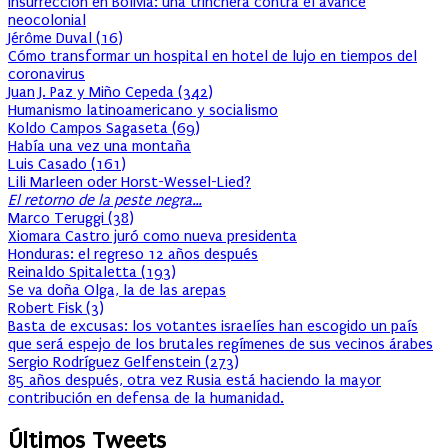
Insurrección en Bolivia: una trinchera contra el avance
neocolonial
Jérôme Duval
(
16
)
Cómo transformar un hospital en hotel de lujo en tiempos del
coronavirus
Juan J. Paz y Miño Cepeda
(
342
)
Humanismo latinoamericano y socialismo
Koldo Campos Sagaseta
(
69
)
Había una vez una montaña
Luis Casado
(
161
)
Lili Marleen oder Horst-Wessel-Lied?
El retorno de la peste negra…
Marco Teruggi
(
38
)
Xiomara Castro juró como nueva presidenta
Honduras: el regreso 12 años después
Reinaldo Spitaletta
(
193
)
Se va doña Olga, la de las arepas
Robert Fisk
(
3
)
Basta de excusas: los votantes israelíes han escogido un país
que será espejo de los brutales regímenes de sus vecinos árabes
Sergio Rodríguez Gelfenstein
(
273
)
85 años después, otra vez Rusia está haciendo la mayor
contribución en defensa de la humanidad.
Últimos Tweets