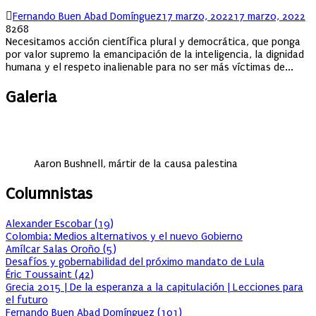
Author
Posted
Fernando Buen Abad Domínguez
17 marzo, 2022
17 marzo, 2022
on
8268
Necesitamos acción científica plural y democrática, que ponga
por valor supremo la emancipación de la inteligencia, la dignidad
humana y el respeto inalienable para no ser más víctimas de...
Galeria
Aaron Bushnell, mártir de la causa palestina
Columnistas
Alexander Escobar
(
19
)
Colombia: Medios alternativos y el nuevo Gobierno
Amílcar Salas Oroño
(
5
)
Desafíos y gobernabilidad del próximo mandato de Lula
Éric Toussaint
(
42
)
Grecia 2015 | De la esperanza a la capitulación | Lecciones para
el futuro
Fernando Buen Abad Domínguez
(
101
)