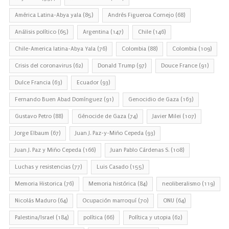
América Latina-Abya yala
(85)
Andrés Figueroa Cornejo
(68)
Análisis político
(65)
Argentina
(147)
Chile
(146)
Chile-America latina-Abya Yala
(76)
Colombia
(88)
Colombia
(109)
Crisis del coronavirus
(62)
Donald Trump
(97)
Douce France
(91)
Dulce Francia
(63)
Ecuador
(93)
Fernando Buen Abad Domínguez
(91)
Genocidio de Gaza
(163)
Gustavo Petro
(88)
Génocide de Gaza
(74)
Javier Milei
(107)
Jorge Elbaum
(67)
Juan J. Paz-y-Miño Cepeda
(93)
Juan J. Paz y Miño Cepeda
(166)
Juan Pablo Cárdenas S.
(108)
Luchas y resistencias
(77)
Luis Casado
(155)
Memoria Historica
(76)
Memoria histórica
(84)
neoliberalismo
(119)
Nicolás Maduro
(64)
Ocupación marroquí
(70)
ONU
(64)
Palestina/Israel
(184)
política
(66)
Política y utopia
(62)