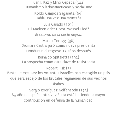
Juan J. Paz y Miño Cepeda
(
342
)
Humanismo latinoamericano y socialismo
Koldo Campos Sagaseta
(
69
)
Había una vez una montaña
Luis Casado
(
161
)
Lili Marleen oder Horst-Wessel-Lied?
El retorno de la peste negra…
Marco Teruggi
(
38
)
Xiomara Castro juró como nueva presidenta
Honduras: el regreso 12 años después
Reinaldo Spitaletta
(
192
)
La sospecha como otra clave de resistencia
Robert Fisk
(
3
)
Basta de excusas: los votantes israelíes han escogido un país
que será espejo de los brutales regímenes de sus vecinos
árabes
Sergio Rodríguez Gelfenstein
(
273
)
85 años después, otra vez Rusia está haciendo la mayor
contribución en defensa de la humanidad.