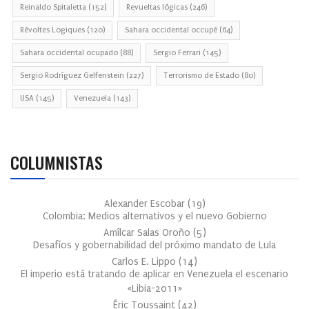
Reinaldo Spitaletta
(152)
Revueltas lógicas
(246)
Révoltes Logiques
(120)
Sahara occidental occupé
(64)
Sahara occidental ocupado
(88)
Sergio Ferrari
(145)
Sergio Rodríguez Gelfenstein
(227)
Terrorismo de Estado
(80)
USA
(145)
Venezuela
(143)
COLUMNISTAS
Alexander Escobar
(
19
)
Colombia: Medios alternativos y el nuevo Gobierno
Amílcar Salas Oroño
(
5
)
Desafíos y gobernabilidad del próximo mandato de Lula
Carlos E. Lippo
(
14
)
El imperio está tratando de aplicar en Venezuela el escenario
«Libia-2011»
Éric Toussaint
(
42
)