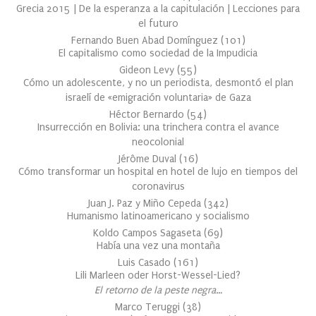
Grecia 2015 | De la esperanza a la capitulación | Lecciones para
el futuro
Fernando Buen Abad Domínguez
(
101
)
El capitalismo como sociedad de la Impudicia
Gideon Levy
(
55
)
Cómo un adolescente, y no un periodista, desmontó el plan
israelí de «emigración voluntaria» de Gaza
Héctor Bernardo
(
54
)
Insurrección en Bolivia: una trinchera contra el avance
neocolonial
Jérôme Duval
(
16
)
Cómo transformar un hospital en hotel de lujo en tiempos del
coronavirus
Juan J. Paz y Miño Cepeda
(
342
)
Humanismo latinoamericano y socialismo
Koldo Campos Sagaseta
(
69
)
Había una vez una montaña
Luis Casado
(
161
)
Lili Marleen oder Horst-Wessel-Lied?
El retorno de la peste negra…
Marco Teruggi
(
38
)