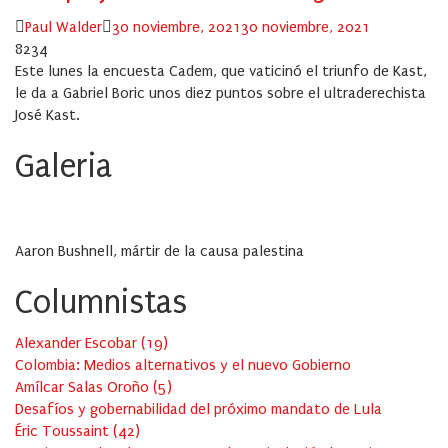
Author
Posted
Paul Walder
30 noviembre, 2021
30 noviembre, 2021
on
8234
Este lunes la encuesta Cadem, que vaticinó el triunfo de Kast,
le da a Gabriel Boric unos diez puntos sobre el ultraderechista
José Kast.
Galeria
Aaron Bushnell, mártir de la causa palestina
Columnistas
Alexander Escobar
(
19
)
Colombia: Medios alternativos y el nuevo Gobierno
Amílcar Salas Oroño
(
5
)
Desafíos y gobernabilidad del próximo mandato de Lula
Éric Toussaint
(
42
)