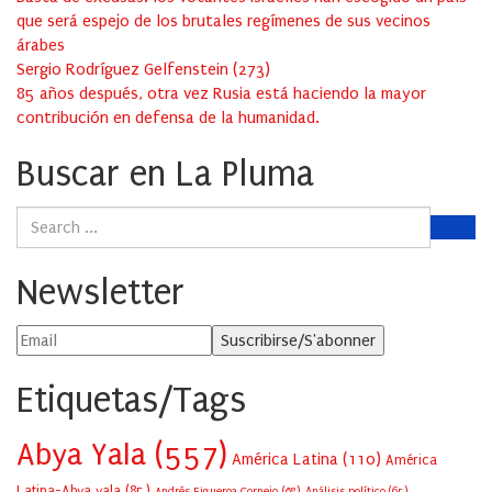
que será espejo de los brutales regímenes de sus vecinos
árabes
Sergio Rodríguez Gelfenstein
(
273
)
85 años después, otra vez Rusia está haciendo la mayor
contribución en defensa de la humanidad.
Buscar en La Pluma
Newsletter
Etiquetas/Tags
Abya Yala
(557)
América Latina
(110)
América
Latina-Abya yala
(85)
Andrés Figueroa Cornejo
(68)
Análisis político
(65)