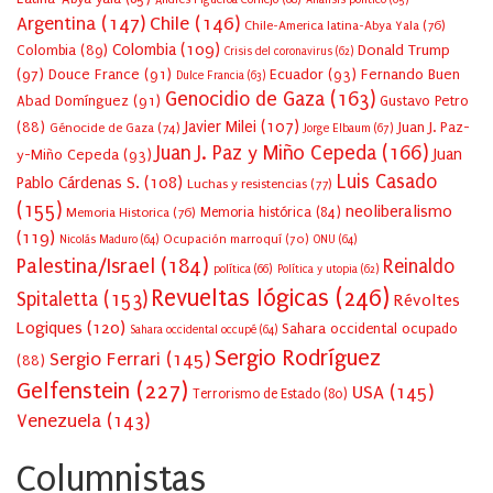
Argentina
(147)
Chile
(146)
Chile-America latina-Abya Yala
(76)
Colombia
(109)
Colombia
(89)
Donald Trump
Crisis del coronavirus
(62)
(97)
Douce France
(91)
Ecuador
(93)
Fernando Buen
Dulce Francia
(63)
Genocidio de Gaza
(163)
Abad Domínguez
(91)
Gustavo Petro
Javier Milei
(107)
(88)
Juan J. Paz-
Génocide de Gaza
(74)
Jorge Elbaum
(67)
Juan J. Paz y Miño Cepeda
(166)
Juan
y-Miño Cepeda
(93)
Luis Casado
Pablo Cárdenas S.
(108)
Luchas y resistencias
(77)
(155)
neoliberalismo
Memoria Historica
(76)
Memoria histórica
(84)
(119)
Ocupación marroquí
(70)
Nicolás Maduro
(64)
ONU
(64)
Palestina/Israel
(184)
Reinaldo
política
(66)
Política y utopia
(62)
Revueltas lógicas
(246)
Spitaletta
(153)
Révoltes
Logiques
(120)
Sahara occidental ocupado
Sahara occidental occupé
(64)
Sergio Rodríguez
Sergio Ferrari
(145)
(88)
Gelfenstein
(227)
USA
(145)
Terrorismo de Estado
(80)
Venezuela
(143)
Columnistas