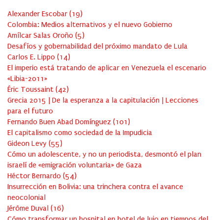
Alexander Escobar
(
19
)
Colombia: Medios alternativos y el nuevo Gobierno
Amílcar Salas Oroño
(
5
)
Desafíos y gobernabilidad del próximo mandato de Lula
Carlos E. Lippo
(
14
)
El imperio está tratando de aplicar en Venezuela el escenario
«Libia-2011»
Éric Toussaint
(
42
)
Grecia 2015 | De la esperanza a la capitulación | Lecciones
para el futuro
Fernando Buen Abad Domínguez
(
101
)
El capitalismo como sociedad de la Impudicia
Gideon Levy
(
55
)
Cómo un adolescente, y no un periodista, desmontó el plan
israelí de «emigración voluntaria» de Gaza
Héctor Bernardo
(
54
)
Insurrección en Bolivia: una trinchera contra el avance
neocolonial
Jérôme Duval
(
16
)
Cómo transformar un hospital en hotel de lujo en tiempos del