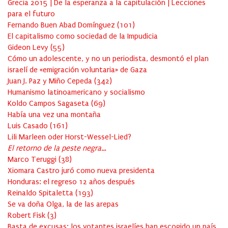
Grecia 2015 | De la esperanza a la capitulación | Lecciones
para el futuro
Fernando Buen Abad Domínguez
(
101
)
El capitalismo como sociedad de la Impudicia
Gideon Levy
(
55
)
Cómo un adolescente, y no un periodista, desmontó el plan
israelí de «emigración voluntaria» de Gaza
Juan J. Paz y Miño Cepeda
(
342
)
Humanismo latinoamericano y socialismo
Koldo Campos Sagaseta
(
69
)
Había una vez una montaña
Luis Casado
(
161
)
Lili Marleen oder Horst-Wessel-Lied?
El retorno de la peste negra…
Marco Teruggi
(
38
)
Xiomara Castro juró como nueva presidenta
Honduras: el regreso 12 años después
Reinaldo Spitaletta
(
193
)
Se va doña Olga, la de las arepas
Robert Fisk
(
3
)
Basta de excusas: los votantes israelíes han escogido un país