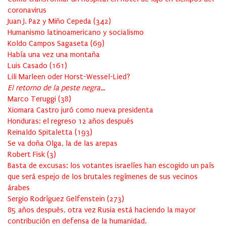
coronavirus
Juan J. Paz y Miño Cepeda
(
342
)
Humanismo latinoamericano y socialismo
Koldo Campos Sagaseta
(
69
)
Había una vez una montaña
Luis Casado
(
161
)
Lili Marleen oder Horst-Wessel-Lied?
El retorno de la peste negra…
Marco Teruggi
(
38
)
Xiomara Castro juró como nueva presidenta
Honduras: el regreso 12 años después
Reinaldo Spitaletta
(
193
)
Se va doña Olga, la de las arepas
Robert Fisk
(
3
)
Basta de excusas: los votantes israelíes han escogido un país
que será espejo de los brutales regímenes de sus vecinos
árabes
Sergio Rodríguez Gelfenstein
(
273
)
85 años después, otra vez Rusia está haciendo la mayor
contribución en defensa de la humanidad.