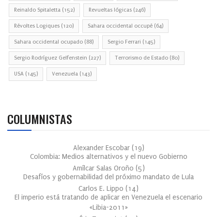
Reinaldo Spitaletta
(152)
Revueltas lógicas
(246)
Révoltes Logiques
(120)
Sahara occidental occupé
(64)
Sahara occidental ocupado
(88)
Sergio Ferrari
(145)
Sergio Rodríguez Gelfenstein
(227)
Terrorismo de Estado
(80)
USA
(145)
Venezuela
(143)
COLUMNISTAS
Alexander Escobar
(
19
)
Colombia: Medios alternativos y el nuevo Gobierno
Amílcar Salas Oroño
(
5
)
Desafíos y gobernabilidad del próximo mandato de Lula
Carlos E. Lippo
(
14
)
El imperio está tratando de aplicar en Venezuela el escenario
«Libia-2011»