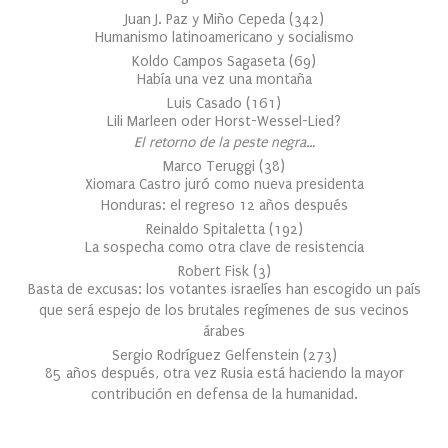
Juan J. Paz y Miño Cepeda
(
342
)
Humanismo latinoamericano y socialismo
Koldo Campos Sagaseta
(
69
)
Había una vez una montaña
Luis Casado
(
161
)
Lili Marleen oder Horst-Wessel-Lied?
El retorno de la peste negra…
Marco Teruggi
(
38
)
Xiomara Castro juró como nueva presidenta
Honduras: el regreso 12 años después
Reinaldo Spitaletta
(
192
)
La sospecha como otra clave de resistencia
Robert Fisk
(
3
)
Basta de excusas: los votantes israelíes han escogido un país
que será espejo de los brutales regímenes de sus vecinos
árabes
Sergio Rodríguez Gelfenstein
(
273
)
85 años después, otra vez Rusia está haciendo la mayor
contribución en defensa de la humanidad.