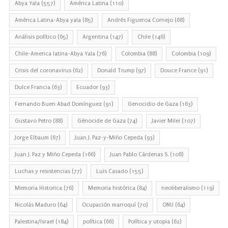
Abya Yala
(557)
América Latina
(110)
América Latina-Abya yala
(85)
Andrés Figueroa Cornejo
(68)
Análisis político
(65)
Argentina
(147)
Chile
(146)
Chile-America latina-Abya Yala
(76)
Colombia
(88)
Colombia
(109)
Crisis del coronavirus
(62)
Donald Trump
(97)
Douce France
(91)
Dulce Francia
(63)
Ecuador
(93)
Fernando Buen Abad Domínguez
(91)
Genocidio de Gaza
(163)
Gustavo Petro
(88)
Génocide de Gaza
(74)
Javier Milei
(107)
Jorge Elbaum
(67)
Juan J. Paz-y-Miño Cepeda
(93)
Juan J. Paz y Miño Cepeda
(166)
Juan Pablo Cárdenas S.
(108)
Luchas y resistencias
(77)
Luis Casado
(155)
Memoria Historica
(76)
Memoria histórica
(84)
neoliberalismo
(119)
Nicolás Maduro
(64)
Ocupación marroquí
(70)
ONU
(64)
Palestina/Israel
(184)
política
(66)
Política y utopia
(62)