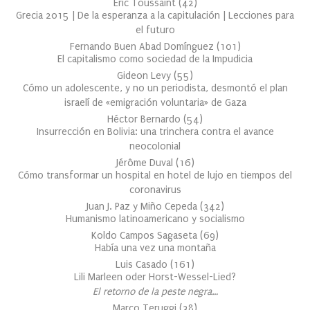
Éric Toussaint
(
42
)
Grecia 2015 | De la esperanza a la capitulación | Lecciones para
el futuro
Fernando Buen Abad Domínguez
(
101
)
El capitalismo como sociedad de la Impudicia
Gideon Levy
(
55
)
Cómo un adolescente, y no un periodista, desmontó el plan
israelí de «emigración voluntaria» de Gaza
Héctor Bernardo
(
54
)
Insurrección en Bolivia: una trinchera contra el avance
neocolonial
Jérôme Duval
(
16
)
Cómo transformar un hospital en hotel de lujo en tiempos del
coronavirus
Juan J. Paz y Miño Cepeda
(
342
)
Humanismo latinoamericano y socialismo
Koldo Campos Sagaseta
(
69
)
Había una vez una montaña
Luis Casado
(
161
)
Lili Marleen oder Horst-Wessel-Lied?
El retorno de la peste negra…
Marco Teruggi
(
38
)