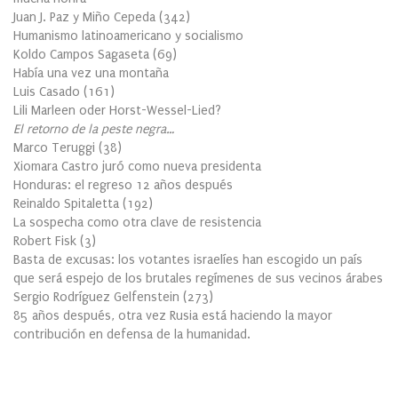
Juan J. Paz y Miño Cepeda
(
342
)
Humanismo latinoamericano y socialismo
Koldo Campos Sagaseta
(
69
)
Había una vez una montaña
Luis Casado
(
161
)
Lili Marleen oder Horst-Wessel-Lied?
El retorno de la peste negra…
Marco Teruggi
(
38
)
Xiomara Castro juró como nueva presidenta
Honduras: el regreso 12 años después
Reinaldo Spitaletta
(
192
)
La sospecha como otra clave de resistencia
Robert Fisk
(
3
)
Basta de excusas: los votantes israelíes han escogido un país
que será espejo de los brutales regímenes de sus vecinos árabes
Sergio Rodríguez Gelfenstein
(
273
)
85 años después, otra vez Rusia está haciendo la mayor
contribución en defensa de la humanidad.