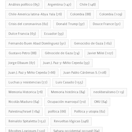
Análisis político
(65)
Argentina
(147)
Chile
(146)
Chile-America latina-Abya Yala
(76)
Colombia
(88)
Colombia
(109)
Crisis del coronavirus
(62)
Donald Trump
(97)
Douce France
(91)
Dulce Francia
(63)
Ecuador
(93)
Fernando Buen Abad Domínguez
(91)
Genocidio de Gaza
(162)
Gustavo Petro
(88)
Génocide de Gaza
(74)
Javier Milei
(107)
Jorge Elbaum
(67)
Juan J. Paz-y-Miño Cepeda
(93)
Juan J. Paz y Miño Cepeda
(166)
Juan Pablo Cárdenas S.
(108)
Luchas y resistencias
(77)
Luis Casado
(155)
Memoria Historica
(76)
Memoria histórica
(84)
neoliberalismo
(119)
Nicolás Maduro
(64)
Ocupación marroquí
(70)
ONU
(64)
Palestina/Israel
(184)
política
(66)
Política y utopia
(62)
Reinaldo Spitaletta
(152)
Revueltas lógicas
(246)
Révoltes Logiques
(120)
Sahara occidental occupé
(64)