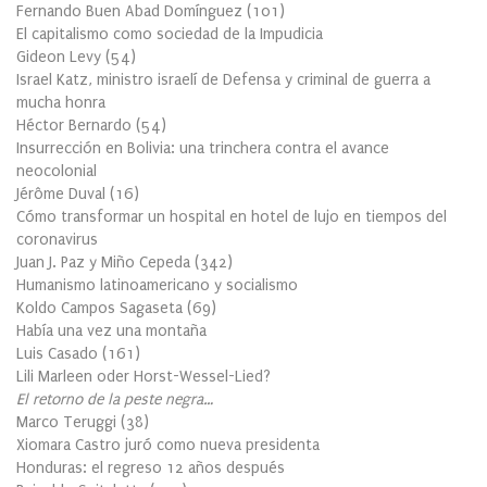
Fernando Buen Abad Domínguez
(
101
)
El capitalismo como sociedad de la Impudicia
Gideon Levy
(
54
)
Israel Katz, ministro israelí de Defensa y criminal de guerra a
mucha honra
Héctor Bernardo
(
54
)
Insurrección en Bolivia: una trinchera contra el avance
neocolonial
Jérôme Duval
(
16
)
Cómo transformar un hospital en hotel de lujo en tiempos del
coronavirus
Juan J. Paz y Miño Cepeda
(
342
)
Humanismo latinoamericano y socialismo
Koldo Campos Sagaseta
(
69
)
Había una vez una montaña
Luis Casado
(
161
)
Lili Marleen oder Horst-Wessel-Lied?
El retorno de la peste negra…
Marco Teruggi
(
38
)
Xiomara Castro juró como nueva presidenta
Honduras: el regreso 12 años después