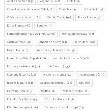
Análisis político
(65)
Argentina
(147)
Chile
(146)
Chile-America latina-Abya Yala
(76)
Colombia
(89)
Colombia
(109)
Crisis del coronavirus
(62)
Donald Trump
(97)
Douce France
(91)
Dulce Francia
(63)
Ecuador
(93)
Fernando Buen Abad Domínguez
(91)
Genocidio de Gaza
(163)
Gustavo Petro
(88)
Génocide de Gaza
(74)
Javier Milei
(107)
Jorge Elbaum
(67)
Juan J. Paz-y-Miño Cepeda
(93)
Juan J. Paz y Miño Cepeda
(166)
Juan Pablo Cárdenas S.
(108)
Luchas y resistencias
(77)
Luis Casado
(155)
Memoria Historica
(76)
Memoria histórica
(84)
neoliberalismo
(119)
Nicolás Maduro
(64)
Ocupación marroquí
(70)
ONU
(64)
Palestina/Israel
(184)
política
(66)
Política y utopia
(62)
Reinaldo Spitaletta
(153)
Revueltas lógicas
(246)
Révoltes Logiques
(120)
Sahara occidental occupé
(64)