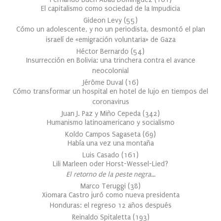
El capitalismo como sociedad de la Impudicia
Gideon Levy
(
55
)
Cómo un adolescente, y no un periodista, desmontó el plan
israelí de «emigración voluntaria» de Gaza
Héctor Bernardo
(
54
)
Insurrección en Bolivia: una trinchera contra el avance
neocolonial
Jérôme Duval
(
16
)
Cómo transformar un hospital en hotel de lujo en tiempos del
coronavirus
Juan J. Paz y Miño Cepeda
(
342
)
Humanismo latinoamericano y socialismo
Koldo Campos Sagaseta
(
69
)
Había una vez una montaña
Luis Casado
(
161
)
Lili Marleen oder Horst-Wessel-Lied?
El retorno de la peste negra…
Marco Teruggi
(
38
)
Xiomara Castro juró como nueva presidenta
Honduras: el regreso 12 años después
Reinaldo Spitaletta
(
193
)