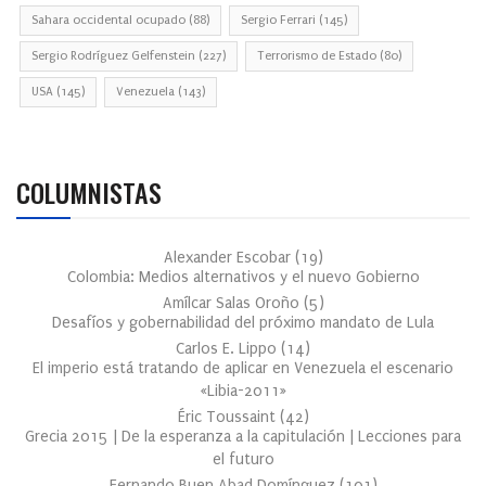
Sahara occidental ocupado
(88)
Sergio Ferrari
(145)
Sergio Rodríguez Gelfenstein
(227)
Terrorismo de Estado
(80)
USA
(145)
Venezuela
(143)
COLUMNISTAS
Alexander Escobar
(
19
)
Colombia: Medios alternativos y el nuevo Gobierno
Amílcar Salas Oroño
(
5
)
Desafíos y gobernabilidad del próximo mandato de Lula
Carlos E. Lippo
(
14
)
El imperio está tratando de aplicar en Venezuela el escenario
«Libia-2011»
Éric Toussaint
(
42
)
Grecia 2015 | De la esperanza a la capitulación | Lecciones para
el futuro
Fernando Buen Abad Domínguez
(
101
)