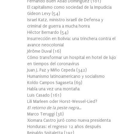
Fernando Buen Abad Domínguez
(
101
)
El capitalismo como sociedad de la Impudicia
Gideon Levy
(
54
)
Israel Katz, ministro israelí de Defensa y
criminal de guerra a mucha honra
Héctor Bernardo
(
54
)
Insurrección en Bolivia: una trinchera contra el
avance neocolonial
Jérôme Duval
(
16
)
Cómo transformar un hospital en hotel de lujo
en tiempos del coronavirus
Juan J. Paz y Miño Cepeda
(
342
)
Humanismo latinoamericano y socialismo
Koldo Campos Sagaseta
(
69
)
Había una vez una montaña
Luis Casado
(
161
)
Lili Marleen oder Horst-Wessel-Lied?
El retorno de la peste negra…
Marco Teruggi
(
38
)
Xiomara Castro juró como nueva presidenta
Honduras: el regreso 12 años después
Reinaldo Spitaletta
(
192
)