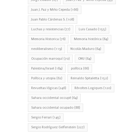
Juan J. Paz y Miño Cepeda
(166)
Juan Pablo Cárdenas S.
(108)
Luchas y resistencias
(77)
Luis Casado
(155)
Memoria Historica
(76)
Memoria histórica
(84)
neoliberalismo
(119)
Nicolás Maduro
(64)
Ocupación marroquí
(70)
ONU
(64)
Palestina/Israel
(184)
política
(66)
Política y utopia
(62)
Reinaldo Spitaletta
(152)
Revueltas lógicas
(246)
Révoltes Logiques
(120)
Sahara occidental occupé
(64)
Sahara occidental ocupado
(88)
Sergio Ferrari
(145)
Sergio Rodríguez Gelfenstein
(227)