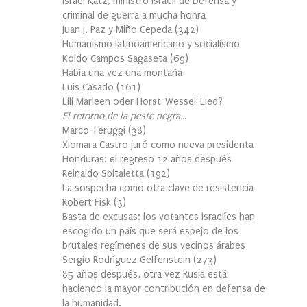
Israel Katz, ministro israelí de Defensa y
criminal de guerra a mucha honra
Juan J. Paz y Miño Cepeda
(
342
)
Humanismo latinoamericano y socialismo
Koldo Campos Sagaseta
(
69
)
Había una vez una montaña
Luis Casado
(
161
)
Lili Marleen oder Horst-Wessel-Lied?
El retorno de la peste negra…
Marco Teruggi
(
38
)
Xiomara Castro juró como nueva presidenta
Honduras: el regreso 12 años después
Reinaldo Spitaletta
(
192
)
La sospecha como otra clave de resistencia
Robert Fisk
(
3
)
Basta de excusas: los votantes israelíes han
escogido un país que será espejo de los
brutales regímenes de sus vecinos árabes
Sergio Rodríguez Gelfenstein
(
273
)
85 años después, otra vez Rusia está
haciendo la mayor contribución en defensa de
la humanidad.