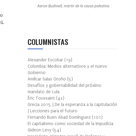
Aaron Bushnell, mártir de la causa palestina
ro
rú.
COLUMNISTAS
Alexander Escobar
(
19
)
Colombia: Medios alternativos y el nuevo
Gobierno
Amílcar Salas Oroño
(
5
)
Desafíos y gobernabilidad del próximo
mandato de Lula
Éric Toussaint
(
42
)
Grecia 2015 | De la esperanza a la capitulación
| Lecciones para el futuro
Fernando Buen Abad Domínguez
(
101
)
El capitalismo como sociedad de la Impudicia
Gideon Levy
(
54
)