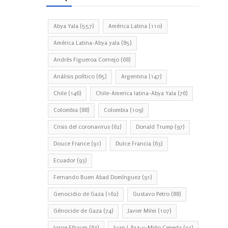
Abya Yala
(557)
América Latina
(110)
América Latina-Abya yala
(85)
Andrés Figueroa Cornejo
(68)
Análisis político
(65)
Argentina
(147)
Chile
(146)
Chile-America latina-Abya Yala
(76)
Colombia
(88)
Colombia
(109)
Crisis del coronavirus
(62)
Donald Trump
(97)
Douce France
(91)
Dulce Francia
(63)
Ecuador
(93)
Fernando Buen Abad Domínguez
(91)
Genocidio de Gaza
(162)
Gustavo Petro
(88)
Génocide de Gaza
(74)
Javier Milei
(107)
Jorge Elbaum
(67)
Juan J. Paz-y-Miño Cepeda
(93)