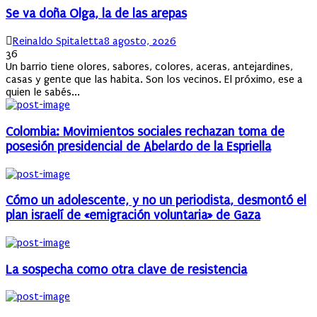
Se va doña Olga, la de las arepas
Author
Posted
Reinaldo Spitaletta
8 agosto, 2026
on
36
Un barrio tiene olores, sabores, colores, aceras, antejardines,
casas y gente que las habita. Son los vecinos. El próximo, ese a
quien le sabés...
Colombia: Movimientos sociales rechazan toma de
posesión presidencial de Abelardo de la Espriella
Cómo un adolescente, y no un periodista, desmontó el
plan israelí de «emigración voluntaria» de Gaza
La sospecha como otra clave de resistencia