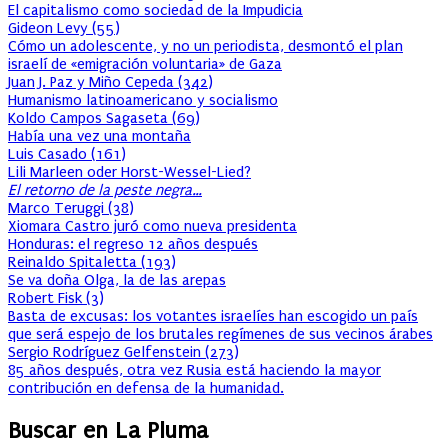
El capitalismo como sociedad de la Impudicia
Gideon Levy
(
55
)
Cómo un adolescente, y no un periodista, desmontó el plan
israelí de «emigración voluntaria» de Gaza
Juan J. Paz y Miño Cepeda
(
342
)
Humanismo latinoamericano y socialismo
Koldo Campos Sagaseta
(
69
)
Había una vez una montaña
Luis Casado
(
161
)
Lili Marleen oder Horst-Wessel-Lied?
El retorno de la peste negra…
Marco Teruggi
(
38
)
Xiomara Castro juró como nueva presidenta
Honduras: el regreso 12 años después
Reinaldo Spitaletta
(
193
)
Se va doña Olga, la de las arepas
Robert Fisk
(
3
)
Basta de excusas: los votantes israelíes han escogido un país
que será espejo de los brutales regímenes de sus vecinos árabes
Sergio Rodríguez Gelfenstein
(
273
)
85 años después, otra vez Rusia está haciendo la mayor
contribución en defensa de la humanidad.
Buscar en La Pluma