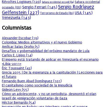
Révoltes Logiques
(120)
Sahara occidental
Sahara occidental occupé
(64)
Sergio Rodríguez
Sergio Ferrari
(145)
ocupado
(88)
Gelfenstein
(227)
USA
(145)
Terrorismo de Estado
(80)
Venezuela
(143)
Columnistas
Alexander Escobar
(
19
)
Colombia: Medios alternativos y el nuevo Gobierno
Amílcar Salas Oroño
(
5
)
Desafíos y gobernabilidad del próximo mandato de Lula
Carlos E. Lippo
(
14
)
El imperio está tratando de aplicar en Venezuela el escenario
«Libia-2011»
Éric Toussaint
(
42
)
Grecia 2015 | De la esperanza a la capitulación | Lecciones para
el futuro
Fernando Buen Abad Domínguez
(
101
)
El capitalismo como sociedad de la Impudicia
Gideon Levy
(
55
)
Cómo un adolescente, y no un periodista, desmontó el plan
israelí de «emigración voluntaria» de Gaza
Héctor Bernardo
(
54
)
Insurrección en Bolivia: una trinchera contra el avance