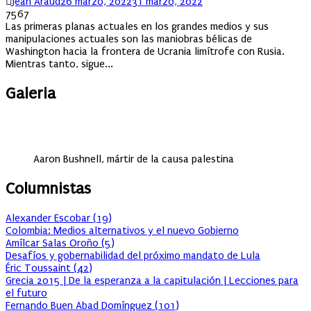
Author
Posted
Jean Araud
26 marzo, 2022
31 marzo, 2022
on
7567
Las primeras planas actuales en los grandes medios y sus
manipulaciones actuales son las maniobras bélicas de
Washington hacia la frontera de Ucrania limítrofe con Rusia.
Mientras tanto, sigue...
Galeria
Aaron Bushnell, mártir de la causa palestina
Columnistas
Alexander Escobar
(
19
)
Colombia: Medios alternativos y el nuevo Gobierno
Amílcar Salas Oroño
(
5
)
Desafíos y gobernabilidad del próximo mandato de Lula
Éric Toussaint
(
42
)
Grecia 2015 | De la esperanza a la capitulación | Lecciones para
el futuro
Fernando Buen Abad Domínguez
(
101
)