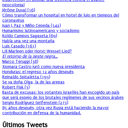
neocolonial
Jérôme Duval
(
16
)
Cómo transformar un hospital en hotel de lujo en tiempos del
coronavirus
Juan J. Paz y Miño Cepeda
(
342
)
Humanismo latinoamericano y socialismo
Koldo Campos Sagaseta
(
69
)
Había una vez una montaña
Luis Casado
(
161
)
Lili Marleen oder Horst-Wessel-Lied?
El retorno de la peste negra…
Marco Teruggi
(
38
)
Xiomara Castro juró como nueva presidenta
Honduras: el regreso 12 años después
Reinaldo Spitaletta
(
193
)
Se va doña Olga, la de las arepas
Robert Fisk
(
3
)
Basta de excusas: los votantes israelíes han escogido un país
que será espejo de los brutales regímenes de sus vecinos árabes
Sergio Rodríguez Gelfenstein
(
273
)
85 años después, otra vez Rusia está haciendo la mayor
contribución en defensa de la humanidad.
Últimos Tweets