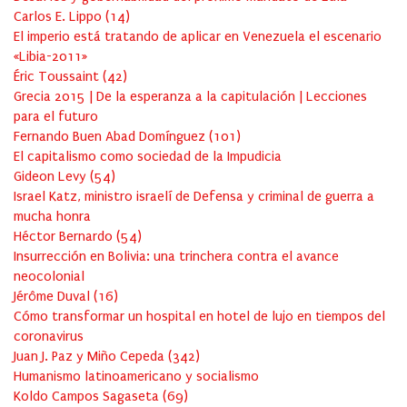
Carlos E. Lippo
(
14
)
El imperio está tratando de aplicar en Venezuela el escenario
«Libia-2011»
Éric Toussaint
(
42
)
Grecia 2015 | De la esperanza a la capitulación | Lecciones
para el futuro
Fernando Buen Abad Domínguez
(
101
)
El capitalismo como sociedad de la Impudicia
Gideon Levy
(
54
)
Israel Katz, ministro israelí de Defensa y criminal de guerra a
mucha honra
Héctor Bernardo
(
54
)
Insurrección en Bolivia: una trinchera contra el avance
neocolonial
Jérôme Duval
(
16
)
Cómo transformar un hospital en hotel de lujo en tiempos del
coronavirus
Juan J. Paz y Miño Cepeda
(
342
)
Humanismo latinoamericano y socialismo
Koldo Campos Sagaseta
(
69
)