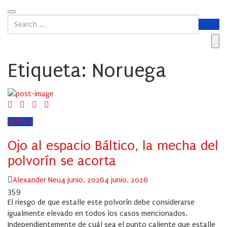
Etiqueta:
Noruega
Política
Ojo al espacio Báltico, la mecha del
polvorín se acorta
Author
Posted
Alexander Neu
4 junio, 2026
4 junio, 2026
on
359
El riesgo de que estalle este polvorín debe considerarse
igualmente elevado en todos los casos mencionados.
Independientemente de cuál sea el punto caliente que estalle