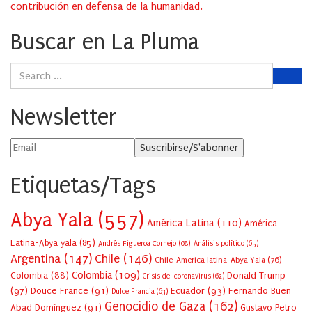
contribución en defensa de la humanidad.
Buscar en La Pluma
Newsletter
Etiquetas/Tags
Abya Yala
(557)
América Latina
(110)
América
Latina-Abya yala
(85)
Andrés Figueroa Cornejo
(68)
Análisis político
(65)
Argentina
(147)
Chile
(146)
Chile-America latina-Abya Yala
(76)
Colombia
(109)
Colombia
(88)
Donald Trump
Crisis del coronavirus
(62)
(97)
Douce France
(91)
Ecuador
(93)
Fernando Buen
Dulce Francia
(63)
Genocidio de Gaza
(162)
Abad Domínguez
(91)
Gustavo Petro