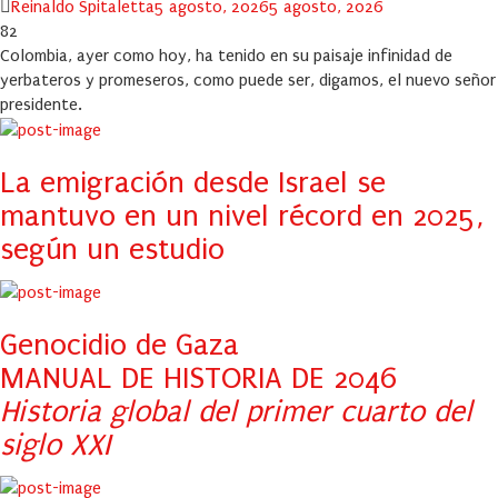
Author
Posted
Reinaldo Spitaletta
5 agosto, 2026
5 agosto, 2026
on
82
Colombia, ayer como hoy, ha tenido en su paisaje infinidad de
yerbateros y promeseros, como puede ser, digamos, el nuevo señor
presidente.
La emigración desde Israel se
mantuvo en un nivel récord en 2025,
según un estudio
Genocidio de Gaza
MANUAL DE HISTORIA DE 2046
Historia global del primer cuarto del
siglo XXI