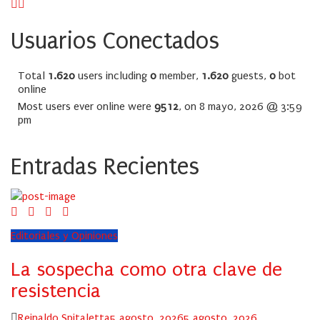
Usuarios Conectados
Total
1.620
users including
0
member,
1.620
guests,
0
bot
online
Most users ever online were
9512
, on 8 mayo, 2026 @ 3:59
pm
Entradas Recientes
Editoriales y Opiniones
La sospecha como otra clave de
resistencia
Author
Posted
Reinaldo Spitaletta
5 agosto, 2026
5 agosto, 2026