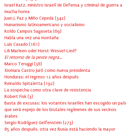
Israel Katz, ministro israelí de Defensa y criminal de guerra a
mucha honra
Juan J. Paz y Miño Cepeda
(
342
)
Humanismo latinoamericano y socialismo
Koldo Campos Sagaseta
(
69
)
Había una vez una montaña
Luis Casado
(
161
)
Lili Marleen oder Horst-Wessel-Lied?
El retorno de la peste negra…
Marco Teruggi
(
38
)
Xiomara Castro juró como nueva presidenta
Honduras: el regreso 12 años después
Reinaldo Spitaletta
(
192
)
La sospecha como otra clave de resistencia
Robert Fisk
(
3
)
Basta de excusas: los votantes israelíes han escogido un país
que será espejo de los brutales regímenes de sus vecinos
árabes
Sergio Rodríguez Gelfenstein
(
273
)
85 años después, otra vez Rusia está haciendo la mayor