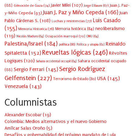
Javier Milei
(107)
(88)
Juan J. Paz-
Génocide de Gaza
(74)
Jorge Elbaum
(67)
Juan J. Paz y Miño Cepeda
(166)
Juan
y-Miño Cepeda
(93)
Luis Casado
Pablo Cárdenas S.
(108)
Luchas y resistencias
(77)
(155)
neoliberalismo
Memoria Historica
(76)
Memoria histórica
(84)
(119)
Ocupación marroquí
(70)
Nicolás Maduro
(64)
ONU
(64)
Palestina/Israel
(184)
Reinaldo
política
(66)
Política y utopia
(62)
Revueltas lógicas
(246)
Spitaletta
(152)
Révoltes
Logiques
(120)
Sahara occidental ocupado
Sahara occidental occupé
(64)
Sergio Rodríguez
Sergio Ferrari
(145)
(88)
Gelfenstein
(227)
USA
(145)
Terrorismo de Estado
(80)
Venezuela
(143)
Columnistas
Alexander Escobar
(
19
)
Colombia: Medios alternativos y el nuevo Gobierno
Amílcar Salas Oroño
(
5
)
Desafíos y gobernabilidad del próximo mandato de Lula