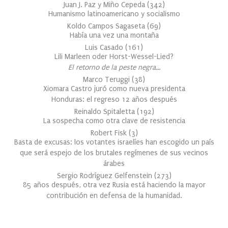
Juan J. Paz y Miño Cepeda
(
342
)
Humanismo latinoamericano y socialismo
Koldo Campos Sagaseta
(
69
)
Había una vez una montaña
Luis Casado
(
161
)
Lili Marleen oder Horst-Wessel-Lied?
El retorno de la peste negra…
Marco Teruggi
(
38
)
Xiomara Castro juró como nueva presidenta
Honduras: el regreso 12 años después
Reinaldo Spitaletta
(
192
)
La sospecha como otra clave de resistencia
Robert Fisk
(
3
)
Basta de excusas: los votantes israelíes han escogido un país
que será espejo de los brutales regímenes de sus vecinos
árabes
Sergio Rodríguez Gelfenstein
(
273
)
85 años después, otra vez Rusia está haciendo la mayor
contribución en defensa de la humanidad.