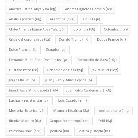
América Latina-Abya yala
(85)
Andrés Figueroa Cornejo
(68)
Análisis político
(65)
Argentina
(147)
Chile
(146)
Chile-America latina-Abya Yala
(76)
Colombia
(88)
Colombia
(109)
Crisis del coronavirus
(62)
Donald Trump
(97)
Douce France
(91)
Dulce Francia
(63)
Ecuador
(93)
Fernando Buen Abad Domínguez
(91)
Genocidio de Gaza
(163)
Gustavo Petro
(88)
Génocide de Gaza
(74)
Javier Milei
(107)
Jorge Elbaum
(67)
Juan J. Paz-y-Miño Cepeda
(93)
Juan J. Paz y Miño Cepeda
(166)
Juan Pablo Cárdenas S.
(108)
Luchas y resistencias
(77)
Luis Casado
(155)
Memoria Historica
(76)
Memoria histórica
(84)
neoliberalismo
(119)
Nicolás Maduro
(64)
Ocupación marroquí
(70)
ONU
(64)
Palestina/Israel
(184)
política
(66)
Política y utopia
(62)