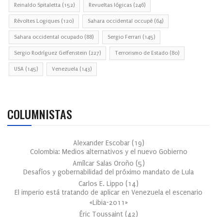
Reinaldo Spitaletta
(152)
Revueltas lógicas
(246)
Révoltes Logiques
(120)
Sahara occidental occupé
(64)
Sahara occidental ocupado
(88)
Sergio Ferrari
(145)
Sergio Rodríguez Gelfenstein
(227)
Terrorismo de Estado
(80)
USA
(145)
Venezuela
(143)
COLUMNISTAS
Alexander Escobar
(
19
)
Colombia: Medios alternativos y el nuevo Gobierno
Amílcar Salas Oroño
(
5
)
Desafíos y gobernabilidad del próximo mandato de Lula
Carlos E. Lippo
(
14
)
El imperio está tratando de aplicar en Venezuela el escenario
«Libia-2011»
Éric Toussaint
(
42
)