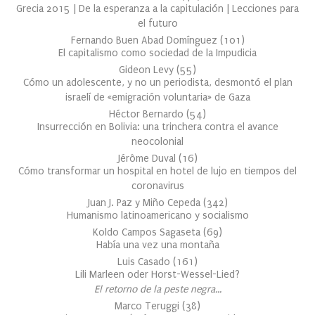
Grecia 2015 | De la esperanza a la capitulación | Lecciones para
el futuro
Fernando Buen Abad Domínguez
(
101
)
El capitalismo como sociedad de la Impudicia
Gideon Levy
(
55
)
Cómo un adolescente, y no un periodista, desmontó el plan
israelí de «emigración voluntaria» de Gaza
Héctor Bernardo
(
54
)
Insurrección en Bolivia: una trinchera contra el avance
neocolonial
Jérôme Duval
(
16
)
Cómo transformar un hospital en hotel de lujo en tiempos del
coronavirus
Juan J. Paz y Miño Cepeda
(
342
)
Humanismo latinoamericano y socialismo
Koldo Campos Sagaseta
(
69
)
Había una vez una montaña
Luis Casado
(
161
)
Lili Marleen oder Horst-Wessel-Lied?
El retorno de la peste negra…
Marco Teruggi
(
38
)