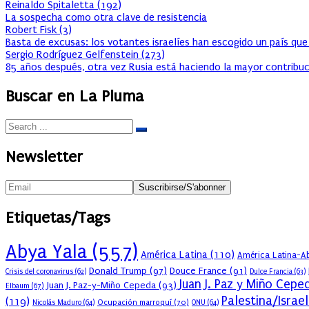
Reinaldo Spitaletta
(
192
)
La sospecha como otra clave de resistencia
Robert Fisk
(
3
)
Basta de excusas: los votantes israelíes han escogido un país que
Sergio Rodríguez Gelfenstein
(
273
)
85 años después, otra vez Rusia está haciendo la mayor contribuc
Buscar en La Pluma
Newsletter
Etiquetas/Tags
Abya Yala
(557)
América Latina
(110)
América Latina-Ab
Donald Trump
(97)
Douce France
(91)
Crisis del coronavirus
(62)
Dulce Francia
(63)
Juan J. Paz y Miño Cepe
Juan J. Paz-y-Miño Cepeda
(93)
Elbaum
(67)
Palestina/Israel
(119)
Ocupación marroquí
(70)
Nicolás Maduro
(64)
ONU
(64)