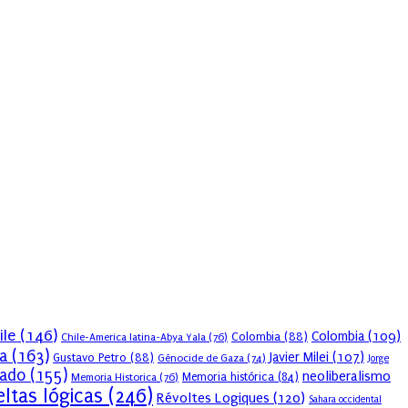
ile
(146)
Colombia
(109)
Colombia
(88)
Chile-America latina-Abya Yala
(76)
a
(163)
Javier Milei
(107)
Gustavo Petro
(88)
Génocide de Gaza
(74)
Jorge
sado
(155)
neoliberalismo
Memoria Historica
(76)
Memoria histórica
(84)
ltas lógicas
(246)
Révoltes Logiques
(120)
Sahara occidental