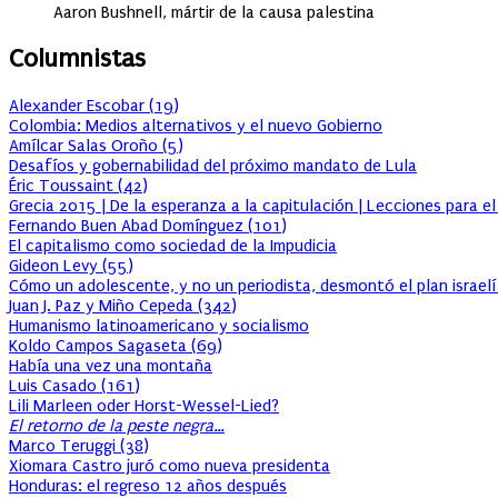
Aaron Bushnell, mártir de la causa palestina
Columnistas
Alexander Escobar
(
19
)
Colombia: Medios alternativos y el nuevo Gobierno
Amílcar Salas Oroño
(
5
)
Desafíos y gobernabilidad del próximo mandato de Lula
Éric Toussaint
(
42
)
Grecia 2015 | De la esperanza a la capitulación | Lecciones para e
Fernando Buen Abad Domínguez
(
101
)
El capitalismo como sociedad de la Impudicia
Gideon Levy
(
55
)
Cómo un adolescente, y no un periodista, desmontó el plan israelí
Juan J. Paz y Miño Cepeda
(
342
)
Humanismo latinoamericano y socialismo
Koldo Campos Sagaseta
(
69
)
Había una vez una montaña
Luis Casado
(
161
)
Lili Marleen oder Horst-Wessel-Lied?
El retorno de la peste negra…
Marco Teruggi
(
38
)
Xiomara Castro juró como nueva presidenta
Honduras: el regreso 12 años después