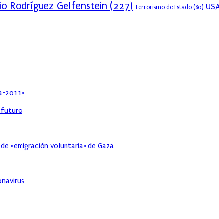
io Rodríguez Gelfenstein
(227)
US
Terrorismo de Estado
(80)
ia-2011»
l futuro
 de «emigración voluntaria» de Gaza
onavirus