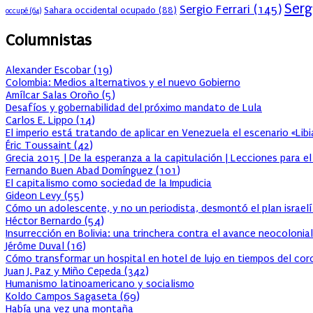
Serg
Sergio Ferrari
(145)
Sahara occidental ocupado
(88)
occupé
(64)
Columnistas
Alexander Escobar
(
19
)
Colombia: Medios alternativos y el nuevo Gobierno
Amílcar Salas Oroño
(
5
)
Desafíos y gobernabilidad del próximo mandato de Lula
Carlos E. Lippo
(
14
)
El imperio está tratando de aplicar en Venezuela el escenario «Lib
Éric Toussaint
(
42
)
Grecia 2015 | De la esperanza a la capitulación | Lecciones para e
Fernando Buen Abad Domínguez
(
101
)
El capitalismo como sociedad de la Impudicia
Gideon Levy
(
55
)
Cómo un adolescente, y no un periodista, desmontó el plan israelí
Héctor Bernardo
(
54
)
Insurrección en Bolivia: una trinchera contra el avance neocolonial
Jérôme Duval
(
16
)
Cómo transformar un hospital en hotel de lujo en tiempos del cor
Juan J. Paz y Miño Cepeda
(
342
)
Humanismo latinoamericano y socialismo
Koldo Campos Sagaseta
(
69
)
Había una vez una montaña