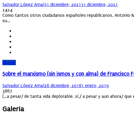
Author
Posted
Salvador López Arnal
31 diciembre, 2021
31 diciembre, 2021
on
2424
Como tantos otros ciudadanos españoles republicanos, Antonio Ma
su...
Mundo
Sobre el marxismo (sin ismos y con alma) de Francisco 
Author
Posted
Salvador López Arnal
26 diciembre, 2018
1 enero, 2019
on
3867
(…a pesar/ de tanta vida deplorable, sí,/ a pesar y aun ahora/ que
Galeria