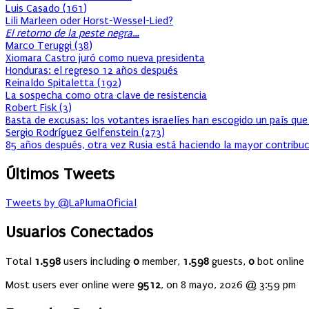
Luis Casado
(
161
)
Lili Marleen oder Horst-Wessel-Lied?
El retorno de la peste negra…
Marco Teruggi
(
38
)
Xiomara Castro juró como nueva presidenta
Honduras: el regreso 12 años después
Reinaldo Spitaletta
(
192
)
La sospecha como otra clave de resistencia
Robert Fisk
(
3
)
Basta de excusas: los votantes israelíes han escogido un país que
Sergio Rodríguez Gelfenstein
(
273
)
85 años después, otra vez Rusia está haciendo la mayor contribuc
Últimos Tweets
Tweets by @LaPlumaOficial
Usuarios Conectados
Total
1.598
users including
0
member,
1.598
guests,
0
bot online
Most users ever online were
9512
, on 8 mayo, 2026 @ 3:59 pm