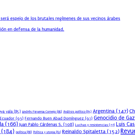
 será espejo de los brutales regímenes de sus vecinos árabes
ión en defensa de la humanidad.
Argentina
(147)
Ch
ya yala
(85)
Andrés Figueroa Cornejo
(68)
Análisis político
(65)
Genocidio de Gaz
Ecuador
(93)
Fernando Buen Abad Domínguez
(91)
da
(166)
Luis Ca
Juan Pablo Cárdenas S.
(108)
Luchas y resistencias
(77)
Revue
(184)
Reinaldo Spitaletta
(152)
política
(66)
Política y utopia
(62)