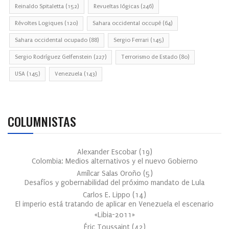
Reinaldo Spitaletta
(152)
Revueltas lógicas
(246)
Révoltes Logiques
(120)
Sahara occidental occupé
(64)
Sahara occidental ocupado
(88)
Sergio Ferrari
(145)
Sergio Rodríguez Gelfenstein
(227)
Terrorismo de Estado
(80)
USA
(145)
Venezuela
(143)
COLUMNISTAS
Alexander Escobar
(
19
)
Colombia: Medios alternativos y el nuevo Gobierno
Amílcar Salas Oroño
(
5
)
Desafíos y gobernabilidad del próximo mandato de Lula
Carlos E. Lippo
(
14
)
El imperio está tratando de aplicar en Venezuela el escenario
«Libia-2011»
Éric Toussaint
(
42
)