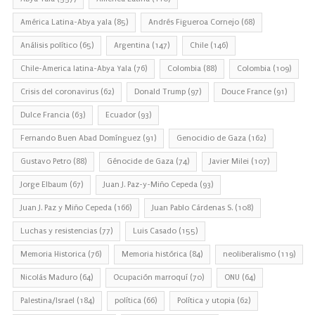
América Latina-Abya yala
(85)
Andrés Figueroa Cornejo
(68)
Análisis político
(65)
Argentina
(147)
Chile
(146)
Chile-America latina-Abya Yala
(76)
Colombia
(88)
Colombia
(109)
Crisis del coronavirus
(62)
Donald Trump
(97)
Douce France
(91)
Dulce Francia
(63)
Ecuador
(93)
Fernando Buen Abad Domínguez
(91)
Genocidio de Gaza
(162)
Gustavo Petro
(88)
Génocide de Gaza
(74)
Javier Milei
(107)
Jorge Elbaum
(67)
Juan J. Paz-y-Miño Cepeda
(93)
Juan J. Paz y Miño Cepeda
(166)
Juan Pablo Cárdenas S.
(108)
Luchas y resistencias
(77)
Luis Casado
(155)
Memoria Historica
(76)
Memoria histórica
(84)
neoliberalismo
(119)
Nicolás Maduro
(64)
Ocupación marroquí
(70)
ONU
(64)
Palestina/Israel
(184)
política
(66)
Política y utopia
(62)