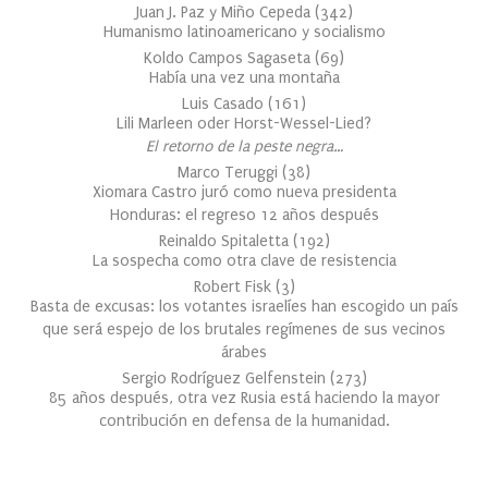
Juan J. Paz y Miño Cepeda
(
342
)
Humanismo latinoamericano y socialismo
Koldo Campos Sagaseta
(
69
)
Había una vez una montaña
Luis Casado
(
161
)
Lili Marleen oder Horst-Wessel-Lied?
El retorno de la peste negra…
Marco Teruggi
(
38
)
Xiomara Castro juró como nueva presidenta
Honduras: el regreso 12 años después
Reinaldo Spitaletta
(
192
)
La sospecha como otra clave de resistencia
Robert Fisk
(
3
)
Basta de excusas: los votantes israelíes han escogido un país
que será espejo de los brutales regímenes de sus vecinos
árabes
Sergio Rodríguez Gelfenstein
(
273
)
85 años después, otra vez Rusia está haciendo la mayor
contribución en defensa de la humanidad.