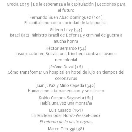
Grecia 2015 | De la esperanza a la capitulación | Lecciones para
el futuro
Fernando Buen Abad Domínguez
(
101
)
El capitalismo como sociedad de la Impudicia
Gideon Levy
(
54
)
Israel Katz, ministro israelí de Defensa y criminal de guerra a
mucha honra
Héctor Bernardo
(
54
)
Insurrección en Bolivia: una trinchera contra el avance
neocolonial
Jérôme Duval
(
16
)
Cómo transformar un hospital en hotel de lujo en tiempos del
coronavirus
Juan J. Paz y Miño Cepeda
(
342
)
Humanismo latinoamericano y socialismo
Koldo Campos Sagaseta
(
69
)
Había una vez una montaña
Luis Casado
(
161
)
Lili Marleen oder Horst-Wessel-Lied?
El retorno de la peste negra…
Marco Teruggi
(
38
)