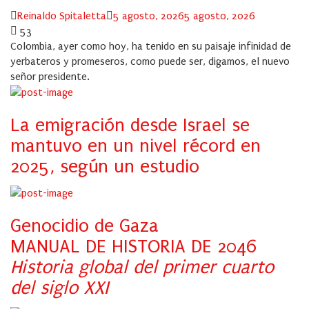
Author
Posted
Reinaldo Spitaletta
5 agosto, 2026
5 agosto, 2026
on
53
Colombia, ayer como hoy, ha tenido en su paisaje infinidad de
yerbateros y promeseros, como puede ser, digamos, el nuevo
señor presidente.
La emigración desde Israel se
mantuvo en un nivel récord en
2025, según un estudio
Genocidio de Gaza
MANUAL DE HISTORIA DE 2046
Historia global del primer cuarto
del siglo XXI