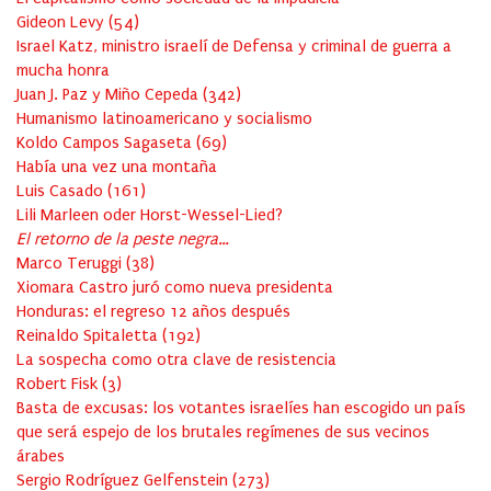
Gideon Levy
(
54
)
Israel Katz, ministro israelí de Defensa y criminal de guerra a
mucha honra
Juan J. Paz y Miño Cepeda
(
342
)
Humanismo latinoamericano y socialismo
Koldo Campos Sagaseta
(
69
)
Había una vez una montaña
Luis Casado
(
161
)
Lili Marleen oder Horst-Wessel-Lied?
El retorno de la peste negra…
Marco Teruggi
(
38
)
Xiomara Castro juró como nueva presidenta
Honduras: el regreso 12 años después
Reinaldo Spitaletta
(
192
)
La sospecha como otra clave de resistencia
Robert Fisk
(
3
)
Basta de excusas: los votantes israelíes han escogido un país
que será espejo de los brutales regímenes de sus vecinos
árabes
Sergio Rodríguez Gelfenstein
(
273
)