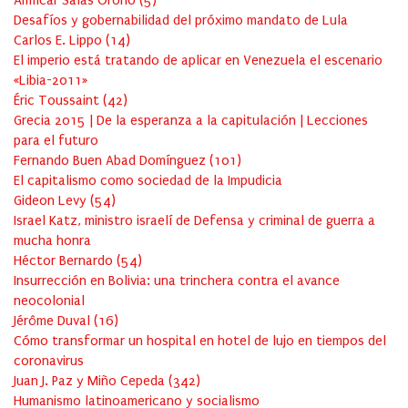
Amílcar Salas Oroño
(
5
)
Desafíos y gobernabilidad del próximo mandato de Lula
Carlos E. Lippo
(
14
)
El imperio está tratando de aplicar en Venezuela el escenario
«Libia-2011»
Éric Toussaint
(
42
)
Grecia 2015 | De la esperanza a la capitulación | Lecciones
para el futuro
Fernando Buen Abad Domínguez
(
101
)
El capitalismo como sociedad de la Impudicia
Gideon Levy
(
54
)
Israel Katz, ministro israelí de Defensa y criminal de guerra a
mucha honra
Héctor Bernardo
(
54
)
Insurrección en Bolivia: una trinchera contra el avance
neocolonial
Jérôme Duval
(
16
)
Cómo transformar un hospital en hotel de lujo en tiempos del
coronavirus
Juan J. Paz y Miño Cepeda
(
342
)
Humanismo latinoamericano y socialismo