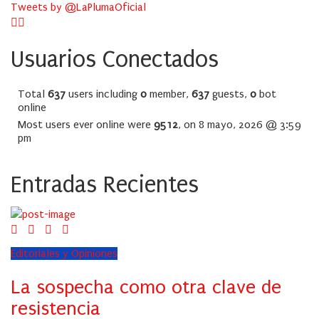
Tweets by @LaPlumaOficial
Usuarios Conectados
Total
637
users including
0
member,
637
guests,
0
bot
online
Most users ever online were
9512
, on 8 mayo, 2026 @ 3:59
pm
Entradas Recientes
Editoriales y Opiniones
La sospecha como otra clave de
resistencia