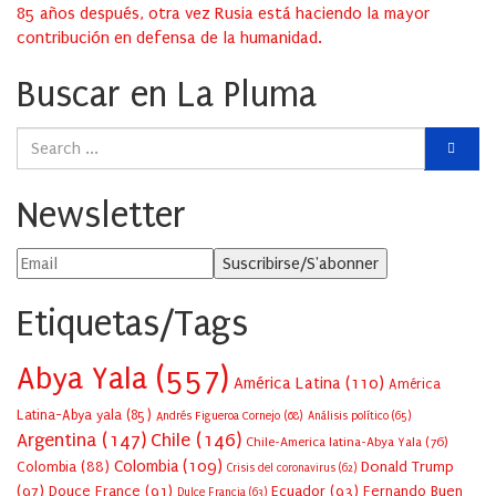
85 años después, otra vez Rusia está haciendo la mayor
contribución en defensa de la humanidad.
Buscar en La Pluma
Newsletter
Etiquetas/Tags
Abya Yala
(557)
América Latina
(110)
América
Latina-Abya yala
(85)
Andrés Figueroa Cornejo
(68)
Análisis político
(65)
Argentina
(147)
Chile
(146)
Chile-America latina-Abya Yala
(76)
Colombia
(109)
Colombia
(88)
Donald Trump
Crisis del coronavirus
(62)
(97)
Douce France
(91)
Ecuador
(93)
Fernando Buen
Dulce Francia
(63)