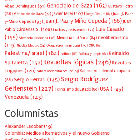
Genocidio de Gaza
(162)
Abad Domínguez
(91)
Gustavo Petro
Javier Milei
(107)
(88)
Juan J. Paz-
Génocide de Gaza
(74)
Jorge Elbaum
(67)
Juan J. Paz y Miño Cepeda
(166)
Juan
y-Miño Cepeda
(93)
Luis Casado
Pablo Cárdenas S.
(108)
Luchas y resistencias
(77)
(155)
neoliberalismo
Memoria Historica
(76)
Memoria histórica
(84)
(119)
Ocupación marroquí
(70)
Nicolás Maduro
(64)
ONU
(64)
Palestina/Israel
(184)
Reinaldo
política
(66)
Política y utopia
(62)
Revueltas lógicas
(246)
Spitaletta
(152)
Révoltes
Logiques
(120)
Sahara occidental ocupado
Sahara occidental occupé
(64)
Sergio Rodríguez
Sergio Ferrari
(145)
(88)
Gelfenstein
(227)
USA
(145)
Terrorismo de Estado
(80)
Venezuela
(143)
Columnistas
Alexander Escobar
(
19
)
Colombia: Medios alternativos y el nuevo Gobierno