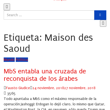
Etiqueta:
Maison des
Saoud
Mundo
Política
MbS entabla una cruzada de
reconquista de los árabes
Author
Posted
Fausto Giudice
24 noviembre, 2018
27 noviembre, 2018
on
3565
Todo apuntaba a MbS como el máximo responsable de la
operación Jashoggi: Erdogan lo dejó claro, lo mismo que Qatar,
el Washington Post, la CIA, en resumen, sólo queda Trump que