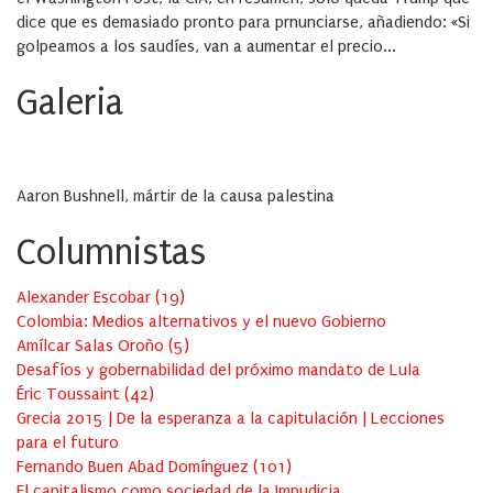
dice que es demasiado pronto para prnunciarse, añadiendo: «Si
golpeamos a los saudíes, van a aumentar el precio...
Galeria
Aaron Bushnell, mártir de la causa palestina
Columnistas
Alexander Escobar
(
19
)
Colombia: Medios alternativos y el nuevo Gobierno
Amílcar Salas Oroño
(
5
)
Desafíos y gobernabilidad del próximo mandato de Lula
Éric Toussaint
(
42
)
Grecia 2015 | De la esperanza a la capitulación | Lecciones
para el futuro
Fernando Buen Abad Domínguez
(
101
)
El capitalismo como sociedad de la Impudicia