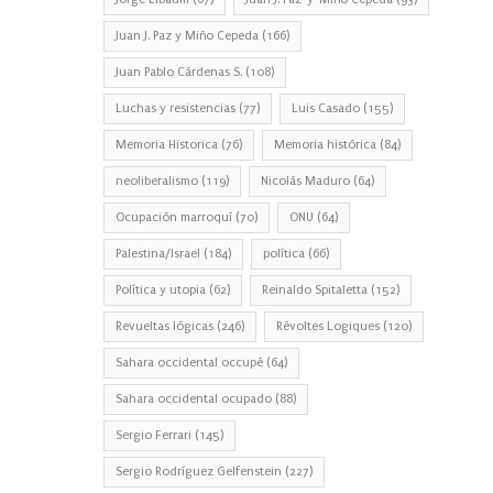
Juan J. Paz y Miño Cepeda
(166)
Juan Pablo Cárdenas S.
(108)
Luchas y resistencias
(77)
Luis Casado
(155)
Memoria Historica
(76)
Memoria histórica
(84)
neoliberalismo
(119)
Nicolás Maduro
(64)
Ocupación marroquí
(70)
ONU
(64)
Palestina/Israel
(184)
política
(66)
Política y utopia
(62)
Reinaldo Spitaletta
(152)
Revueltas lógicas
(246)
Révoltes Logiques
(120)
Sahara occidental occupé
(64)
Sahara occidental ocupado
(88)
Sergio Ferrari
(145)
Sergio Rodríguez Gelfenstein
(227)