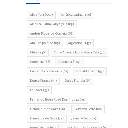
Abya Yala
(557)
América Latina
(110)
América Latina-Abya yala
(85)
Andrés Figueroa Cornejo
(68)
Análisis político
(65)
Argentina
(147)
Chile
(146)
Chile-America latina-Abya Yala
(76)
Colombia
(88)
Colombia
(109)
Crisis del coronavirus
(62)
Donald Trump
(97)
Douce France
(91)
Dulce Francia
(63)
Ecuador
(93)
Fernando Buen Abad Domínguez
(91)
Genocidio de Gaza
(162)
Gustavo Petro
(88)
Génocide de Gaza
(74)
Javier Milei
(107)
Jorge Elbaum
(67)
Juan J. Paz-y-Miño Cepeda
(93)