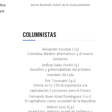
Aaron Bushnell, mártir de la causa palestina
liza
que
COLUMNISTAS
Alexander Escobar
(
19
)
Colombia: Medios alternativos y el nuevo
Gobierno
Amílcar Salas Oroño
(
5
)
Desafíos y gobernabilidad del próximo
mandato de Lula
Éric Toussaint
(
42
)
Grecia 2015 | De la esperanza a la
capitulación | Lecciones para el futuro
Fernando Buen Abad Domínguez
(
101
)
El capitalismo como sociedad de la Impudicia
Gideon Levy
(
54
)
Israel Katz, ministro israelí de Defensa y