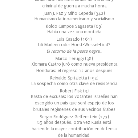
criminal de guerra a mucha honra
Juan J. Paz y Miño Cepeda
(
342
)
Humanismo latinoamericano y socialismo
Koldo Campos Sagaseta
(
69
)
Había una vez una montaña
Luis Casado
(
161
)
Lili Marleen oder Horst-Wessel-Lied?
El retorno de la peste negra…
Marco Teruggi
(
38
)
Xiomara Castro juró como nueva presidenta
Honduras: el regreso 12 años después
Reinaldo Spitaletta
(
192
)
La sospecha como otra clave de resistencia
Robert Fisk
(
3
)
Basta de excusas: los votantes israelíes han
escogido un país que será espejo de los
brutales regímenes de sus vecinos árabes
Sergio Rodríguez Gelfenstein
(
273
)
85 años después, otra vez Rusia está
haciendo la mayor contribución en defensa
de la humanidad.