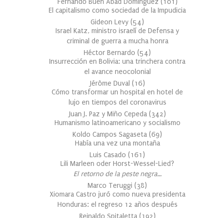
Fernando Buen Abad Domínguez
(
101
)
El capitalismo como sociedad de la Impudicia
Gideon Levy
(
54
)
Israel Katz, ministro israelí de Defensa y
criminal de guerra a mucha honra
Héctor Bernardo
(
54
)
Insurrección en Bolivia: una trinchera contra
el avance neocolonial
Jérôme Duval
(
16
)
Cómo transformar un hospital en hotel de
lujo en tiempos del coronavirus
Juan J. Paz y Miño Cepeda
(
342
)
Humanismo latinoamericano y socialismo
Koldo Campos Sagaseta
(
69
)
Había una vez una montaña
Luis Casado
(
161
)
Lili Marleen oder Horst-Wessel-Lied?
El retorno de la peste negra…
Marco Teruggi
(
38
)
Xiomara Castro juró como nueva presidenta
Honduras: el regreso 12 años después
Reinaldo Spitaletta
(
192
)