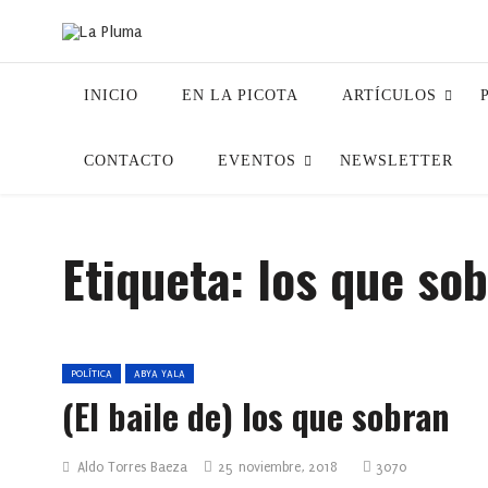
INICIO
EN LA PICOTA
ARTÍCULOS
CONTACTO
EVENTOS
NEWSLETTER
Etiqueta:
los que so
POLÍTICA
ABYA YALA
(El baile de) los que sobran
Aldo Torres Baeza
25 noviembre, 2018
3070