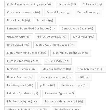
Chile-America latina-Abya Yala
(76)
Colombia
(88)
Colombia
(109)
Crisis del coronavirus
(62)
Donald Trump
(97)
Douce France
(91)
Dulce Francia
(63)
Ecuador
(93)
Fernando Buen Abad Domínguez
(91)
Genocidio de Gaza
(162)
Gustavo Petro
(88)
Génocide de Gaza
(74)
Javier Milei
(107)
Jorge Elbaum
(67)
Juan J. Paz-y-Miño Cepeda
(93)
Juan J. Paz y Miño Cepeda
(166)
Juan Pablo Cárdenas S.
(108)
Luchas y resistencias
(77)
Luis Casado
(155)
Memoria Historica
(76)
Memoria histórica
(84)
neoliberalismo
(119)
Nicolás Maduro
(64)
Ocupación marroquí
(70)
ONU
(64)
Palestina/Israel
(184)
política
(66)
Política y utopia
(62)
Reinaldo Spitaletta
(152)
Revueltas lógicas
(246)
Révoltes Logiques
(120)
Sahara occidental occupé
(64)
Sahara occidental ocupado
(88)
Sergio Ferrari
(145)