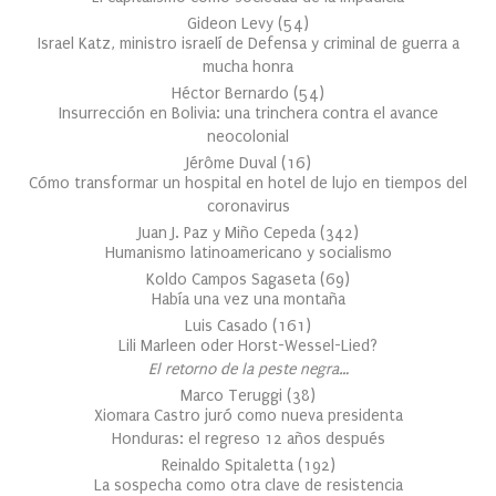
Gideon Levy
(
54
)
Israel Katz, ministro israelí de Defensa y criminal de guerra a
mucha honra
Héctor Bernardo
(
54
)
Insurrección en Bolivia: una trinchera contra el avance
neocolonial
Jérôme Duval
(
16
)
Cómo transformar un hospital en hotel de lujo en tiempos del
coronavirus
Juan J. Paz y Miño Cepeda
(
342
)
Humanismo latinoamericano y socialismo
Koldo Campos Sagaseta
(
69
)
Había una vez una montaña
Luis Casado
(
161
)
Lili Marleen oder Horst-Wessel-Lied?
El retorno de la peste negra…
Marco Teruggi
(
38
)
Xiomara Castro juró como nueva presidenta
Honduras: el regreso 12 años después
Reinaldo Spitaletta
(
192
)
La sospecha como otra clave de resistencia