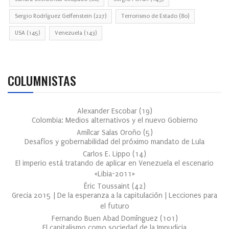
Sergio Rodríguez Gelfenstein
(227)
Terrorismo de Estado
(80)
USA
(145)
Venezuela
(143)
COLUMNISTAS
Alexander Escobar
(
19
)
Colombia: Medios alternativos y el nuevo Gobierno
Amílcar Salas Oroño
(
5
)
Desafíos y gobernabilidad del próximo mandato de Lula
Carlos E. Lippo
(
14
)
El imperio está tratando de aplicar en Venezuela el escenario
«Libia-2011»
Éric Toussaint
(
42
)
Grecia 2015 | De la esperanza a la capitulación | Lecciones para
el futuro
Fernando Buen Abad Domínguez
(
101
)
El capitalismo como sociedad de la Impudicia