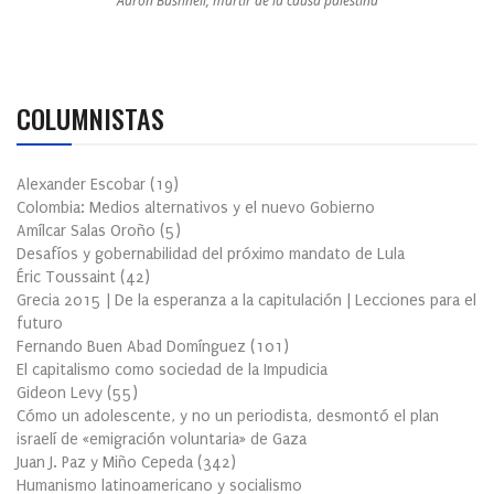
Aaron Bushnell, mártir de la causa palestina
COLUMNISTAS
Alexander Escobar
(
19
)
Colombia: Medios alternativos y el nuevo Gobierno
Amílcar Salas Oroño
(
5
)
Desafíos y gobernabilidad del próximo mandato de Lula
Éric Toussaint
(
42
)
Grecia 2015 | De la esperanza a la capitulación | Lecciones para el
futuro
Fernando Buen Abad Domínguez
(
101
)
El capitalismo como sociedad de la Impudicia
Gideon Levy
(
55
)
Cómo un adolescente, y no un periodista, desmontó el plan
israelí de «emigración voluntaria» de Gaza
Juan J. Paz y Miño Cepeda
(
342
)
Humanismo latinoamericano y socialismo