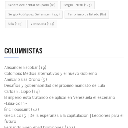
Sahara occidental ocupado
(88)
Sergio Ferrari
(145)
Sergio Rodríguez Gelfenstein
(227)
Terrorismo de Estado
(80)
USA
(145)
Venezuela
(143)
COLUMNISTAS
Alexander Escobar
(
19
)
Colombia: Medios alternativos y el nuevo Gobierno
Amílcar Salas Oroño
(
5
)
Desafíos y gobernabilidad del próximo mandato de Lula
Carlos E. Lippo
(
14
)
El imperio está tratando de aplicar en Venezuela el escenario
«Libia-2011»
Éric Toussaint
(
42
)
Grecia 2015 | De la esperanza a la capitulación | Lecciones para el
futuro
Fernando Buen Abad Domínguez
(
101
)