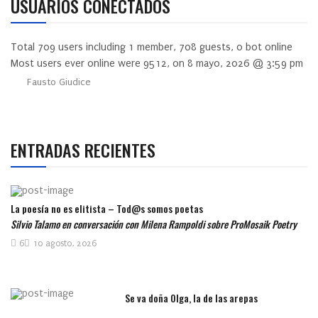
USUARIOS CONECTADOS
Total
709
users including
1
member,
708
guests,
0
bot online
Most users ever online were
9512
, on 8 mayo, 2026 @ 3:59 pm
Fausto Giudice
ENTRADAS RECIENTES
La poesía no es elitista – Tod@s somos poetas
Silvio Talamo en conversación con Milena Rampoldi sobre ProMosaik Poetry
6
10 agosto, 2026
Se va doña Olga, la de las arepas