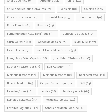
Análisis político
(65)
Argentina
(147)
Chile
(146)
Chile-America latina-Abya Yala
(76)
Colombia
(89)
Colombia
(109)
Crisis del coronavirus
(62)
Donald Trump
(97)
Douce France
(91)
Dulce Francia
(63)
Ecuador
(93)
Fernando Buen Abad Domínguez
(91)
Genocidio de Gaza
(163)
Gustavo Petro
(88)
Génocide de Gaza
(74)
Javier Milei
(107)
Jorge Elbaum
(67)
Juan J. Paz-y-Miño Cepeda
(93)
Juan J. Paz y Miño Cepeda
(166)
Juan Pablo Cárdenas S.
(108)
Luchas y resistencias
(77)
Luis Casado
(155)
Memoria Historica
(76)
Memoria histórica
(84)
neoliberalismo
(119)
Nicolás Maduro
(64)
Ocupación marroquí
(70)
ONU
(64)
Palestina/Israel
(184)
política
(66)
Política y utopia
(62)
Reinaldo Spitaletta
(153)
Revueltas lógicas
(246)
Révoltes Logiques
(120)
Sahara occidental occupé
(64)