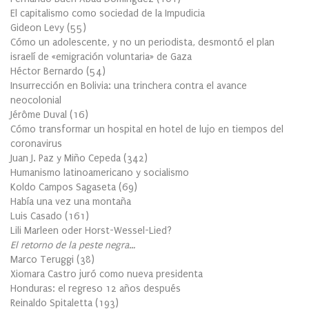
El capitalismo como sociedad de la Impudicia
Gideon Levy
(
55
)
Cómo un adolescente, y no un periodista, desmontó el plan
israelí de «emigración voluntaria» de Gaza
Héctor Bernardo
(
54
)
Insurrección en Bolivia: una trinchera contra el avance
neocolonial
Jérôme Duval
(
16
)
Cómo transformar un hospital en hotel de lujo en tiempos del
coronavirus
Juan J. Paz y Miño Cepeda
(
342
)
Humanismo latinoamericano y socialismo
Koldo Campos Sagaseta
(
69
)
Había una vez una montaña
Luis Casado
(
161
)
Lili Marleen oder Horst-Wessel-Lied?
El retorno de la peste negra…
Marco Teruggi
(
38
)
Xiomara Castro juró como nueva presidenta
Honduras: el regreso 12 años después
Reinaldo Spitaletta
(
193
)