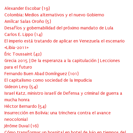
Alexander Escobar
(
19
)
Colombia: Medios alternativos y el nuevo Gobierno
Amílcar Salas Oroño
(
5
)
Desafíos y gobernabilidad del próximo mandato de Lula
Carlos E. Lippo
(
14
)
El imperio está tratando de aplicar en Venezuela el escenario
«Libia-2011»
Éric Toussaint
(
42
)
Grecia 2015 | De la esperanza a la capitulación | Lecciones
para el futuro
Fernando Buen Abad Domínguez
(
101
)
El capitalismo como sociedad de la Impudicia
Gideon Levy
(
54
)
Israel Katz, ministro israelí de Defensa y criminal de guerra a
mucha honra
Héctor Bernardo
(
54
)
Insurrección en Bolivia: una trinchera contra el avance
neocolonial
Jérôme Duval
(
16
)
Cómo transformar un hospital en hotel de lujo en tiempos del