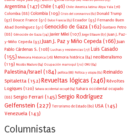
Argentina
(147)
Chile
(146)
Chile-America latina-Abya Yala
(76)
Colombia
(109)
Colombia
(88)
Donald Trump
Crisis del coronavirus
(62)
(97)
Douce France
(91)
Ecuador
(93)
Fernando Buen
Dulce Francia
(63)
Genocidio de Gaza
(162)
Abad Domínguez
(91)
Gustavo Petro
Javier Milei
(107)
(88)
Juan J. Paz-
Génocide de Gaza
(74)
Jorge Elbaum
(67)
Juan J. Paz y Miño Cepeda
(166)
Juan
y-Miño Cepeda
(93)
Luis Casado
Pablo Cárdenas S.
(108)
Luchas y resistencias
(77)
(155)
neoliberalismo
Memoria Historica
(76)
Memoria histórica
(84)
(119)
Ocupación marroquí
(70)
Nicolás Maduro
(64)
ONU
(64)
Palestina/Israel
(184)
Reinaldo
política
(66)
Política y utopia
(62)
Revueltas lógicas
(246)
Spitaletta
(152)
Révoltes
Logiques
(120)
Sahara occidental ocupado
Sahara occidental occupé
(64)
Sergio Rodríguez
Sergio Ferrari
(145)
(88)
Gelfenstein
(227)
USA
(145)
Terrorismo de Estado
(80)
Venezuela
(143)
Columnistas