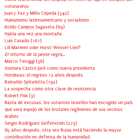
coronavirus
Juan J. Paz y Miño Cepeda
(
342
)
Humanismo latinoamericano y socialismo
Koldo Campos Sagaseta
(
69
)
Había una vez una montaña
Luis Casado
(
161
)
Lili Marleen oder Horst-Wessel-Lied?
El retorno de la peste negra…
Marco Teruggi
(
38
)
Xiomara Castro juró como nueva presidenta
Honduras: el regreso 12 años después
Reinaldo Spitaletta
(
192
)
La sospecha como otra clave de resistencia
Robert Fisk
(
3
)
Basta de excusas: los votantes israelíes han escogido un país
que será espejo de los brutales regímenes de sus vecinos
árabes
Sergio Rodríguez Gelfenstein
(
273
)
85 años después, otra vez Rusia está haciendo la mayor
contribución en defensa de la humanidad.