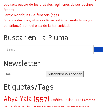
que será espejo de los brutales regímenes de sus vecinos
árabes
Sergio Rodríguez Gelfenstein
(
273
)
85 años después, otra vez Rusia está haciendo la mayor
contribución en defensa de la humanidad.
Buscar en La Pluma
Newsletter
Etiquetas/Tags
Abya Yala
(557)
América Latina
(110)
América
Latina-Abya yala
(85)
Andrés Figueroa Cornejo
(68)
Análisis político
(65)