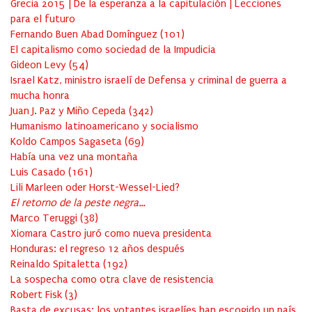
Grecia 2015 | De la esperanza a la capitulación | Lecciones
para el futuro
Fernando Buen Abad Domínguez
(
101
)
El capitalismo como sociedad de la Impudicia
Gideon Levy
(
54
)
Israel Katz, ministro israelí de Defensa y criminal de guerra a
mucha honra
Juan J. Paz y Miño Cepeda
(
342
)
Humanismo latinoamericano y socialismo
Koldo Campos Sagaseta
(
69
)
Había una vez una montaña
Luis Casado
(
161
)
Lili Marleen oder Horst-Wessel-Lied?
El retorno de la peste negra…
Marco Teruggi
(
38
)
Xiomara Castro juró como nueva presidenta
Honduras: el regreso 12 años después
Reinaldo Spitaletta
(
192
)
La sospecha como otra clave de resistencia
Robert Fisk
(
3
)
Basta de excusas: los votantes israelíes han escogido un país