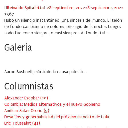
Author
Posted
Reinaldo Spitaletta
28 septiembre, 2022
28 septiembre, 2022
on
3567
Hubo un silencio instantáneo. Una síntesis del mundo. El telón
de fondo cambiando de colores, presagio de la noche. Luego,
todo fue como siempre, o casi siempre...Al fondo, tal...
Galeria
Aaron Bushnell, mártir de la causa palestina
Columnistas
Alexander Escobar
(
19
)
Colombia: Medios alternativos y el nuevo Gobierno
Amílcar Salas Oroño
(
5
)
Desafíos y gobernabilidad del próximo mandato de Lula
Éric Toussaint
(
42
)