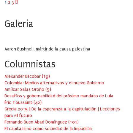
Paginación
1
2
3
de
Galeria
entradas
Aaron Bushnell, mártir de la causa palestina
Columnistas
Alexander Escobar
(
19
)
Colombia: Medios alternativos y el nuevo Gobierno
Amílcar Salas Oroño
(
5
)
Desafíos y gobernabilidad del próximo mandato de Lula
Éric Toussaint
(
42
)
Grecia 2015 | De la esperanza a la capitulación | Lecciones
para el futuro
Fernando Buen Abad Domínguez
(
101
)
El capitalismo como sociedad de la Impudicia