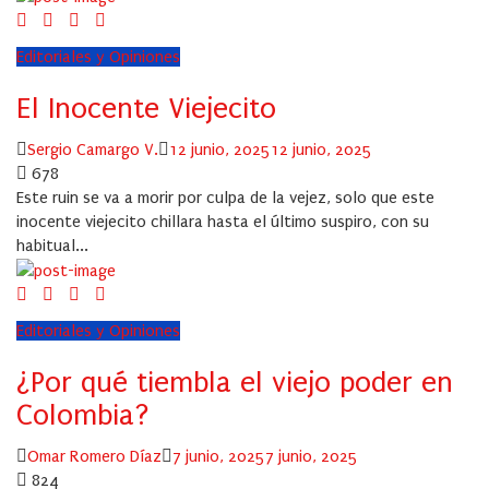
Editoriales y Opiniones
El Inocente Viejecito
Author
Posted
Sergio Camargo V.
12 junio, 2025
12 junio, 2025
on
678
Este ruin se va a morir por culpa de la vejez, solo que este
inocente viejecito chillara hasta el último suspiro, con su
habitual...
Editoriales y Opiniones
¿Por qué tiembla el viejo poder en
Colombia?
Author
Posted
Omar Romero Díaz
7 junio, 2025
7 junio, 2025
on
824