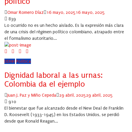
político
Author
Posted
Omar Romero Díaz
16 mayo, 2025
16 mayo, 2025
on
839
Lo ocurrido no es un hecho aislado. Es la expresión más clara
de una crisis del régimen político colombiano, atrapado entre
el formalismo autoritario...
DDHH
Política
Dignidad laboral a las urnas:
Colombia da el ejemplo
Author
Posted
Juan J. Paz y Miño Cepeda
29 abril, 2025
29 abril, 2025
on
910
El bienestar que fue alcanzado desde el New Deal de Franklin
D. Roosevelt (1933-1945) en los Estados Unidos, se perdió
desde que Ronald Reagan...