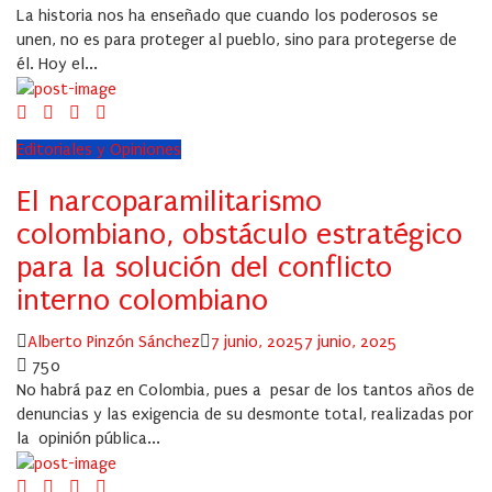
La historia nos ha enseñado que cuando los poderosos se
unen, no es para proteger al pueblo, sino para protegerse de
él. Hoy el...
Editoriales y Opiniones
El narcoparamilitarismo
colombiano, obstáculo estratégico
para la solución del conflicto
interno colombiano
Author
Posted
Alberto Pinzón Sánchez
7 junio, 2025
7 junio, 2025
on
750
No habrá paz en Colombia, pues a pesar de los tantos años de
denuncias y las exigencia de su desmonte total, realizadas por
la opinión pública...