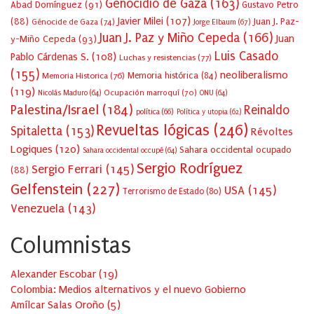
Genocidio de Gaza
(163)
Abad Domínguez
(91)
Gustavo Petro
Javier Milei
(107)
(88)
Juan J. Paz-
Génocide de Gaza
(74)
Jorge Elbaum
(67)
Juan J. Paz y Miño Cepeda
(166)
Juan
y-Miño Cepeda
(93)
Luis Casado
Pablo Cárdenas S.
(108)
Luchas y resistencias
(77)
(155)
neoliberalismo
Memoria Historica
(76)
Memoria histórica
(84)
(119)
Ocupación marroquí
(70)
Nicolás Maduro
(64)
ONU
(64)
Palestina/Israel
(184)
Reinaldo
política
(66)
Política y utopia
(62)
Revueltas lógicas
(246)
Spitaletta
(153)
Révoltes
Logiques
(120)
Sahara occidental ocupado
Sahara occidental occupé
(64)
Sergio Rodríguez
Sergio Ferrari
(145)
(88)
Gelfenstein
(227)
USA
(145)
Terrorismo de Estado
(80)
Venezuela
(143)
Columnistas
Alexander Escobar
(
19
)
Colombia: Medios alternativos y el nuevo Gobierno
Amílcar Salas Oroño
(
5
)