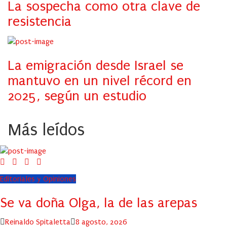
La sospecha como otra clave de
resistencia
La emigración desde Israel se
mantuvo en un nivel récord en
2025, según un estudio
Más leídos
Editoriales y Opiniones
Se va doña Olga, la de las arepas
Author
Posted
Reinaldo Spitaletta
8 agosto, 2026