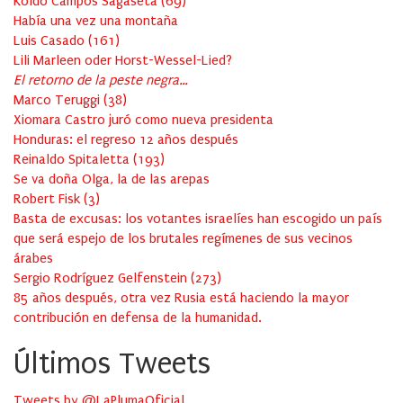
Koldo Campos Sagaseta
(
69
)
Había una vez una montaña
Luis Casado
(
161
)
Lili Marleen oder Horst-Wessel-Lied?
El retorno de la peste negra…
Marco Teruggi
(
38
)
Xiomara Castro juró como nueva presidenta
Honduras: el regreso 12 años después
Reinaldo Spitaletta
(
193
)
Se va doña Olga, la de las arepas
Robert Fisk
(
3
)
Basta de excusas: los votantes israelíes han escogido un país
que será espejo de los brutales regímenes de sus vecinos
árabes
Sergio Rodríguez Gelfenstein
(
273
)
85 años después, otra vez Rusia está haciendo la mayor
contribución en defensa de la humanidad.
Últimos Tweets
Tweets by @LaPlumaOficial