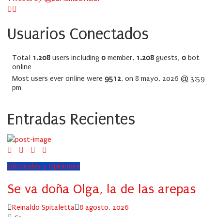
Usuarios Conectados
Total
1.208
users including
0
member,
1.208
guests,
0
bot
online
Most users ever online were
9512
, on 8 mayo, 2026 @ 3:59
pm
Entradas Recientes
Editoriales y Opiniones
Se va doña Olga, la de las arepas
Author
Posted
Reinaldo Spitaletta
8 agosto, 2026