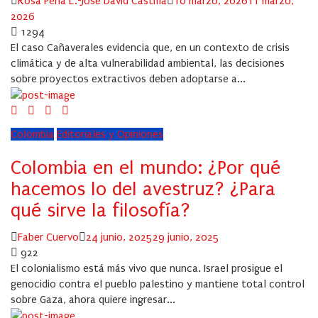
Author
Posted
Rosa Peña L.-Jose David Castilla
10 marzo, 2026
11 marzo,
on
2026
1294
El caso Cañaverales evidencia que, en un contexto de crisis
climática y de alta vulnerabilidad ambiental, las decisiones
sobre proyectos extractivos deben adoptarse a...
Colombia
Editoriales y Opiniones
Colombia en el mundo: ¿Por qué
hacemos lo del avestruz? ¿Para
qué sirve la filosofía?
Author
Posted
Faber Cuervo
24 junio, 2025
29 junio, 2025
on
922
El colonialismo está más vivo que nunca. Israel prosigue el
genocidio contra el pueblo palestino y mantiene total control
sobre Gaza, ahora quiere ingresar...