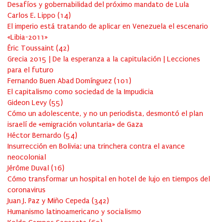
Desafíos y gobernabilidad del próximo mandato de Lula
Carlos E. Lippo
(
14
)
El imperio está tratando de aplicar en Venezuela el escenario
«Libia-2011»
Éric Toussaint
(
42
)
Grecia 2015 | De la esperanza a la capitulación | Lecciones
para el futuro
Fernando Buen Abad Domínguez
(
101
)
El capitalismo como sociedad de la Impudicia
Gideon Levy
(
55
)
Cómo un adolescente, y no un periodista, desmontó el plan
israelí de «emigración voluntaria» de Gaza
Héctor Bernardo
(
54
)
Insurrección en Bolivia: una trinchera contra el avance
neocolonial
Jérôme Duval
(
16
)
Cómo transformar un hospital en hotel de lujo en tiempos del
coronavirus
Juan J. Paz y Miño Cepeda
(
342
)
Humanismo latinoamericano y socialismo