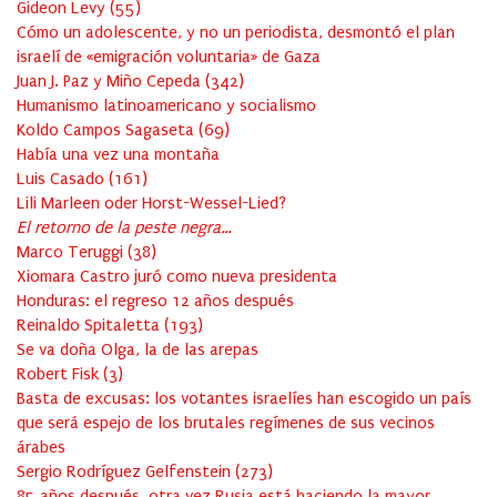
Gideon Levy
(
55
)
Cómo un adolescente, y no un periodista, desmontó el plan
israelí de «emigración voluntaria» de Gaza
Juan J. Paz y Miño Cepeda
(
342
)
Humanismo latinoamericano y socialismo
Koldo Campos Sagaseta
(
69
)
Había una vez una montaña
Luis Casado
(
161
)
Lili Marleen oder Horst-Wessel-Lied?
El retorno de la peste negra…
Marco Teruggi
(
38
)
Xiomara Castro juró como nueva presidenta
Honduras: el regreso 12 años después
Reinaldo Spitaletta
(
193
)
Se va doña Olga, la de las arepas
Robert Fisk
(
3
)
Basta de excusas: los votantes israelíes han escogido un país
que será espejo de los brutales regímenes de sus vecinos
árabes
Sergio Rodríguez Gelfenstein
(
273
)
85 años después, otra vez Rusia está haciendo la mayor