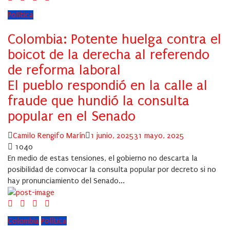
Política
Colombia: Potente huelga contra el
boicot de la derecha al referendo
de reforma laboral
El pueblo respondió en la calle al
fraude que hundió la consulta
popular en el Senado
Author
Posted
Camilo Rengifo Marín
1 junio, 2025
31 mayo, 2025
on
1040
En medio de estas tensiones, el gobierno no descarta la
posibilidad de convocar la consulta popular por decreto si no
hay pronunciamiento del Senado...
Colombia
Política