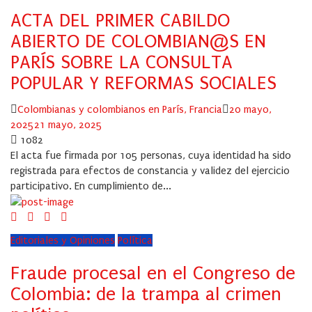
ACTA DEL PRIMER CABILDO
ABIERTO DE COLOMBIAN@S EN
PARÍS SOBRE LA CONSULTA
POPULAR Y REFORMAS SOCIALES
Author
Posted
Colombianas y colombianos en París, Francia
20 mayo,
on
2025
21 mayo, 2025
1082
El acta fue firmada por 105 personas, cuya identidad ha sido
registrada para efectos de constancia y validez del ejercicio
participativo. En cumplimiento de...
Editoriales y Opiniones
Política
Fraude procesal en el Congreso de
Colombia: de la trampa al crimen