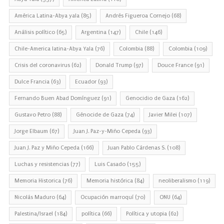
América Latina-Abya yala
(85)
Andrés Figueroa Cornejo
(68)
Análisis político
(65)
Argentina
(147)
Chile
(146)
Chile-America latina-Abya Yala
(76)
Colombia
(88)
Colombia
(109)
Crisis del coronavirus
(62)
Donald Trump
(97)
Douce France
(91)
Dulce Francia
(63)
Ecuador
(93)
Fernando Buen Abad Domínguez
(91)
Genocidio de Gaza
(162)
Gustavo Petro
(88)
Génocide de Gaza
(74)
Javier Milei
(107)
Jorge Elbaum
(67)
Juan J. Paz-y-Miño Cepeda
(93)
Juan J. Paz y Miño Cepeda
(166)
Juan Pablo Cárdenas S.
(108)
Luchas y resistencias
(77)
Luis Casado
(155)
Memoria Historica
(76)
Memoria histórica
(84)
neoliberalismo
(119)
Nicolás Maduro
(64)
Ocupación marroquí
(70)
ONU
(64)
Palestina/Israel
(184)
política
(66)
Política y utopia
(62)