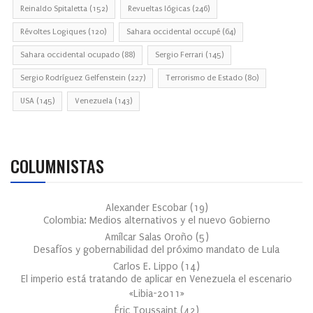
Reinaldo Spitaletta
(152)
Revueltas lógicas
(246)
Révoltes Logiques
(120)
Sahara occidental occupé
(64)
Sahara occidental ocupado
(88)
Sergio Ferrari
(145)
Sergio Rodríguez Gelfenstein
(227)
Terrorismo de Estado
(80)
USA
(145)
Venezuela
(143)
COLUMNISTAS
Alexander Escobar
(
19
)
Colombia: Medios alternativos y el nuevo Gobierno
Amílcar Salas Oroño
(
5
)
Desafíos y gobernabilidad del próximo mandato de Lula
Carlos E. Lippo
(
14
)
El imperio está tratando de aplicar en Venezuela el escenario
«Libia-2011»
Éric Toussaint
(
42
)