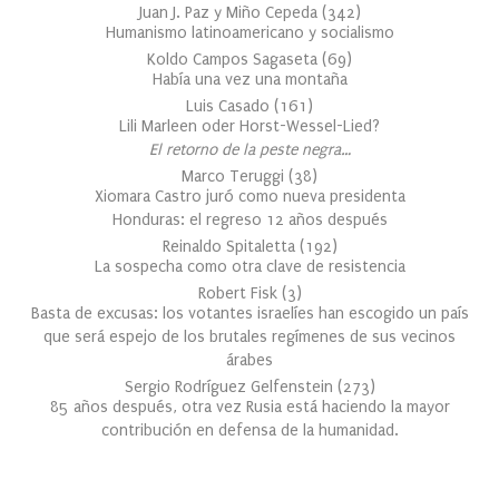
Juan J. Paz y Miño Cepeda
(
342
)
Humanismo latinoamericano y socialismo
Koldo Campos Sagaseta
(
69
)
Había una vez una montaña
Luis Casado
(
161
)
Lili Marleen oder Horst-Wessel-Lied?
El retorno de la peste negra…
Marco Teruggi
(
38
)
Xiomara Castro juró como nueva presidenta
Honduras: el regreso 12 años después
Reinaldo Spitaletta
(
192
)
La sospecha como otra clave de resistencia
Robert Fisk
(
3
)
Basta de excusas: los votantes israelíes han escogido un país
que será espejo de los brutales regímenes de sus vecinos
árabes
Sergio Rodríguez Gelfenstein
(
273
)
85 años después, otra vez Rusia está haciendo la mayor
contribución en defensa de la humanidad.