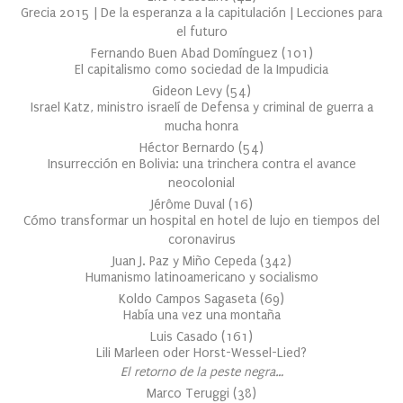
Grecia 2015 | De la esperanza a la capitulación | Lecciones para
el futuro
Fernando Buen Abad Domínguez
(
101
)
El capitalismo como sociedad de la Impudicia
Gideon Levy
(
54
)
Israel Katz, ministro israelí de Defensa y criminal de guerra a
mucha honra
Héctor Bernardo
(
54
)
Insurrección en Bolivia: una trinchera contra el avance
neocolonial
Jérôme Duval
(
16
)
Cómo transformar un hospital en hotel de lujo en tiempos del
coronavirus
Juan J. Paz y Miño Cepeda
(
342
)
Humanismo latinoamericano y socialismo
Koldo Campos Sagaseta
(
69
)
Había una vez una montaña
Luis Casado
(
161
)
Lili Marleen oder Horst-Wessel-Lied?
El retorno de la peste negra…
Marco Teruggi
(
38
)