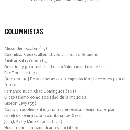
Aaron Bushnell, mártir de la causa palestina
COLUMNISTAS
Alexander Escobar
(
19
)
Colombia: Medios alternativos y el nuevo Gobierno
Amílcar Salas Oroño
(
5
)
Desafíos y gobernabilidad del próximo mandato de Lula
Éric Toussaint
(
42
)
Grecia 2015 | De la esperanza a la capitulación | Lecciones para el
futuro
Fernando Buen Abad Domínguez
(
101
)
El capitalismo como sociedad de la Impudicia
Gideon Levy
(
55
)
Cómo un adolescente, y no un periodista, desmontó el plan
israelí de «emigración voluntaria» de Gaza
Juan J. Paz y Miño Cepeda
(
342
)
Humanismo latinoamericano y socialismo