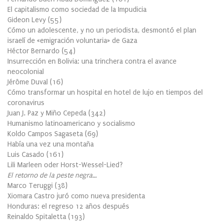
El capitalismo como sociedad de la Impudicia
Gideon Levy
(
55
)
Cómo un adolescente, y no un periodista, desmontó el plan
israelí de «emigración voluntaria» de Gaza
Héctor Bernardo
(
54
)
Insurrección en Bolivia: una trinchera contra el avance
neocolonial
Jérôme Duval
(
16
)
Cómo transformar un hospital en hotel de lujo en tiempos del
coronavirus
Juan J. Paz y Miño Cepeda
(
342
)
Humanismo latinoamericano y socialismo
Koldo Campos Sagaseta
(
69
)
Había una vez una montaña
Luis Casado
(
161
)
Lili Marleen oder Horst-Wessel-Lied?
El retorno de la peste negra…
Marco Teruggi
(
38
)
Xiomara Castro juró como nueva presidenta
Honduras: el regreso 12 años después
Reinaldo Spitaletta
(
193
)