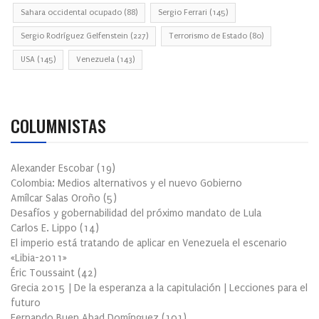
Sahara occidental ocupado
(88)
Sergio Ferrari
(145)
Sergio Rodríguez Gelfenstein
(227)
Terrorismo de Estado
(80)
USA
(145)
Venezuela
(143)
COLUMNISTAS
Alexander Escobar
(
19
)
Colombia: Medios alternativos y el nuevo Gobierno
Amílcar Salas Oroño
(
5
)
Desafíos y gobernabilidad del próximo mandato de Lula
Carlos E. Lippo
(
14
)
El imperio está tratando de aplicar en Venezuela el escenario
«Libia-2011»
Éric Toussaint
(
42
)
Grecia 2015 | De la esperanza a la capitulación | Lecciones para el
futuro
Fernando Buen Abad Domínguez
(
101
)