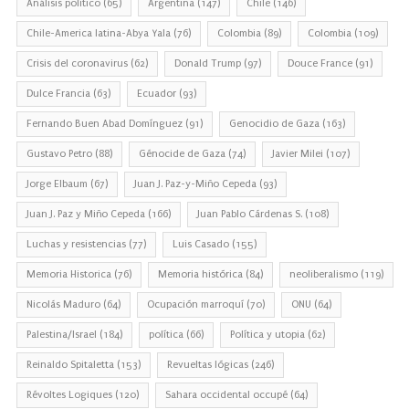
Análisis político
(65)
Argentina
(147)
Chile
(146)
Chile-America latina-Abya Yala
(76)
Colombia
(89)
Colombia
(109)
Crisis del coronavirus
(62)
Donald Trump
(97)
Douce France
(91)
Dulce Francia
(63)
Ecuador
(93)
Fernando Buen Abad Domínguez
(91)
Genocidio de Gaza
(163)
Gustavo Petro
(88)
Génocide de Gaza
(74)
Javier Milei
(107)
Jorge Elbaum
(67)
Juan J. Paz-y-Miño Cepeda
(93)
Juan J. Paz y Miño Cepeda
(166)
Juan Pablo Cárdenas S.
(108)
Luchas y resistencias
(77)
Luis Casado
(155)
Memoria Historica
(76)
Memoria histórica
(84)
neoliberalismo
(119)
Nicolás Maduro
(64)
Ocupación marroquí
(70)
ONU
(64)
Palestina/Israel
(184)
política
(66)
Política y utopia
(62)
Reinaldo Spitaletta
(153)
Revueltas lógicas
(246)
Révoltes Logiques
(120)
Sahara occidental occupé
(64)