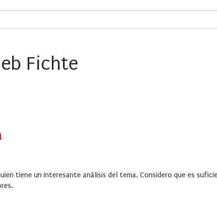
ieb Fichte
a
ien tiene un interesante análisis del tema. Considero que es sufici
ores.