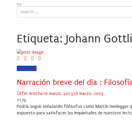
Etiqueta:
Johann Gottl
Educación
Narración breve del día : Filosofí
Author
Posted
Efer Arocha
16 marzo, 2023
16 marzo, 2023
on
1175
Podría seguir señalando filósofos como Martín Heidegger qu
expuesto para satisfacer las inquietudes de nuestros lect