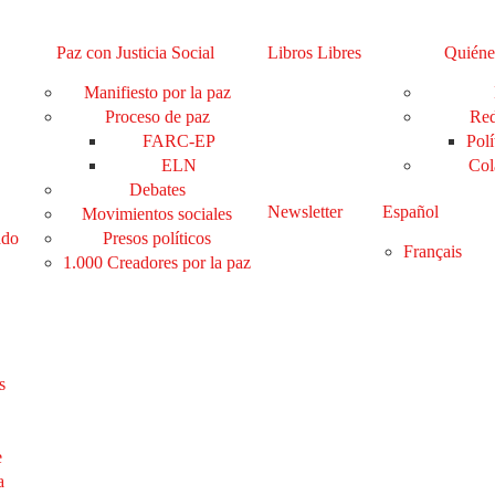
Paz con Justicia Social
Libros Libres
Quiéne
Manifiesto por la paz
Proceso de paz
Red
FARC-EP
Polí
ELN
Col
Debates
Newsletter
Español
Movimientos sociales
ado
Presos políticos
Français
1.000 Creadores por la paz
s
e
a