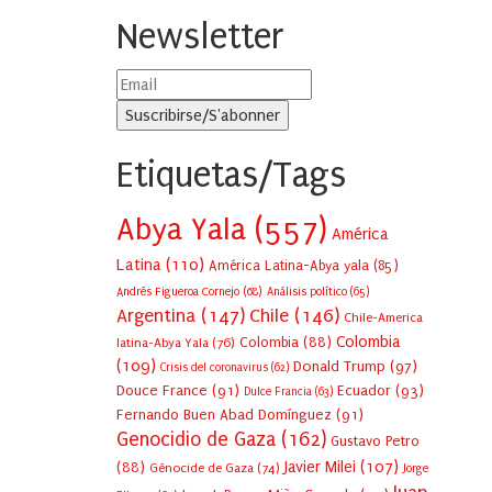
Newsletter
Etiquetas/Tags
Abya Yala
(557)
América
Latina
(110)
América Latina-Abya yala
(85)
Andrés Figueroa Cornejo
(68)
Análisis político
(65)
Argentina
(147)
Chile
(146)
Chile-America
Colombia
Colombia
(88)
latina-Abya Yala
(76)
(109)
Donald Trump
(97)
Crisis del coronavirus
(62)
Douce France
(91)
Ecuador
(93)
Dulce Francia
(63)
Fernando Buen Abad Domínguez
(91)
Genocidio de Gaza
(162)
Gustavo Petro
Javier Milei
(107)
(88)
Génocide de Gaza
(74)
Jorge