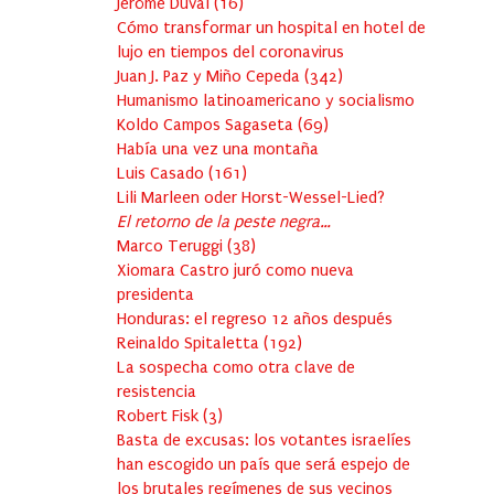
Jérôme Duval
(
16
)
Cómo transformar un hospital en hotel de
lujo en tiempos del coronavirus
Juan J. Paz y Miño Cepeda
(
342
)
Humanismo latinoamericano y socialismo
Koldo Campos Sagaseta
(
69
)
Había una vez una montaña
Luis Casado
(
161
)
Lili Marleen oder Horst-Wessel-Lied?
El retorno de la peste negra…
Marco Teruggi
(
38
)
Xiomara Castro juró como nueva
presidenta
Honduras: el regreso 12 años después
Reinaldo Spitaletta
(
192
)
La sospecha como otra clave de
resistencia
Robert Fisk
(
3
)
Basta de excusas: los votantes israelíes
han escogido un país que será espejo de
los brutales regímenes de sus vecinos