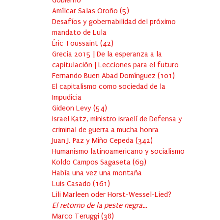
Gobierno
Amílcar Salas Oroño
(
5
)
Desafíos y gobernabilidad del próximo
mandato de Lula
Éric Toussaint
(
42
)
Grecia 2015 | De la esperanza a la
capitulación | Lecciones para el futuro
Fernando Buen Abad Domínguez
(
101
)
El capitalismo como sociedad de la
Impudicia
Gideon Levy
(
54
)
Israel Katz, ministro israelí de Defensa y
criminal de guerra a mucha honra
Juan J. Paz y Miño Cepeda
(
342
)
Humanismo latinoamericano y socialismo
Koldo Campos Sagaseta
(
69
)
Había una vez una montaña
Luis Casado
(
161
)
Lili Marleen oder Horst-Wessel-Lied?
El retorno de la peste negra…
Marco Teruggi
(
38
)