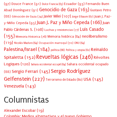
(97)
Douce France
(91)
Ecuador
(93)
Fernando Buen
Dulce Francia
(63)
Genocidio de Gaza
(163)
Abad Domínguez
(91)
Gustavo Petro
Javier Milei
(107)
(88)
Juan J. Paz-
Génocide de Gaza
(74)
Jorge Elbaum
(67)
Juan J. Paz y Miño Cepeda
(166)
Juan
y-Miño Cepeda
(93)
Luis Casado
Pablo Cárdenas S.
(108)
Luchas y resistencias
(77)
(155)
neoliberalismo
Memoria Historica
(76)
Memoria histórica
(84)
(119)
Ocupación marroquí
(70)
Nicolás Maduro
(64)
ONU
(64)
Palestina/Israel
(184)
Reinaldo
política
(66)
Política y utopia
(62)
Revueltas lógicas
(246)
Spitaletta
(152)
Révoltes
Logiques
(120)
Sahara occidental ocupado
Sahara occidental occupé
(64)
Sergio Rodríguez
Sergio Ferrari
(145)
(88)
Gelfenstein
(227)
USA
(145)
Terrorismo de Estado
(80)
Venezuela
(143)
Columnistas
Alexander Escobar
(
19
)
Colombia: Medios alternativos y el nuevo Gobierno