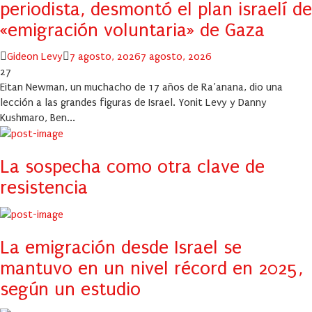
periodista, desmontó el plan israelí de
«emigración voluntaria» de Gaza
Author
Posted
Gideon Levy
7 agosto, 2026
7 agosto, 2026
on
27
Eitan Newman, un muchacho de 17 años de Ra’anana, dio una
lección a las grandes figuras de Israel. Yonit Levy y Danny
Kushmaro, Ben...
La sospecha como otra clave de
resistencia
La emigración desde Israel se
mantuvo en un nivel récord en 2025,
según un estudio