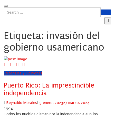
Etiqueta:
invasión del
gobierno usamericano
Editoriales y Opiniones
Puerto Rico: La imprescindible
independencia
Author
Posted
Reynaldo Morales
5 enero, 2023
27 marzo, 2024
on
1994
Todos los pueblos claman por la independencia aun los