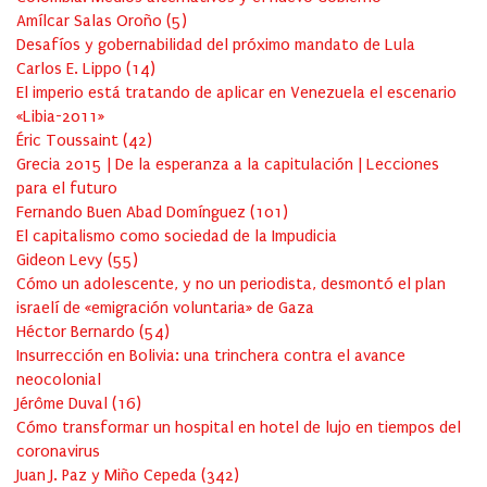
Amílcar Salas Oroño
(
5
)
Desafíos y gobernabilidad del próximo mandato de Lula
Carlos E. Lippo
(
14
)
El imperio está tratando de aplicar en Venezuela el escenario
«Libia-2011»
Éric Toussaint
(
42
)
Grecia 2015 | De la esperanza a la capitulación | Lecciones
para el futuro
Fernando Buen Abad Domínguez
(
101
)
El capitalismo como sociedad de la Impudicia
Gideon Levy
(
55
)
Cómo un adolescente, y no un periodista, desmontó el plan
israelí de «emigración voluntaria» de Gaza
Héctor Bernardo
(
54
)
Insurrección en Bolivia: una trinchera contra el avance
neocolonial
Jérôme Duval
(
16
)
Cómo transformar un hospital en hotel de lujo en tiempos del
coronavirus
Juan J. Paz y Miño Cepeda
(
342
)