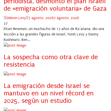
periodista, desmontó el plan israelí
de «emigración voluntaria» de Gaza
Author
Posted
Gideon Levy
7 agosto, 2026
7 agosto, 2026
on
27
Eitan Newman, un muchacho de 17 años de Ra’anana, dio una
lección a las grandes figuras de Israel. Yonit Levy y Danny
Kushmaro, Ben...
La sospecha como otra clave de
resistencia
La emigración desde Israel se
mantuvo en un nivel récord en
2025, según un estudio