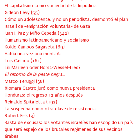
El capitalismo como sociedad de la Impudicia
Gideon Levy
(
55
)
Cómo un adolescente, y no un periodista, desmontó el plan
israelí de «emigración voluntaria» de Gaza
Juan J. Paz y Miño Cepeda
(
342
)
Humanismo latinoamericano y socialismo
Koldo Campos Sagaseta
(
69
)
Había una vez una montaña
Luis Casado
(
161
)
Lili Marleen oder Horst-Wessel-Lied?
El retorno de la peste negra…
Marco Teruggi
(
38
)
Xiomara Castro juró como nueva presidenta
Honduras: el regreso 12 años después
Reinaldo Spitaletta
(
192
)
La sospecha como otra clave de resistencia
Robert Fisk
(
3
)
Basta de excusas: los votantes israelíes han escogido un país
que será espejo de los brutales regímenes de sus vecinos
árabes