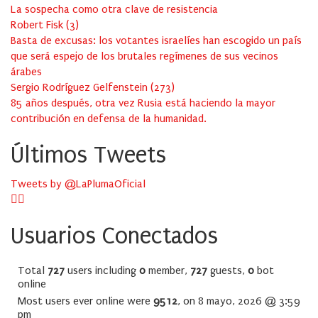
La sospecha como otra clave de resistencia
Robert Fisk
(
3
)
Basta de excusas: los votantes israelíes han escogido un país
que será espejo de los brutales regímenes de sus vecinos
árabes
Sergio Rodríguez Gelfenstein
(
273
)
85 años después, otra vez Rusia está haciendo la mayor
contribución en defensa de la humanidad.
Últimos Tweets
Tweets by @LaPlumaOficial
Usuarios Conectados
Total
727
users including
0
member,
727
guests,
0
bot
online
Most users ever online were
9512
, on 8 mayo, 2026 @ 3:59
pm