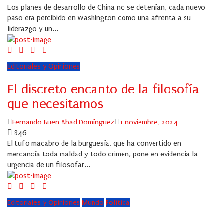
Los planes de desarrollo de China no se detenían, cada nuevo
paso era percibido en Washington como una afrenta a su
liderazgo y un...
Editoriales y Opiniones
El discreto encanto de la filosofía
que necesitamos
Author
Posted
Fernando Buen Abad Domínguez
1 noviembre, 2024
on
846
El tufo macabro de la burguesía, que ha convertido en
mercancía toda maldad y todo crimen, pone en evidencia la
urgencia de un filosofar...
Editoriales y Opiniones
Mundo
Política