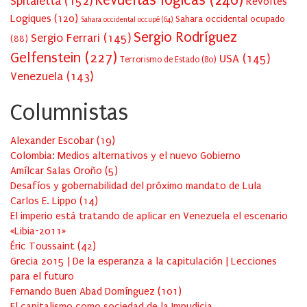
Revueltas lógicas
(246)
Spitaletta
(152)
Révoltes
Logiques
(120)
Sahara occidental ocupado
Sahara occidental occupé
(64)
Sergio Rodríguez
Sergio Ferrari
(145)
(88)
Gelfenstein
(227)
USA
(145)
Terrorismo de Estado
(80)
Venezuela
(143)
Columnistas
Alexander Escobar
(
19
)
Colombia: Medios alternativos y el nuevo Gobierno
Amílcar Salas Oroño
(
5
)
Desafíos y gobernabilidad del próximo mandato de Lula
Carlos E. Lippo
(
14
)
El imperio está tratando de aplicar en Venezuela el escenario
«Libia-2011»
Éric Toussaint
(
42
)
Grecia 2015 | De la esperanza a la capitulación | Lecciones
para el futuro
Fernando Buen Abad Domínguez
(
101
)
El capitalismo como sociedad de la Impudicia