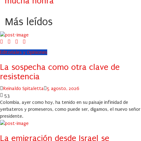
mucha honra
Más leídos
Editoriales y Opiniones
La sospecha como otra clave de
resistencia
Author
Posted
Reinaldo Spitaletta
5 agosto, 2026
on
53
Colombia, ayer como hoy, ha tenido en su paisaje infinidad de
yerbateros y promeseros, como puede ser, digamos, el nuevo señor
presidente.
La emigración desde Israel se