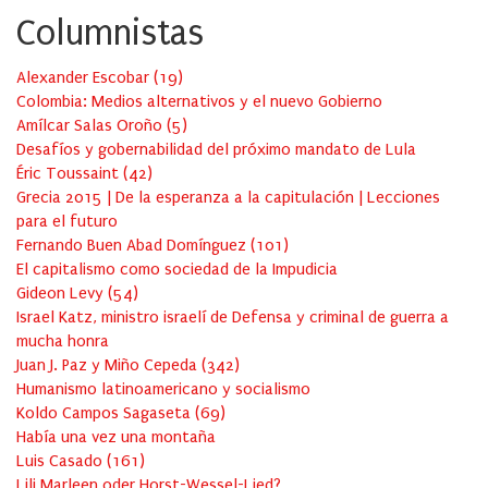
Columnistas
Alexander Escobar
(
19
)
Colombia: Medios alternativos y el nuevo Gobierno
Amílcar Salas Oroño
(
5
)
Desafíos y gobernabilidad del próximo mandato de Lula
Éric Toussaint
(
42
)
Grecia 2015 | De la esperanza a la capitulación | Lecciones
para el futuro
Fernando Buen Abad Domínguez
(
101
)
El capitalismo como sociedad de la Impudicia
Gideon Levy
(
54
)
Israel Katz, ministro israelí de Defensa y criminal de guerra a
mucha honra
Juan J. Paz y Miño Cepeda
(
342
)
Humanismo latinoamericano y socialismo
Koldo Campos Sagaseta
(
69
)
Había una vez una montaña
Luis Casado
(
161
)
Lili Marleen oder Horst-Wessel-Lied?