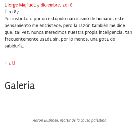
Author
Posted
Jorge Majfud
5 diciembre, 2018
on
3187
Por instinto o por un estúpido narcicismo de humano, este
pensamiento me entristece, pero la razón también me dice
que, tal vez, nunca merecimos nuestra propia inteligencia, tan
frecuentemente usada sin, por lo menos, una gota de
sabiduría.
Paginación
1
2
de
Galeria
entradas
Aaron Bushnell, mártir de la causa palestina