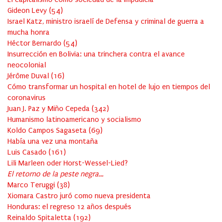
Gideon Levy
(
54
)
Israel Katz, ministro israelí de Defensa y criminal de guerra a
mucha honra
Héctor Bernardo
(
54
)
Insurrección en Bolivia: una trinchera contra el avance
neocolonial
Jérôme Duval
(
16
)
Cómo transformar un hospital en hotel de lujo en tiempos del
coronavirus
Juan J. Paz y Miño Cepeda
(
342
)
Humanismo latinoamericano y socialismo
Koldo Campos Sagaseta
(
69
)
Había una vez una montaña
Luis Casado
(
161
)
Lili Marleen oder Horst-Wessel-Lied?
El retorno de la peste negra…
Marco Teruggi
(
38
)
Xiomara Castro juró como nueva presidenta
Honduras: el regreso 12 años después
Reinaldo Spitaletta
(
192
)