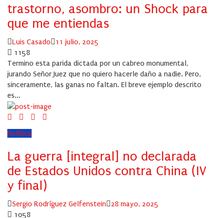
trastorno, asombro: un Shock para
que me entiendas
Author
Posted
Luis Casado
11 julio, 2025
on
1158
Termino esta parida dictada por un cabreo monumental,
jurando Señor Juez que no quiero hacerle daño a nadie. Pero,
sinceramente, las ganas no faltan. El breve ejemplo descrito
es...
Política
La guerra [integral] no declarada
de Estados Unidos contra China (IV
y final)
Author
Posted
Sergio Rodríguez Gelfenstein
28 mayo, 2025
on
1058