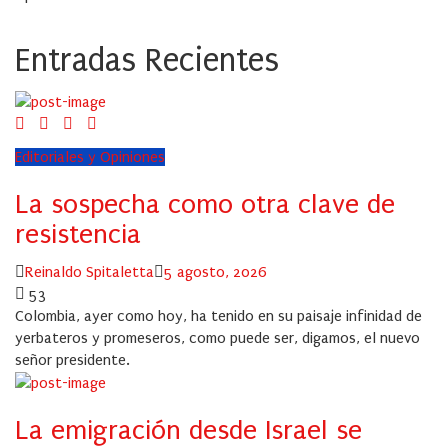
Entradas Recientes
Editoriales y Opiniones
La sospecha como otra clave de
resistencia
Author
Posted
Reinaldo Spitaletta
5 agosto, 2026
on
53
Colombia, ayer como hoy, ha tenido en su paisaje infinidad de
yerbateros y promeseros, como puede ser, digamos, el nuevo
señor presidente.
La emigración desde Israel se