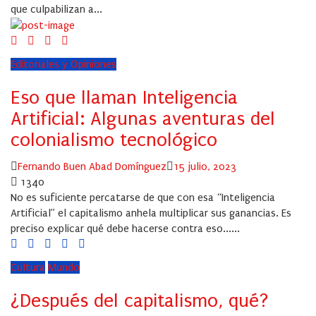
que culpabilizan a...
Editoriales y Opiniones
Eso que llaman Inteligencia
Artificial: Algunas aventuras del
colonialismo tecnológico
Author
Posted
Fernando Buen Abad Domínguez
15 julio, 2023
on
1340
No es suficiente percatarse de que con esa “Inteligencia
Artificial” el capitalismo anhela multiplicar sus ganancias. Es
preciso explicar qué debe hacerse contra eso......
Cultura
Mundo
¿Después del capitalismo, qué?