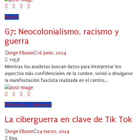
Mundo
G7: Neocolonialismo, racismo y
guerra
Author
Posted
Jorge Elbaum
16 junio, 2024
on
1058
Mientras los analistas buscan datos para interpretar los
aspectos más confidenciales de la cumbre, volvió a divulgarse
la manifestación fascista realizada en el centro...
Editoriales y Opiniones
La ciberguerra en clave de Tik Tok
Author
Posted
Jorge Elbaum
24 marzo, 2024
on
899