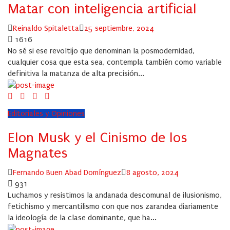
Matar con inteligencia artificial
Author
Posted
Reinaldo Spitaletta
25 septiembre, 2024
on
1616
No sé si ese revoltijo que denominan la posmodernidad,
cualquier cosa que esta sea, contempla también como variable
definitiva la matanza de alta precisión...
Editoriales y Opiniones
Elon Musk y el Cinismo de los
Magnates
Author
Posted
Fernando Buen Abad Domínguez
8 agosto, 2024
on
931
Luchamos y resistimos la andanada descomunal de ilusionismo,
fetichismo y mercantilismo con que nos zarandea diariamente
la ideología de la clase dominante, que ha...