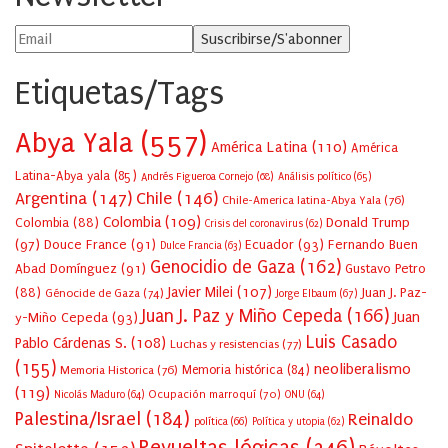
Etiquetas/Tags
Abya Yala
(557)
América Latina
(110)
América
Latina-Abya yala
(85)
Andrés Figueroa Cornejo
(68)
Análisis político
(65)
Argentina
(147)
Chile
(146)
Chile-America latina-Abya Yala
(76)
Colombia
(109)
Colombia
(88)
Donald Trump
Crisis del coronavirus
(62)
(97)
Douce France
(91)
Ecuador
(93)
Fernando Buen
Dulce Francia
(63)
Genocidio de Gaza
(162)
Abad Domínguez
(91)
Gustavo Petro
Javier Milei
(107)
(88)
Juan J. Paz-
Génocide de Gaza
(74)
Jorge Elbaum
(67)
Juan J. Paz y Miño Cepeda
(166)
Juan
y-Miño Cepeda
(93)
Luis Casado
Pablo Cárdenas S.
(108)
Luchas y resistencias
(77)
(155)
neoliberalismo
Memoria Historica
(76)
Memoria histórica
(84)
(119)
Ocupación marroquí
(70)
Nicolás Maduro
(64)
ONU
(64)
Palestina/Israel
(184)
Reinaldo
política
(66)
Política y utopia
(62)