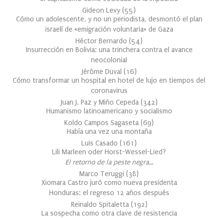
Gideon Levy
(
55
)
Cómo un adolescente, y no un periodista, desmontó el plan
israelí de «emigración voluntaria» de Gaza
Héctor Bernardo
(
54
)
Insurrección en Bolivia: una trinchera contra el avance
neocolonial
Jérôme Duval
(
16
)
Cómo transformar un hospital en hotel de lujo en tiempos del
coronavirus
Juan J. Paz y Miño Cepeda
(
342
)
Humanismo latinoamericano y socialismo
Koldo Campos Sagaseta
(
69
)
Había una vez una montaña
Luis Casado
(
161
)
Lili Marleen oder Horst-Wessel-Lied?
El retorno de la peste negra…
Marco Teruggi
(
38
)
Xiomara Castro juró como nueva presidenta
Honduras: el regreso 12 años después
Reinaldo Spitaletta
(
192
)
La sospecha como otra clave de resistencia