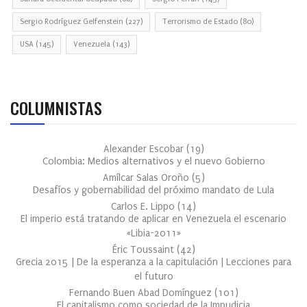
Sergio Rodríguez Gelfenstein
(227)
Terrorismo de Estado
(80)
USA
(145)
Venezuela
(143)
COLUMNISTAS
Alexander Escobar
(
19
)
Colombia: Medios alternativos y el nuevo Gobierno
Amílcar Salas Oroño
(
5
)
Desafíos y gobernabilidad del próximo mandato de Lula
Carlos E. Lippo
(
14
)
El imperio está tratando de aplicar en Venezuela el escenario
«Libia-2011»
Éric Toussaint
(
42
)
Grecia 2015 | De la esperanza a la capitulación | Lecciones para
el futuro
Fernando Buen Abad Domínguez
(
101
)
El capitalismo como sociedad de la Impudicia