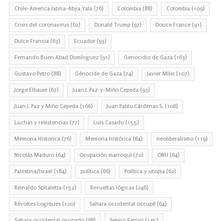
Chile-America latina-Abya Yala
(76)
Colombia
(88)
Colombia
(109)
Crisis del coronavirus
(62)
Donald Trump
(97)
Douce France
(91)
Dulce Francia
(63)
Ecuador
(93)
Fernando Buen Abad Domínguez
(91)
Genocidio de Gaza
(163)
Gustavo Petro
(88)
Génocide de Gaza
(74)
Javier Milei
(107)
Jorge Elbaum
(67)
Juan J. Paz-y-Miño Cepeda
(93)
Juan J. Paz y Miño Cepeda
(166)
Juan Pablo Cárdenas S.
(108)
Luchas y resistencias
(77)
Luis Casado
(155)
Memoria Historica
(76)
Memoria histórica
(84)
neoliberalismo
(119)
Nicolás Maduro
(64)
Ocupación marroquí
(70)
ONU
(64)
Palestina/Israel
(184)
política
(66)
Política y utopia
(62)
Reinaldo Spitaletta
(152)
Revueltas lógicas
(246)
Révoltes Logiques
(120)
Sahara occidental occupé
(64)
Sahara occidental ocupado
(88)
Sergio Ferrari
(145)