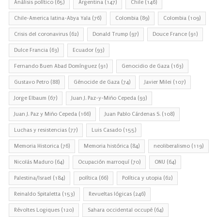
Análisis político
(65)
Argentina
(147)
Chile
(146)
Chile-America latina-Abya Yala
(76)
Colombia
(89)
Colombia
(109)
Crisis del coronavirus
(62)
Donald Trump
(97)
Douce France
(91)
Dulce Francia
(63)
Ecuador
(93)
Fernando Buen Abad Domínguez
(91)
Genocidio de Gaza
(163)
Gustavo Petro
(88)
Génocide de Gaza
(74)
Javier Milei
(107)
Jorge Elbaum
(67)
Juan J. Paz-y-Miño Cepeda
(93)
Juan J. Paz y Miño Cepeda
(166)
Juan Pablo Cárdenas S.
(108)
Luchas y resistencias
(77)
Luis Casado
(155)
Memoria Historica
(76)
Memoria histórica
(84)
neoliberalismo
(119)
Nicolás Maduro
(64)
Ocupación marroquí
(70)
ONU
(64)
Palestina/Israel
(184)
política
(66)
Política y utopia
(62)
Reinaldo Spitaletta
(153)
Revueltas lógicas
(246)
Révoltes Logiques
(120)
Sahara occidental occupé
(64)