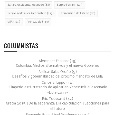
Sahara occidental ocupado
(88)
Sergio Ferrari
(145)
Sergio Rodríguez Gelfenstein
(227)
Terrorismo de Estado
(80)
USA
(145)
Venezuela
(143)
COLUMNISTAS
Alexander Escobar
(
19
)
Colombia: Medios alternativos y el nuevo Gobierno
Amílcar Salas Oroño
(
5
)
Desafíos y gobernabilidad del próximo mandato de Lula
Carlos E. Lippo
(
14
)
El imperio está tratando de aplicar en Venezuela el escenario
«Libia-2011»
Éric Toussaint
(
42
)
Grecia 2015 | De la esperanza a la capitulación | Lecciones para
el futuro
Fernando Buen Abad Domínguez
(
101
)