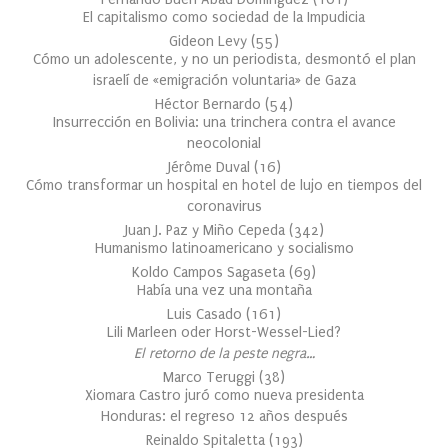
El capitalismo como sociedad de la Impudicia
Gideon Levy
(
55
)
Cómo un adolescente, y no un periodista, desmontó el plan
israelí de «emigración voluntaria» de Gaza
Héctor Bernardo
(
54
)
Insurrección en Bolivia: una trinchera contra el avance
neocolonial
Jérôme Duval
(
16
)
Cómo transformar un hospital en hotel de lujo en tiempos del
coronavirus
Juan J. Paz y Miño Cepeda
(
342
)
Humanismo latinoamericano y socialismo
Koldo Campos Sagaseta
(
69
)
Había una vez una montaña
Luis Casado
(
161
)
Lili Marleen oder Horst-Wessel-Lied?
El retorno de la peste negra…
Marco Teruggi
(
38
)
Xiomara Castro juró como nueva presidenta
Honduras: el regreso 12 años después
Reinaldo Spitaletta
(
193
)