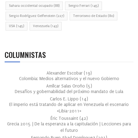
Sahara occidental ocupado
(88)
Sergio Ferrari
(145)
Sergio Rodríguez Gelfenstein
(227)
Terrorismo de Estado
(80)
USA
(145)
Venezuela
(143)
COLUMNISTAS
Alexander Escobar
(
19
)
Colombia: Medios alternativos y el nuevo Gobierno
Amílcar Salas Oroño
(
5
)
Desafíos y gobernabilidad del próximo mandato de Lula
Carlos E. Lippo
(
14
)
El imperio está tratando de aplicar en Venezuela el escenario
«Libia-2011»
Éric Toussaint
(
42
)
Grecia 2015 | De la esperanza a la capitulación | Lecciones para
el futuro
Fernando Buen Abad Domínguez
(
101
)