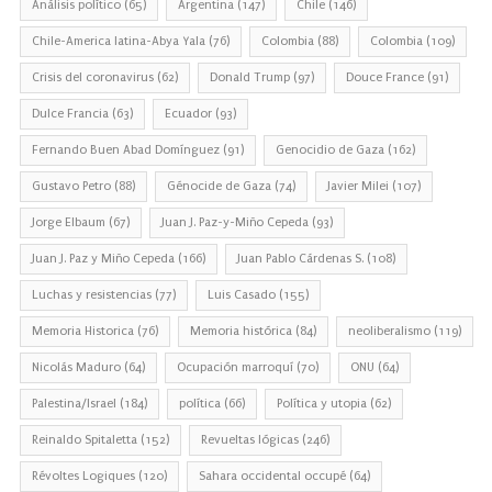
Análisis político
(65)
Argentina
(147)
Chile
(146)
Chile-America latina-Abya Yala
(76)
Colombia
(88)
Colombia
(109)
Crisis del coronavirus
(62)
Donald Trump
(97)
Douce France
(91)
Dulce Francia
(63)
Ecuador
(93)
Fernando Buen Abad Domínguez
(91)
Genocidio de Gaza
(162)
Gustavo Petro
(88)
Génocide de Gaza
(74)
Javier Milei
(107)
Jorge Elbaum
(67)
Juan J. Paz-y-Miño Cepeda
(93)
Juan J. Paz y Miño Cepeda
(166)
Juan Pablo Cárdenas S.
(108)
Luchas y resistencias
(77)
Luis Casado
(155)
Memoria Historica
(76)
Memoria histórica
(84)
neoliberalismo
(119)
Nicolás Maduro
(64)
Ocupación marroquí
(70)
ONU
(64)
Palestina/Israel
(184)
política
(66)
Política y utopia
(62)
Reinaldo Spitaletta
(152)
Revueltas lógicas
(246)
Révoltes Logiques
(120)
Sahara occidental occupé
(64)