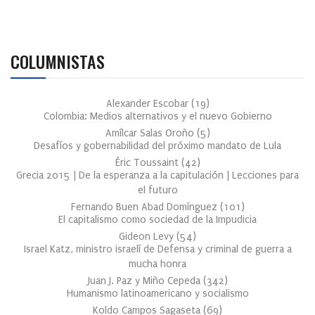
COLUMNISTAS
Alexander Escobar
(
19
)
Colombia: Medios alternativos y el nuevo Gobierno
Amílcar Salas Oroño
(
5
)
Desafíos y gobernabilidad del próximo mandato de Lula
Éric Toussaint
(
42
)
Grecia 2015 | De la esperanza a la capitulación | Lecciones para
el futuro
Fernando Buen Abad Domínguez
(
101
)
El capitalismo como sociedad de la Impudicia
Gideon Levy
(
54
)
Israel Katz, ministro israelí de Defensa y criminal de guerra a
mucha honra
Juan J. Paz y Miño Cepeda
(
342
)
Humanismo latinoamericano y socialismo
Koldo Campos Sagaseta
(
69
)