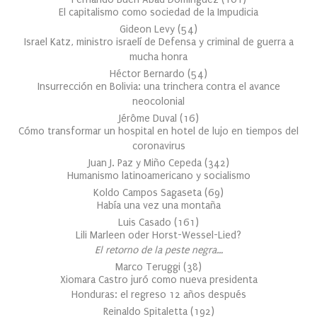
El capitalismo como sociedad de la Impudicia
Gideon Levy
(
54
)
Israel Katz, ministro israelí de Defensa y criminal de guerra a
mucha honra
Héctor Bernardo
(
54
)
Insurrección en Bolivia: una trinchera contra el avance
neocolonial
Jérôme Duval
(
16
)
Cómo transformar un hospital en hotel de lujo en tiempos del
coronavirus
Juan J. Paz y Miño Cepeda
(
342
)
Humanismo latinoamericano y socialismo
Koldo Campos Sagaseta
(
69
)
Había una vez una montaña
Luis Casado
(
161
)
Lili Marleen oder Horst-Wessel-Lied?
El retorno de la peste negra…
Marco Teruggi
(
38
)
Xiomara Castro juró como nueva presidenta
Honduras: el regreso 12 años después
Reinaldo Spitaletta
(
192
)