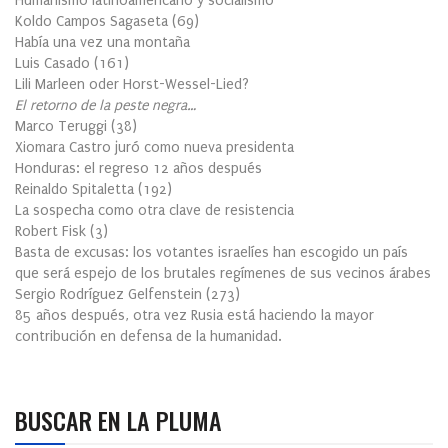
Humanismo latinoamericano y socialismo
Koldo Campos Sagaseta
(
69
)
Había una vez una montaña
Luis Casado
(
161
)
Lili Marleen oder Horst-Wessel-Lied?
El retorno de la peste negra…
Marco Teruggi
(
38
)
Xiomara Castro juró como nueva presidenta
Honduras: el regreso 12 años después
Reinaldo Spitaletta
(
192
)
La sospecha como otra clave de resistencia
Robert Fisk
(
3
)
Basta de excusas: los votantes israelíes han escogido un país
que será espejo de los brutales regímenes de sus vecinos árabes
Sergio Rodríguez Gelfenstein
(
273
)
85 años después, otra vez Rusia está haciendo la mayor
contribución en defensa de la humanidad.
BUSCAR EN LA PLUMA