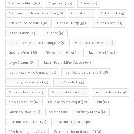
Análisis político
(65)
Argentina
(147)
Chile
(146)
Chile-America latina-Abya Yala
(76)
Colombia
(88)
Colombia
(109)
Crisis del coronavirus
(62)
Donald Trump
(97)
Douce France
(91)
Dulce Francia
(63)
Ecuador
(93)
Fernando Buen Abad Domínguez
(91)
Genocidio de Gaza
(162)
Gustavo Petro
(88)
Génocide de Gaza
(74)
Javier Milei
(107)
Jorge Elbaum
(67)
Juan J. Paz-y-Miño Cepeda
(93)
Juan J. Paz y Miño Cepeda
(166)
Juan Pablo Cárdenas S.
(108)
Luchas y resistencias
(77)
Luis Casado
(155)
Memoria Historica
(76)
Memoria histórica
(84)
neoliberalismo
(119)
Nicolás Maduro
(64)
Ocupación marroquí
(70)
ONU
(64)
Palestina/Israel
(184)
política
(66)
Política y utopia
(62)
Reinaldo Spitaletta
(152)
Revueltas lógicas
(246)
Révoltes Logiques
(120)
Sahara occidental occupé
(64)