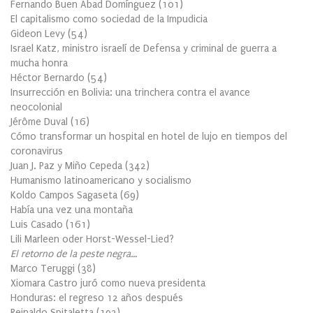
Fernando Buen Abad Domínguez
(
101
)
El capitalismo como sociedad de la Impudicia
Gideon Levy
(
54
)
Israel Katz, ministro israelí de Defensa y criminal de guerra a
mucha honra
Héctor Bernardo
(
54
)
Insurrección en Bolivia: una trinchera contra el avance
neocolonial
Jérôme Duval
(
16
)
Cómo transformar un hospital en hotel de lujo en tiempos del
coronavirus
Juan J. Paz y Miño Cepeda
(
342
)
Humanismo latinoamericano y socialismo
Koldo Campos Sagaseta
(
69
)
Había una vez una montaña
Luis Casado
(
161
)
Lili Marleen oder Horst-Wessel-Lied?
El retorno de la peste negra…
Marco Teruggi
(
38
)
Xiomara Castro juró como nueva presidenta
Honduras: el regreso 12 años después
Reinaldo Spitaletta
(
192
)