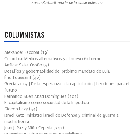
Aaron Bushnell, mártir de la causa palestina
COLUMNISTAS
Alexander Escobar
(
19
)
Colombia: Medios alternativos y el nuevo Gobierno
Amílcar Salas Oroño
(
5
)
Desafíos y gobernabilidad del próximo mandato de Lula
Éric Toussaint
(
42
)
Grecia 2015 | De la esperanza a la capitulación | Lecciones para el
futuro
Fernando Buen Abad Domínguez
(
101
)
El capitalismo como sociedad de la Impudicia
Gideon Levy
(
54
)
Israel Katz, ministro israelí de Defensa y criminal de guerra a
mucha honra
Juan J. Paz y Miño Cepeda
(
342
)