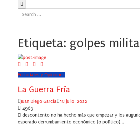
Etiqueta:
golpes milit
Editoriales y Opiniones
La Guerra Fría
Author
Posted
Juan Diego García
18 julio, 2022
on
4963
El descontento no ha hecho más que empezar y los augurio
esperado derrumbamiento económico (o político)...