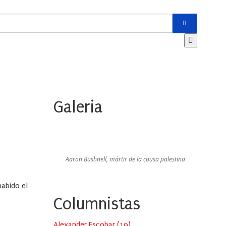
Galeria
Aaron Bushnell, mártir de la causa palestina
abido el
Columnistas
Alexander Escobar
(
19
)