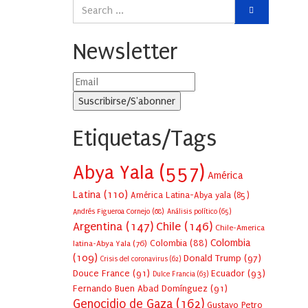
Newsletter
Etiquetas/Tags
Abya Yala
(557)
América
Latina
(110)
América Latina-Abya yala
(85)
Andrés Figueroa Cornejo
(68)
Análisis político
(65)
Argentina
(147)
Chile
(146)
Chile-America
Colombia
Colombia
(88)
latina-Abya Yala
(76)
(109)
Donald Trump
(97)
Crisis del coronavirus
(62)
Douce France
(91)
Ecuador
(93)
Dulce Francia
(63)
Fernando Buen Abad Domínguez
(91)
Genocidio de Gaza
(162)
Gustavo Petro