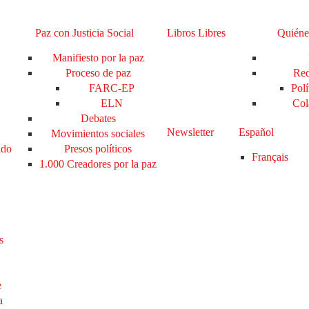
Paz con Justicia Social
Libros Libres
Quiéne
Manifiesto por la paz
Proceso de paz
Red
FARC-EP
Polí
ELN
Col
Debates
Newsletter
Español
Movimientos sociales
ado
Presos políticos
Français
1.000 Creadores por la paz
s
e
a