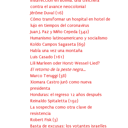
Insurrección en Bolivia: una trinchera
contra el avance neocolonial
Jérôme Duval
(
16
)
Cómo transformar un hospital en hotel de
lujo en tiempos del coronavirus
Juan J. Paz y Miño Cepeda
(
342
)
Humanismo latinoamericano y socialismo
Koldo Campos Sagaseta
(
69
)
Había una vez una montaña
Luis Casado
(
161
)
Lili Marleen oder Horst-Wessel-Lied?
El retorno de la peste negra…
Marco Teruggi
(
38
)
Xiomara Castro juró como nueva
presidenta
Honduras: el regreso 12 años después
Reinaldo Spitaletta
(
192
)
La sospecha como otra clave de
resistencia
Robert Fisk
(
3
)
Basta de excusas: los votantes israelíes