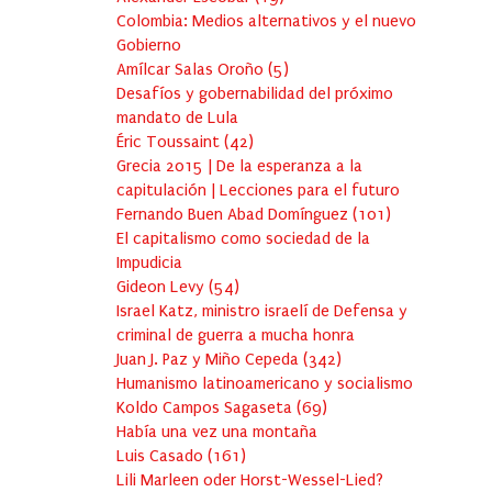
Colombia: Medios alternativos y el nuevo
Gobierno
Amílcar Salas Oroño
(
5
)
Desafíos y gobernabilidad del próximo
mandato de Lula
Éric Toussaint
(
42
)
Grecia 2015 | De la esperanza a la
capitulación | Lecciones para el futuro
Fernando Buen Abad Domínguez
(
101
)
El capitalismo como sociedad de la
Impudicia
Gideon Levy
(
54
)
Israel Katz, ministro israelí de Defensa y
criminal de guerra a mucha honra
Juan J. Paz y Miño Cepeda
(
342
)
Humanismo latinoamericano y socialismo
Koldo Campos Sagaseta
(
69
)
Había una vez una montaña
Luis Casado
(
161
)
Lili Marleen oder Horst-Wessel-Lied?