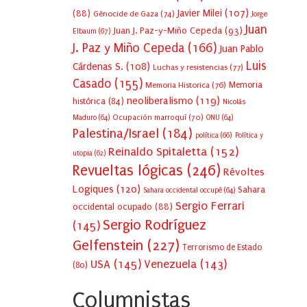
Javier Milei
(107)
(88)
Génocide de Gaza
(74)
Jorge
Juan
Juan J. Paz-y-Miño Cepeda
(93)
Elbaum
(67)
J. Paz y Miño Cepeda
(166)
Juan Pablo
Luis
Cárdenas S.
(108)
Luchas y resistencias
(77)
Casado
(155)
Memoria Historica
(76)
Memoria
neoliberalismo
(119)
histórica
(84)
Nicolás
Ocupación marroquí
(70)
Maduro
(64)
ONU
(64)
Palestina/Israel
(184)
política
(66)
Política y
Reinaldo Spitaletta
(152)
utopia
(62)
Revueltas lógicas
(246)
Révoltes
Logiques
(120)
Sahara
Sahara occidental occupé
(64)
Sergio Ferrari
occidental ocupado
(88)
Sergio Rodríguez
(145)
Gelfenstein
(227)
Terrorismo de Estado
USA
(145)
Venezuela
(143)
(80)
Columnistas