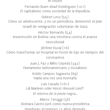
el futuro
Fernando Buen Abad Domínguez
(
101
)
El capitalismo como sociedad de la Impudicia
Gideon Levy
(
55
)
Cómo un adolescente, y no un periodista, desmontó el plan
israelí de «emigración voluntaria» de Gaza
Héctor Bernardo
(
54
)
Insurrección en Bolivia: una trinchera contra el avance
neocolonial
Jérôme Duval
(
16
)
Cómo transformar un hospital en hotel de lujo en tiempos del
coronavirus
Juan J. Paz y Miño Cepeda
(
342
)
Humanismo latinoamericano y socialismo
Koldo Campos Sagaseta
(
69
)
Había una vez una montaña
Luis Casado
(
161
)
Lili Marleen oder Horst-Wessel-Lied?
El retorno de la peste negra…
Marco Teruggi
(
38
)
Xiomara Castro juró como nueva presidenta
Honduras: el regreso 12 años después