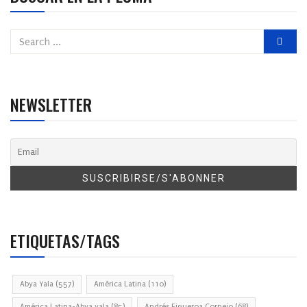
NEWSLETTER
ETIQUETAS/TAGS
Abya Yala
(557)
América Latina
(110)
América Latina-Abya yala
(85)
Andrés Figueroa Cornejo
(68)