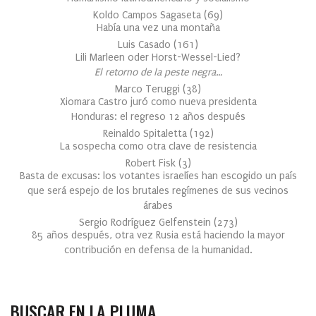
Koldo Campos Sagaseta
(
69
)
Había una vez una montaña
Luis Casado
(
161
)
Lili Marleen oder Horst-Wessel-Lied?
El retorno de la peste negra…
Marco Teruggi
(
38
)
Xiomara Castro juró como nueva presidenta
Honduras: el regreso 12 años después
Reinaldo Spitaletta
(
192
)
La sospecha como otra clave de resistencia
Robert Fisk
(
3
)
Basta de excusas: los votantes israelíes han escogido un país
que será espejo de los brutales regímenes de sus vecinos
árabes
Sergio Rodríguez Gelfenstein
(
273
)
85 años después, otra vez Rusia está haciendo la mayor
contribución en defensa de la humanidad.
BUSCAR EN LA PLUMA