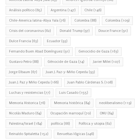
Análisis político
(65)
Argentina
(147)
Chile
(146)
Chile-America latina-Abya Yala
(76)
Colombia
(88)
Colombia
(109)
Crisis del coronavirus
(62)
Donald Trump
(97)
Douce France
(91)
Dulce Francia
(63)
Ecuador
(93)
Fernando Buen Abad Domínguez
(91)
Genocidio de Gaza
(163)
Gustavo Petro
(88)
Génocide de Gaza
(74)
Javier Milei
(107)
Jorge Elbaum
(67)
Juan J. Paz-y-Miño Cepeda
(93)
Juan J. Paz y Miño Cepeda
(166)
Juan Pablo Cárdenas S.
(108)
Luchas y resistencias
(77)
Luis Casado
(155)
Memoria Historica
(76)
Memoria histórica
(84)
neoliberalismo
(119)
Nicolás Maduro
(64)
Ocupación marroquí
(70)
ONU
(64)
Palestina/Israel
(184)
política
(66)
Política y utopia
(62)
Reinaldo Spitaletta
(152)
Revueltas lógicas
(246)