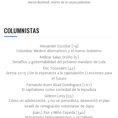
Aaron Bushnell, mártir de la causa palestina
COLUMNISTAS
Alexander Escobar
(
19
)
Colombia: Medios alternativos y el nuevo Gobierno
Amílcar Salas Oroño
(
5
)
Desafíos y gobernabilidad del próximo mandato de Lula
Éric Toussaint
(
42
)
Grecia 2015 | De la esperanza a la capitulación | Lecciones para
el futuro
Fernando Buen Abad Domínguez
(
101
)
El capitalismo como sociedad de la Impudicia
Gideon Levy
(
55
)
Cómo un adolescente, y no un periodista, desmontó el plan
israelí de «emigración voluntaria» de Gaza
Juan J. Paz y Miño Cepeda
(
342
)
Humanismo latinoamericano y socialismo