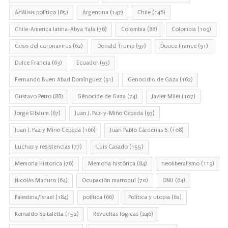
Análisis político
(65)
Argentina
(147)
Chile
(146)
Chile-America latina-Abya Yala
(76)
Colombia
(88)
Colombia
(109)
Crisis del coronavirus
(62)
Donald Trump
(97)
Douce France
(91)
Dulce Francia
(63)
Ecuador
(93)
Fernando Buen Abad Domínguez
(91)
Genocidio de Gaza
(162)
Gustavo Petro
(88)
Génocide de Gaza
(74)
Javier Milei
(107)
Jorge Elbaum
(67)
Juan J. Paz-y-Miño Cepeda
(93)
Juan J. Paz y Miño Cepeda
(166)
Juan Pablo Cárdenas S.
(108)
Luchas y resistencias
(77)
Luis Casado
(155)
Memoria Historica
(76)
Memoria histórica
(84)
neoliberalismo
(119)
Nicolás Maduro
(64)
Ocupación marroquí
(70)
ONU
(64)
Palestina/Israel
(184)
política
(66)
Política y utopia
(62)
Reinaldo Spitaletta
(152)
Revueltas lógicas
(246)