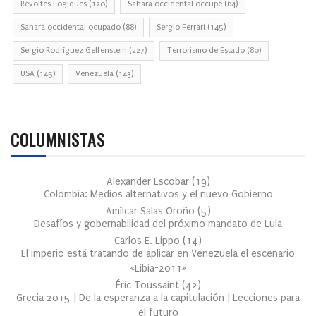
Révoltes Logiques
(120)
Sahara occidental occupé
(64)
Sahara occidental ocupado
(88)
Sergio Ferrari
(145)
Sergio Rodríguez Gelfenstein
(227)
Terrorismo de Estado
(80)
USA
(145)
Venezuela
(143)
COLUMNISTAS
Alexander Escobar
(
19
)
Colombia: Medios alternativos y el nuevo Gobierno
Amílcar Salas Oroño
(
5
)
Desafíos y gobernabilidad del próximo mandato de Lula
Carlos E. Lippo
(
14
)
El imperio está tratando de aplicar en Venezuela el escenario
«Libia-2011»
Éric Toussaint
(
42
)
Grecia 2015 | De la esperanza a la capitulación | Lecciones para
el futuro