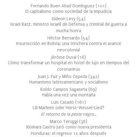
Fernando Buen Abad Domínguez
(
101
)
El capitalismo como sociedad de la Impudicia
Gideon Levy
(
54
)
Israel Katz, ministro israelí de Defensa y criminal de guerra a
mucha honra
Héctor Bernardo
(
54
)
Insurrección en Bolivia: una trinchera contra el avance
neocolonial
Jérôme Duval
(
16
)
Cómo transformar un hospital en hotel de lujo en tiempos del
coronavirus
Juan J. Paz y Miño Cepeda
(
342
)
Humanismo latinoamericano y socialismo
Koldo Campos Sagaseta
(
69
)
Había una vez una montaña
Luis Casado
(
161
)
Lili Marleen oder Horst-Wessel-Lied?
El retorno de la peste negra…
Marco Teruggi
(
38
)
Xiomara Castro juró como nueva presidenta
Honduras: el regreso 12 años después