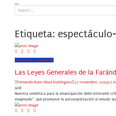
Etiqueta:
espectáculo-
Editoriales y Opiniones
Las Leyes Generales de la Farán
Author
Posted
Fernando Buen Abad Domínguez
27 noviembre, 2024
27 n
on
908
Nuestra semiótica para la emancipación debe intervenir c
enajenado”, que promueve la autoexplotación al emular las 