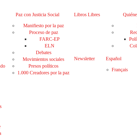
Paz con Justicia Social
Libros Libres
Quiéne
Manifiesto por la paz
Proceso de paz
Red
FARC-EP
Polí
ELN
Col
Debates
Newsletter
Español
Movimientos sociales
ado
Presos políticos
Français
1.000 Creadores por la paz
s
e
a