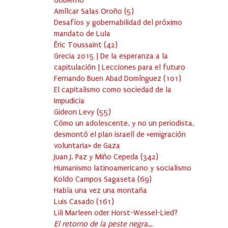
Gobierno
Amílcar Salas Oroño
(
5
)
Desafíos y gobernabilidad del próximo
mandato de Lula
Éric Toussaint
(
42
)
Grecia 2015 | De la esperanza a la
capitulación | Lecciones para el futuro
Fernando Buen Abad Domínguez
(
101
)
El capitalismo como sociedad de la
Impudicia
Gideon Levy
(
55
)
Cómo un adolescente, y no un periodista,
desmontó el plan israelí de «emigración
voluntaria» de Gaza
Juan J. Paz y Miño Cepeda
(
342
)
Humanismo latinoamericano y socialismo
Koldo Campos Sagaseta
(
69
)
Había una vez una montaña
Luis Casado
(
161
)
Lili Marleen oder Horst-Wessel-Lied?
El retorno de la peste negra…