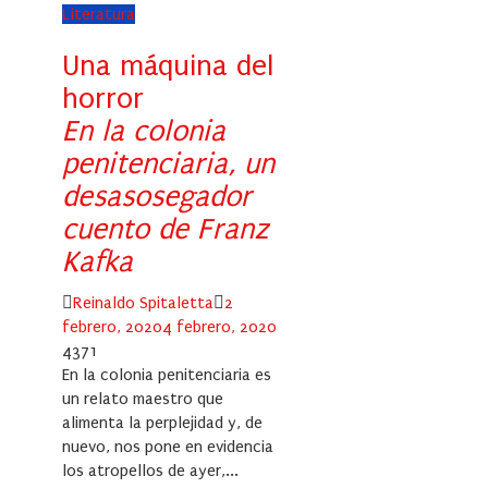
Literatura
Una máquina del
horror
En la colonia
penitenciaria, un
desasosegador
cuento de Franz
Kafka
Author
Posted
Reinaldo Spitaletta
2
on
febrero, 2020
4 febrero, 2020
4371
En la colonia penitenciaria es
un relato maestro que
alimenta la perplejidad y, de
nuevo, nos pone en evidencia
los atropellos de ayer,...