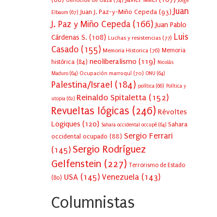
Génocide de Gaza
(74)
Jorge
Juan
Juan J. Paz-y-Miño Cepeda
(93)
Elbaum
(67)
J. Paz y Miño Cepeda
(166)
Juan Pablo
Luis
Cárdenas S.
(108)
Luchas y resistencias
(77)
Casado
(155)
Memoria Historica
(76)
Memoria
neoliberalismo
(119)
histórica
(84)
Nicolás
Ocupación marroquí
(70)
Maduro
(64)
ONU
(64)
Palestina/Israel
(184)
política
(66)
Política y
Reinaldo Spitaletta
(152)
utopia
(62)
Revueltas lógicas
(246)
Révoltes
Logiques
(120)
Sahara
Sahara occidental occupé
(64)
Sergio Ferrari
occidental ocupado
(88)
Sergio Rodríguez
(145)
Gelfenstein
(227)
Terrorismo de Estado
USA
(145)
Venezuela
(143)
(80)
Columnistas