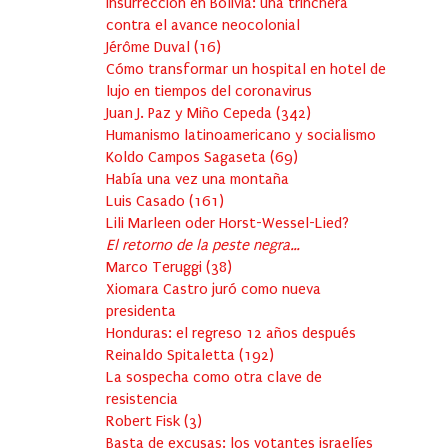
Insurrección en Bolivia: una trinchera
contra el avance neocolonial
Jérôme Duval
(
16
)
Cómo transformar un hospital en hotel de
lujo en tiempos del coronavirus
Juan J. Paz y Miño Cepeda
(
342
)
Humanismo latinoamericano y socialismo
Koldo Campos Sagaseta
(
69
)
Había una vez una montaña
Luis Casado
(
161
)
Lili Marleen oder Horst-Wessel-Lied?
El retorno de la peste negra…
Marco Teruggi
(
38
)
Xiomara Castro juró como nueva
presidenta
Honduras: el regreso 12 años después
Reinaldo Spitaletta
(
192
)
La sospecha como otra clave de
resistencia
Robert Fisk
(
3
)
Basta de excusas: los votantes israelíes