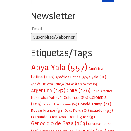
Newsletter
Etiquetas/Tags
Abya Yala
(557)
América
Latina
(110)
América Latina-Abya yala
(85)
Andrés Figueroa Cornejo
(68)
Análisis político
(65)
Argentina
(147)
Chile
(146)
Chile-America
Colombia
Colombia
(88)
latina-Abya Yala
(76)
(109)
Donald Trump
(97)
Crisis del coronavirus
(62)
Douce France
(91)
Ecuador
(93)
Dulce Francia
(63)
Fernando Buen Abad Domínguez
(91)
Genocidio de Gaza
(163)
Gustavo Petro
Javier Milei
(107)
(88)