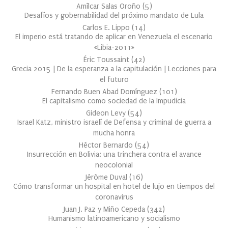
Amílcar Salas Oroño
(
5
)
Desafíos y gobernabilidad del próximo mandato de Lula
Carlos E. Lippo
(
14
)
El imperio está tratando de aplicar en Venezuela el escenario
«Libia-2011»
Éric Toussaint
(
42
)
Grecia 2015 | De la esperanza a la capitulación | Lecciones para
el futuro
Fernando Buen Abad Domínguez
(
101
)
El capitalismo como sociedad de la Impudicia
Gideon Levy
(
54
)
Israel Katz, ministro israelí de Defensa y criminal de guerra a
mucha honra
Héctor Bernardo
(
54
)
Insurrección en Bolivia: una trinchera contra el avance
neocolonial
Jérôme Duval
(
16
)
Cómo transformar un hospital en hotel de lujo en tiempos del
coronavirus
Juan J. Paz y Miño Cepeda
(
342
)
Humanismo latinoamericano y socialismo