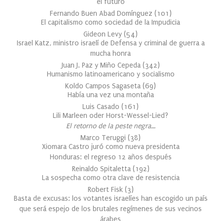
el futuro
Fernando Buen Abad Domínguez
(
101
)
El capitalismo como sociedad de la Impudicia
Gideon Levy
(
54
)
Israel Katz, ministro israelí de Defensa y criminal de guerra a
mucha honra
Juan J. Paz y Miño Cepeda
(
342
)
Humanismo latinoamericano y socialismo
Koldo Campos Sagaseta
(
69
)
Había una vez una montaña
Luis Casado
(
161
)
Lili Marleen oder Horst-Wessel-Lied?
El retorno de la peste negra…
Marco Teruggi
(
38
)
Xiomara Castro juró como nueva presidenta
Honduras: el regreso 12 años después
Reinaldo Spitaletta
(
192
)
La sospecha como otra clave de resistencia
Robert Fisk
(
3
)
Basta de excusas: los votantes israelíes han escogido un país
que será espejo de los brutales regímenes de sus vecinos
árabes