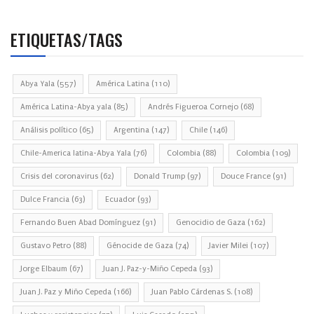
ETIQUETAS/TAGS
Abya Yala
(557)
América Latina
(110)
América Latina-Abya yala
(85)
Andrés Figueroa Cornejo
(68)
Análisis político
(65)
Argentina
(147)
Chile
(146)
Chile-America latina-Abya Yala
(76)
Colombia
(88)
Colombia
(109)
Crisis del coronavirus
(62)
Donald Trump
(97)
Douce France
(91)
Dulce Francia
(63)
Ecuador
(93)
Fernando Buen Abad Domínguez
(91)
Genocidio de Gaza
(162)
Gustavo Petro
(88)
Génocide de Gaza
(74)
Javier Milei
(107)
Jorge Elbaum
(67)
Juan J. Paz-y-Miño Cepeda
(93)
Juan J. Paz y Miño Cepeda
(166)
Juan Pablo Cárdenas S.
(108)