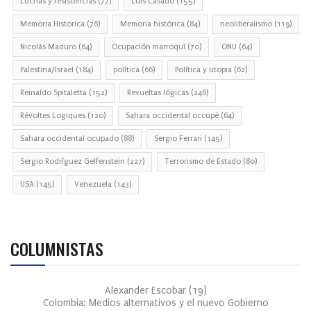
Luchas y resistencias
(77)
Luis Casado
(155)
Memoria Historica
(76)
Memoria histórica
(84)
neoliberalismo
(119)
Nicolás Maduro
(64)
Ocupación marroquí
(70)
ONU
(64)
Palestina/Israel
(184)
política
(66)
Política y utopia
(62)
Reinaldo Spitaletta
(152)
Revueltas lógicas
(246)
Révoltes Logiques
(120)
Sahara occidental occupé
(64)
Sahara occidental ocupado
(88)
Sergio Ferrari
(145)
Sergio Rodríguez Gelfenstein
(227)
Terrorismo de Estado
(80)
USA
(145)
Venezuela
(143)
COLUMNISTAS
Alexander Escobar
(
19
)
Colombia: Medios alternativos y el nuevo Gobierno