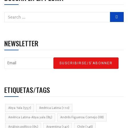
NEWSLETTER
ETIQUETAS/TAGS
Abya Yala
(557)
América Latina
(110)
América Latina-Abya yala
(85)
Andrés Figueroa Cornejo
(68)
Análisis político
(65)
Argentina
(147)
Chile
(146)