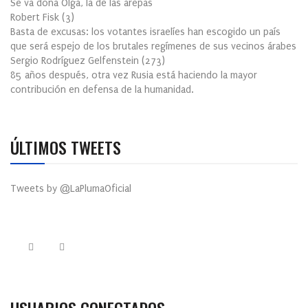
Se va doña Olga, la de las arepas
Robert Fisk
(
3
)
Basta de excusas: los votantes israelíes han escogido un país
que será espejo de los brutales regímenes de sus vecinos árabes
Sergio Rodríguez Gelfenstein
(
273
)
85 años después, otra vez Rusia está haciendo la mayor
contribución en defensa de la humanidad.
ÚLTIMOS TWEETS
Tweets by @LaPlumaOficial
USUARIOS CONECTADOS