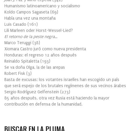
Humanismo latinoamericano y socialismo
Koldo Campos Sagaseta
(
69
)
Había una vez una montaña
Luis Casado
(
161
)
Lili Marleen oder Horst-Wessel-Lied?
El retorno de la peste negra…
Marco Teruggi
(
38
)
Xiomara Castro juró como nueva presidenta
Honduras: el regreso 12 años después
Reinaldo Spitaletta
(
193
)
Se va doña Olga, la de las arepas
Robert Fisk
(
3
)
Basta de excusas: los votantes israelíes han escogido un país
que será espejo de los brutales regímenes de sus vecinos árabes
Sergio Rodríguez Gelfenstein
(
273
)
85 años después, otra vez Rusia está haciendo la mayor
contribución en defensa de la humanidad.
BUSCAR EN LA PLUMA