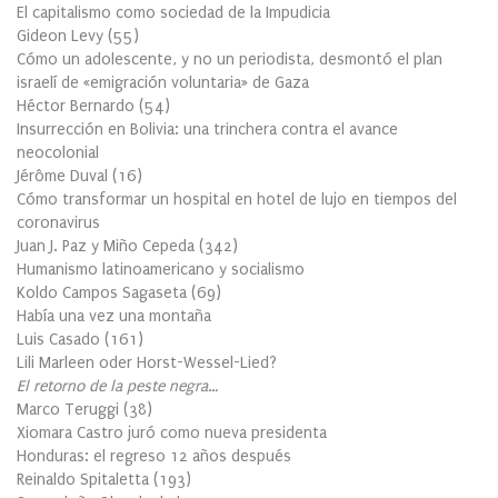
El capitalismo como sociedad de la Impudicia
Gideon Levy
(
55
)
Cómo un adolescente, y no un periodista, desmontó el plan
israelí de «emigración voluntaria» de Gaza
Héctor Bernardo
(
54
)
Insurrección en Bolivia: una trinchera contra el avance
neocolonial
Jérôme Duval
(
16
)
Cómo transformar un hospital en hotel de lujo en tiempos del
coronavirus
Juan J. Paz y Miño Cepeda
(
342
)
Humanismo latinoamericano y socialismo
Koldo Campos Sagaseta
(
69
)
Había una vez una montaña
Luis Casado
(
161
)
Lili Marleen oder Horst-Wessel-Lied?
El retorno de la peste negra…
Marco Teruggi
(
38
)
Xiomara Castro juró como nueva presidenta
Honduras: el regreso 12 años después
Reinaldo Spitaletta
(
193
)