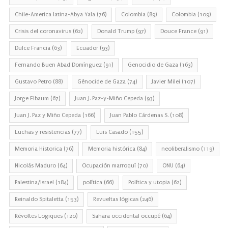
Chile-America latina-Abya Yala
(76)
Colombia
(89)
Colombia
(109)
Crisis del coronavirus
(62)
Donald Trump
(97)
Douce France
(91)
Dulce Francia
(63)
Ecuador
(93)
Fernando Buen Abad Domínguez
(91)
Genocidio de Gaza
(163)
Gustavo Petro
(88)
Génocide de Gaza
(74)
Javier Milei
(107)
Jorge Elbaum
(67)
Juan J. Paz-y-Miño Cepeda
(93)
Juan J. Paz y Miño Cepeda
(166)
Juan Pablo Cárdenas S.
(108)
Luchas y resistencias
(77)
Luis Casado
(155)
Memoria Historica
(76)
Memoria histórica
(84)
neoliberalismo
(119)
Nicolás Maduro
(64)
Ocupación marroquí
(70)
ONU
(64)
Palestina/Israel
(184)
política
(66)
Política y utopia
(62)
Reinaldo Spitaletta
(153)
Revueltas lógicas
(246)
Révoltes Logiques
(120)
Sahara occidental occupé
(64)