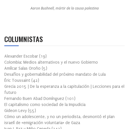
Aaron Bushnell, mártir de la causa palestina
COLUMNISTAS
Alexander Escobar
(
19
)
Colombia: Medios alternativos y el nuevo Gobierno
Amílcar Salas Oroño
(
5
)
Desafíos y gobernabilidad del próximo mandato de Lula
Éric Toussaint
(
42
)
Grecia 2015 | De la esperanza a la capitulación | Lecciones para el
futuro
Fernando Buen Abad Domínguez
(
101
)
El capitalismo como sociedad de la Impudicia
Gideon Levy
(
55
)
Cómo un adolescente, y no un periodista, desmontó el plan
israelí de «emigración voluntaria» de Gaza
Juan J. Paz y Miño Cepeda
(
342
)