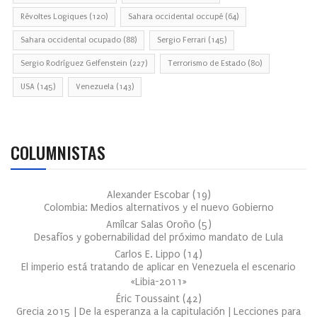
Révoltes Logiques
(120)
Sahara occidental occupé
(64)
Sahara occidental ocupado
(88)
Sergio Ferrari
(145)
Sergio Rodríguez Gelfenstein
(227)
Terrorismo de Estado
(80)
USA
(145)
Venezuela
(143)
COLUMNISTAS
Alexander Escobar
(
19
)
Colombia: Medios alternativos y el nuevo Gobierno
Amílcar Salas Oroño
(
5
)
Desafíos y gobernabilidad del próximo mandato de Lula
Carlos E. Lippo
(
14
)
El imperio está tratando de aplicar en Venezuela el escenario
«Libia-2011»
Éric Toussaint
(
42
)
Grecia 2015 | De la esperanza a la capitulación | Lecciones para