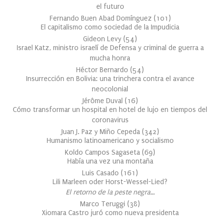
el futuro
Fernando Buen Abad Domínguez
(
101
)
El capitalismo como sociedad de la Impudicia
Gideon Levy
(
54
)
Israel Katz, ministro israelí de Defensa y criminal de guerra a
mucha honra
Héctor Bernardo
(
54
)
Insurrección en Bolivia: una trinchera contra el avance
neocolonial
Jérôme Duval
(
16
)
Cómo transformar un hospital en hotel de lujo en tiempos del
coronavirus
Juan J. Paz y Miño Cepeda
(
342
)
Humanismo latinoamericano y socialismo
Koldo Campos Sagaseta
(
69
)
Había una vez una montaña
Luis Casado
(
161
)
Lili Marleen oder Horst-Wessel-Lied?
El retorno de la peste negra…
Marco Teruggi
(
38
)
Xiomara Castro juró como nueva presidenta