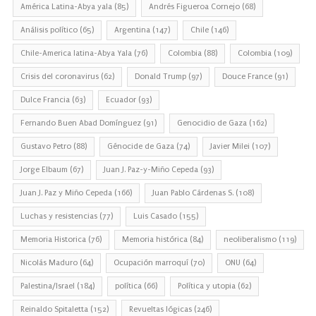
América Latina-Abya yala
(85)
Andrés Figueroa Cornejo
(68)
Análisis político
(65)
Argentina
(147)
Chile
(146)
Chile-America latina-Abya Yala
(76)
Colombia
(88)
Colombia
(109)
Crisis del coronavirus
(62)
Donald Trump
(97)
Douce France
(91)
Dulce Francia
(63)
Ecuador
(93)
Fernando Buen Abad Domínguez
(91)
Genocidio de Gaza
(162)
Gustavo Petro
(88)
Génocide de Gaza
(74)
Javier Milei
(107)
Jorge Elbaum
(67)
Juan J. Paz-y-Miño Cepeda
(93)
Juan J. Paz y Miño Cepeda
(166)
Juan Pablo Cárdenas S.
(108)
Luchas y resistencias
(77)
Luis Casado
(155)
Memoria Historica
(76)
Memoria histórica
(84)
neoliberalismo
(119)
Nicolás Maduro
(64)
Ocupación marroquí
(70)
ONU
(64)
Palestina/Israel
(184)
política
(66)
Política y utopia
(62)
Reinaldo Spitaletta
(152)
Revueltas lógicas
(246)