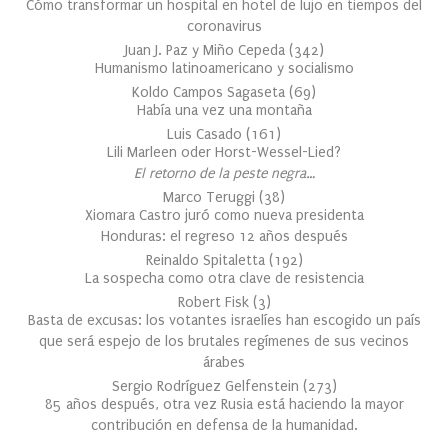
Cómo transformar un hospital en hotel de lujo en tiempos del
coronavirus
Juan J. Paz y Miño Cepeda
(
342
)
Humanismo latinoamericano y socialismo
Koldo Campos Sagaseta
(
69
)
Había una vez una montaña
Luis Casado
(
161
)
Lili Marleen oder Horst-Wessel-Lied?
El retorno de la peste negra…
Marco Teruggi
(
38
)
Xiomara Castro juró como nueva presidenta
Honduras: el regreso 12 años después
Reinaldo Spitaletta
(
192
)
La sospecha como otra clave de resistencia
Robert Fisk
(
3
)
Basta de excusas: los votantes israelíes han escogido un país
que será espejo de los brutales regímenes de sus vecinos
árabes
Sergio Rodríguez Gelfenstein
(
273
)
85 años después, otra vez Rusia está haciendo la mayor
contribución en defensa de la humanidad.