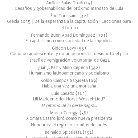
Amílcar Salas Oroño
(
5
)
Desafíos y gobernabilidad del próximo mandato de Lula
Éric Toussaint
(
42
)
Grecia 2015 | De la esperanza a la capitulación | Lecciones para
el futuro
Fernando Buen Abad Domínguez
(
101
)
El capitalismo como sociedad de la Impudicia
Gideon Levy
(
55
)
Cómo un adolescente, y no un periodista, desmontó el plan
israelí de «emigración voluntaria» de Gaza
Juan J. Paz y Miño Cepeda
(
342
)
Humanismo latinoamericano y socialismo
Koldo Campos Sagaseta
(
69
)
Había una vez una montaña
Luis Casado
(
161
)
Lili Marleen oder Horst-Wessel-Lied?
El retorno de la peste negra…
Marco Teruggi
(
38
)
Xiomara Castro juró como nueva presidenta
Honduras: el regreso 12 años después
Reinaldo Spitaletta
(
192
)
La sospecha como otra clave de resistencia