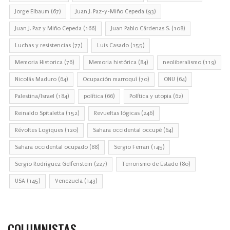
Jorge Elbaum
(67)
Juan J. Paz-y-Miño Cepeda
(93)
Juan J. Paz y Miño Cepeda
(166)
Juan Pablo Cárdenas S.
(108)
Luchas y resistencias
(77)
Luis Casado
(155)
Memoria Historica
(76)
Memoria histórica
(84)
neoliberalismo
(119)
Nicolás Maduro
(64)
Ocupación marroquí
(70)
ONU
(64)
Palestina/Israel
(184)
política
(66)
Política y utopia
(62)
Reinaldo Spitaletta
(152)
Revueltas lógicas
(246)
Révoltes Logiques
(120)
Sahara occidental occupé
(64)
Sahara occidental ocupado
(88)
Sergio Ferrari
(145)
Sergio Rodríguez Gelfenstein
(227)
Terrorismo de Estado
(80)
USA
(145)
Venezuela
(143)
COLUMNISTAS