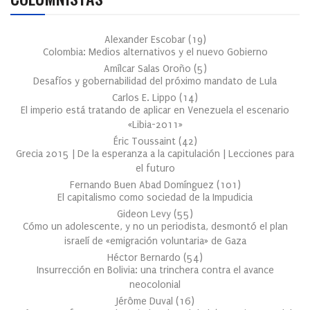
Alexander Escobar
(
19
)
Colombia: Medios alternativos y el nuevo Gobierno
Amílcar Salas Oroño
(
5
)
Desafíos y gobernabilidad del próximo mandato de Lula
Carlos E. Lippo
(
14
)
El imperio está tratando de aplicar en Venezuela el escenario
«Libia-2011»
Éric Toussaint
(
42
)
Grecia 2015 | De la esperanza a la capitulación | Lecciones para
el futuro
Fernando Buen Abad Domínguez
(
101
)
El capitalismo como sociedad de la Impudicia
Gideon Levy
(
55
)
Cómo un adolescente, y no un periodista, desmontó el plan
israelí de «emigración voluntaria» de Gaza
Héctor Bernardo
(
54
)
Insurrección en Bolivia: una trinchera contra el avance
neocolonial
Jérôme Duval
(
16
)