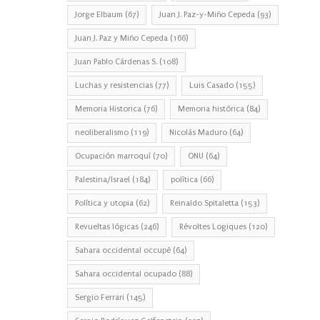
Jorge Elbaum
(67)
Juan J. Paz-y-Miño Cepeda
(93)
Juan J. Paz y Miño Cepeda
(166)
Juan Pablo Cárdenas S.
(108)
Luchas y resistencias
(77)
Luis Casado
(155)
Memoria Historica
(76)
Memoria histórica
(84)
neoliberalismo
(119)
Nicolás Maduro
(64)
Ocupación marroquí
(70)
ONU
(64)
Palestina/Israel
(184)
política
(66)
Política y utopia
(62)
Reinaldo Spitaletta
(153)
Revueltas lógicas
(246)
Révoltes Logiques
(120)
Sahara occidental occupé
(64)
Sahara occidental ocupado
(88)
Sergio Ferrari
(145)