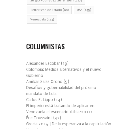
Sergio Rodríguez Gelfenstein
(227)
Terrorismo de Estado
(80)
USA
(145)
Venezuela
(143)
COLUMNISTAS
Alexander Escobar
(
19
)
Colombia: Medios alternativos y el nuevo
Gobierno
Amílcar Salas Oroño
(
5
)
Desafíos y gobernabilidad del próximo
mandato de Lula
Carlos E. Lippo
(
14
)
El imperio está tratando de aplicar en
Venezuela el escenario «Libia-2011»
Éric Toussaint
(
42
)
Grecia 2015 | De la esperanza a la capitulación