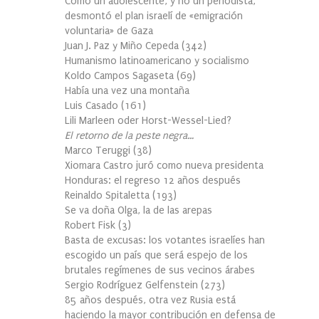
Cómo un adolescente, y no un periodista,
desmontó el plan israelí de «emigración
voluntaria» de Gaza
Juan J. Paz y Miño Cepeda
(
342
)
Humanismo latinoamericano y socialismo
Koldo Campos Sagaseta
(
69
)
Había una vez una montaña
Luis Casado
(
161
)
Lili Marleen oder Horst-Wessel-Lied?
El retorno de la peste negra…
Marco Teruggi
(
38
)
Xiomara Castro juró como nueva presidenta
Honduras: el regreso 12 años después
Reinaldo Spitaletta
(
193
)
Se va doña Olga, la de las arepas
Robert Fisk
(
3
)
Basta de excusas: los votantes israelíes han
escogido un país que será espejo de los
brutales regímenes de sus vecinos árabes
Sergio Rodríguez Gelfenstein
(
273
)
85 años después, otra vez Rusia está
haciendo la mayor contribución en defensa de