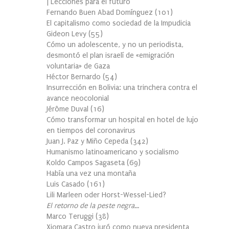
| Lecciones para el futuro
Fernando Buen Abad Domínguez
(
101
)
El capitalismo como sociedad de la Impudicia
Gideon Levy
(
55
)
Cómo un adolescente, y no un periodista,
desmontó el plan israelí de «emigración
voluntaria» de Gaza
Héctor Bernardo
(
54
)
Insurrección en Bolivia: una trinchera contra el
avance neocolonial
Jérôme Duval
(
16
)
Cómo transformar un hospital en hotel de lujo
en tiempos del coronavirus
Juan J. Paz y Miño Cepeda
(
342
)
Humanismo latinoamericano y socialismo
Koldo Campos Sagaseta
(
69
)
Había una vez una montaña
Luis Casado
(
161
)
Lili Marleen oder Horst-Wessel-Lied?
El retorno de la peste negra…
Marco Teruggi
(
38
)
Xiomara Castro juró como nueva presidenta