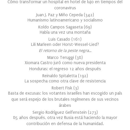
Cómo transformar un hospital en hotel de lujo en tiempos del
coronavirus
Juan J. Paz y Miño Cepeda
(
342
)
Humanismo latinoamericano y socialismo
Koldo Campos Sagaseta
(
69
)
Había una vez una montaña
Luis Casado
(
161
)
Lili Marleen oder Horst-Wessel-Lied?
El retorno de la peste negra…
Marco Teruggi
(
38
)
Xiomara Castro juró como nueva presidenta
Honduras: el regreso 12 años después
Reinaldo Spitaletta
(
192
)
La sospecha como otra clave de resistencia
Robert Fisk
(
3
)
Basta de excusas: los votantes israelíes han escogido un país
que será espejo de los brutales regímenes de sus vecinos
árabes
Sergio Rodríguez Gelfenstein
(
273
)
85 años después, otra vez Rusia está haciendo la mayor
contribución en defensa de la humanidad.