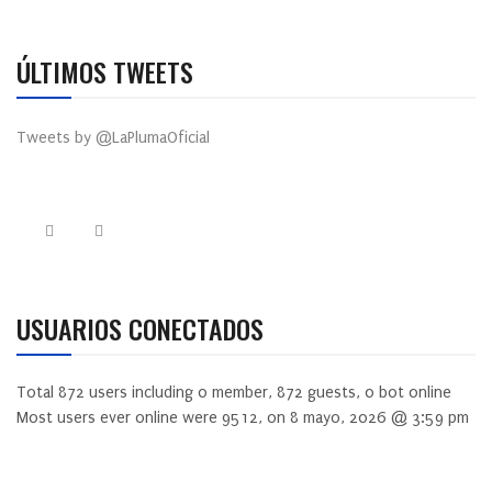
ÚLTIMOS TWEETS
Tweets by @LaPlumaOficial
USUARIOS CONECTADOS
Total
872
users including
0
member,
872
guests,
0
bot online
Most users ever online were
9512
, on 8 mayo, 2026 @ 3:59 pm