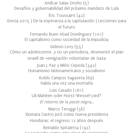
Amílcar Salas Oroño
(
5
)
Desafíos y gobernabilidad del próximo mandato de Lula
Éric Toussaint
(
42
)
Grecia 2015 | De la esperanza a la capitulación | Lecciones para
el futuro
Fernando Buen Abad Domínguez
(
101
)
El capitalismo como sociedad de la Impudicia
Gideon Levy
(
55
)
Cómo un adolescente, y no un periodista, desmontó el plan
israelí de «emigración voluntaria» de Gaza
Juan J. Paz y Miño Cepeda
(
342
)
Humanismo latinoamericano y socialismo
Koldo Campos Sagaseta
(
69
)
Había una vez una montaña
Luis Casado
(
161
)
Lili Marleen oder Horst-Wessel-Lied?
El retorno de la peste negra…
Marco Teruggi
(
38
)
Xiomara Castro juró como nueva presidenta
Honduras: el regreso 12 años después
Reinaldo Spitaletta
(
192
)