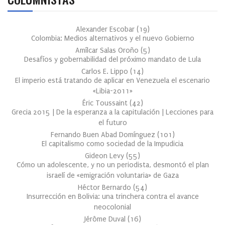
Alexander Escobar
(
19
)
Colombia: Medios alternativos y el nuevo Gobierno
Amílcar Salas Oroño
(
5
)
Desafíos y gobernabilidad del próximo mandato de Lula
Carlos E. Lippo
(
14
)
El imperio está tratando de aplicar en Venezuela el escenario
«Libia-2011»
Éric Toussaint
(
42
)
Grecia 2015 | De la esperanza a la capitulación | Lecciones para
el futuro
Fernando Buen Abad Domínguez
(
101
)
El capitalismo como sociedad de la Impudicia
Gideon Levy
(
55
)
Cómo un adolescente, y no un periodista, desmontó el plan
israelí de «emigración voluntaria» de Gaza
Héctor Bernardo
(
54
)
Insurrección en Bolivia: una trinchera contra el avance
neocolonial
Jérôme Duval
(
16
)