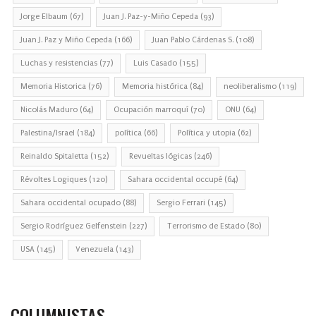
Jorge Elbaum
(67)
Juan J. Paz-y-Miño Cepeda
(93)
Juan J. Paz y Miño Cepeda
(166)
Juan Pablo Cárdenas S.
(108)
Luchas y resistencias
(77)
Luis Casado
(155)
Memoria Historica
(76)
Memoria histórica
(84)
neoliberalismo
(119)
Nicolás Maduro
(64)
Ocupación marroquí
(70)
ONU
(64)
Palestina/Israel
(184)
política
(66)
Política y utopia
(62)
Reinaldo Spitaletta
(152)
Revueltas lógicas
(246)
Révoltes Logiques
(120)
Sahara occidental occupé
(64)
Sahara occidental ocupado
(88)
Sergio Ferrari
(145)
Sergio Rodríguez Gelfenstein
(227)
Terrorismo de Estado
(80)
USA
(145)
Venezuela
(143)
COLUMNISTAS