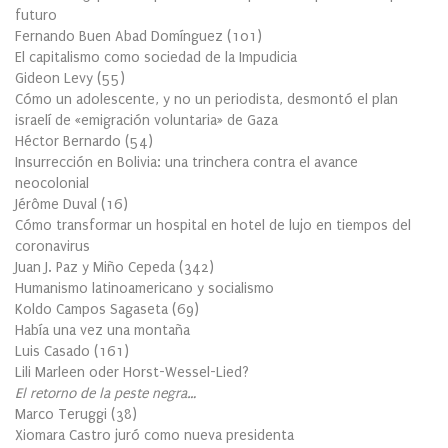
futuro
Fernando Buen Abad Domínguez
(
101
)
El capitalismo como sociedad de la Impudicia
Gideon Levy
(
55
)
Cómo un adolescente, y no un periodista, desmontó el plan
israelí de «emigración voluntaria» de Gaza
Héctor Bernardo
(
54
)
Insurrección en Bolivia: una trinchera contra el avance
neocolonial
Jérôme Duval
(
16
)
Cómo transformar un hospital en hotel de lujo en tiempos del
coronavirus
Juan J. Paz y Miño Cepeda
(
342
)
Humanismo latinoamericano y socialismo
Koldo Campos Sagaseta
(
69
)
Había una vez una montaña
Luis Casado
(
161
)
Lili Marleen oder Horst-Wessel-Lied?
El retorno de la peste negra…
Marco Teruggi
(
38
)
Xiomara Castro juró como nueva presidenta