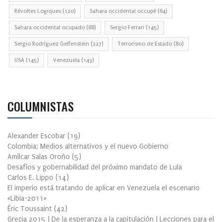
Révoltes Logiques
(120)
Sahara occidental occupé
(64)
Sahara occidental ocupado
(88)
Sergio Ferrari
(145)
Sergio Rodríguez Gelfenstein
(227)
Terrorismo de Estado
(80)
USA
(145)
Venezuela
(143)
COLUMNISTAS
Alexander Escobar
(
19
)
Colombia: Medios alternativos y el nuevo Gobierno
Amílcar Salas Oroño
(
5
)
Desafíos y gobernabilidad del próximo mandato de Lula
Carlos E. Lippo
(
14
)
El imperio está tratando de aplicar en Venezuela el escenario
«Libia-2011»
Éric Toussaint
(
42
)
Grecia 2015 | De la esperanza a la capitulación | Lecciones para el