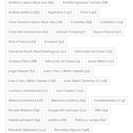
América Latina-Abya yala
(85)
Andrés Figueroa Cornejo
(68)
Análisis político
(65)
Argentina
(147)
Chile
(146)
Chile-America latina-Abya Yala
(76)
Colombia
(89)
Colombia
(109)
Crisis del coronavirus
(62)
Donald Trump
(97)
Douce France
(91)
Dulce Francia
(63)
Ecuador
(93)
Fernando Buen Abad Domínguez
(91)
Genocidio de Gaza
(163)
Gustavo Petro
(88)
Génocide de Gaza
(74)
Javier Milei
(107)
Jorge Elbaum
(67)
Juan J. Paz-y-Miño Cepeda
(93)
Juan J. Paz y Miño Cepeda
(166)
Juan Pablo Cárdenas S.
(108)
Luchas y resistencias
(77)
Luis Casado
(155)
Memoria Historica
(76)
Memoria histórica
(84)
neoliberalismo
(119)
Nicolás Maduro
(64)
Ocupación marroquí
(70)
ONU
(64)
Palestina/Israel
(184)
política
(66)
Política y utopia
(62)
Reinaldo Spitaletta
(153)
Revueltas lógicas
(246)