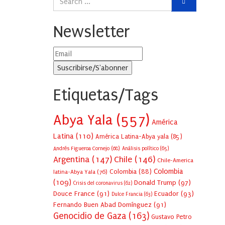
Newsletter
Etiquetas/Tags
Abya Yala
(557)
América
Latina
(110)
América Latina-Abya yala
(85)
Andrés Figueroa Cornejo
(68)
Análisis político
(65)
Argentina
(147)
Chile
(146)
Chile-America
Colombia
Colombia
(88)
latina-Abya Yala
(76)
(109)
Donald Trump
(97)
Crisis del coronavirus
(62)
Douce France
(91)
Ecuador
(93)
Dulce Francia
(63)
Fernando Buen Abad Domínguez
(91)
Genocidio de Gaza
(163)
Gustavo Petro