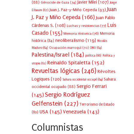
Javier Milei
(107)
(88)
Génocide de Gaza
(74)
Jorge
Juan
Juan J. Paz-y-Miño Cepeda
(93)
Elbaum
(67)
J. Paz y Miño Cepeda
(166)
Juan Pablo
Luis
Cárdenas S.
(108)
Luchas y resistencias
(77)
Casado
(155)
Memoria Historica
(76)
Memoria
neoliberalismo
(119)
histórica
(84)
Nicolás
Ocupación marroquí
(70)
Maduro
(64)
ONU
(64)
Palestina/Israel
(184)
política
(66)
Política y
Reinaldo Spitaletta
(152)
utopia
(62)
Revueltas lógicas
(246)
Révoltes
Logiques
(120)
Sahara
Sahara occidental occupé
(64)
Sergio Ferrari
occidental ocupado
(88)
Sergio Rodríguez
(145)
Gelfenstein
(227)
Terrorismo de Estado
USA
(145)
Venezuela
(143)
(80)
Columnistas