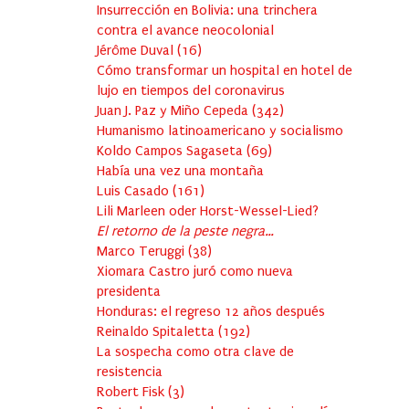
Insurrección en Bolivia: una trinchera
contra el avance neocolonial
Jérôme Duval
(
16
)
Cómo transformar un hospital en hotel de
lujo en tiempos del coronavirus
Juan J. Paz y Miño Cepeda
(
342
)
Humanismo latinoamericano y socialismo
Koldo Campos Sagaseta
(
69
)
Había una vez una montaña
Luis Casado
(
161
)
Lili Marleen oder Horst-Wessel-Lied?
El retorno de la peste negra…
Marco Teruggi
(
38
)
Xiomara Castro juró como nueva
presidenta
Honduras: el regreso 12 años después
Reinaldo Spitaletta
(
192
)
La sospecha como otra clave de
resistencia
Robert Fisk
(
3
)