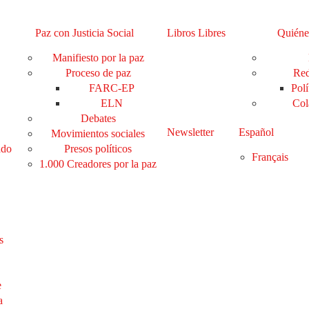
Paz con Justicia Social
Libros Libres
Quiéne
Manifiesto por la paz
Proceso de paz
Red
FARC-EP
Polí
ELN
Col
Debates
Newsletter
Español
Movimientos sociales
ado
Presos políticos
Français
1.000 Creadores por la paz
s
e
a