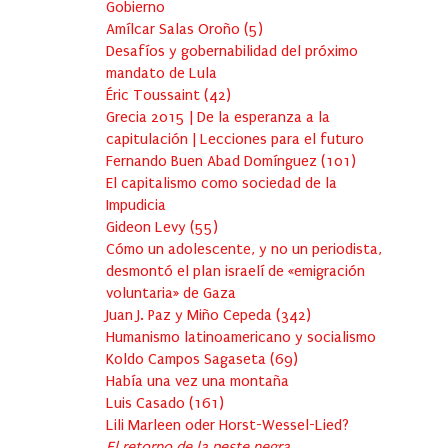
Gobierno
Amílcar Salas Oroño
(
5
)
Desafíos y gobernabilidad del próximo
mandato de Lula
Éric Toussaint
(
42
)
Grecia 2015 | De la esperanza a la
capitulación | Lecciones para el futuro
Fernando Buen Abad Domínguez
(
101
)
El capitalismo como sociedad de la
Impudicia
Gideon Levy
(
55
)
Cómo un adolescente, y no un periodista,
desmontó el plan israelí de «emigración
voluntaria» de Gaza
Juan J. Paz y Miño Cepeda
(
342
)
Humanismo latinoamericano y socialismo
Koldo Campos Sagaseta
(
69
)
Había una vez una montaña
Luis Casado
(
161
)
Lili Marleen oder Horst-Wessel-Lied?
El retorno de la peste negra…