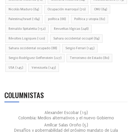
Nicolás Maduro
(64)
Ocupación marroquí
(70)
ONU
(64)
Palestina/Israel
(184)
política
(66)
Política y utopia
(62)
Reinaldo Spitaletta
(152)
Revueltas lógicas
(246)
Révoltes Logiques
(120)
Sahara occidental occupé
(64)
Sahara occidental ocupado
(88)
Sergio Ferrari
(145)
Sergio Rodríguez Gelfenstein
(227)
Terrorismo de Estado
(80)
USA
(145)
Venezuela
(143)
COLUMNISTAS
Alexander Escobar
(
19
)
Colombia: Medios alternativos y el nuevo Gobierno
Amílcar Salas Oroño
(
5
)
Desafíos y gobernabilidad del próximo mandato de Lula