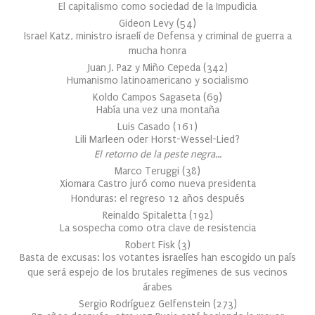
El capitalismo como sociedad de la Impudicia
Gideon Levy
(
54
)
Israel Katz, ministro israelí de Defensa y criminal de guerra a
mucha honra
Juan J. Paz y Miño Cepeda
(
342
)
Humanismo latinoamericano y socialismo
Koldo Campos Sagaseta
(
69
)
Había una vez una montaña
Luis Casado
(
161
)
Lili Marleen oder Horst-Wessel-Lied?
El retorno de la peste negra…
Marco Teruggi
(
38
)
Xiomara Castro juró como nueva presidenta
Honduras: el regreso 12 años después
Reinaldo Spitaletta
(
192
)
La sospecha como otra clave de resistencia
Robert Fisk
(
3
)
Basta de excusas: los votantes israelíes han escogido un país
que será espejo de los brutales regímenes de sus vecinos
árabes
Sergio Rodríguez Gelfenstein
(
273
)