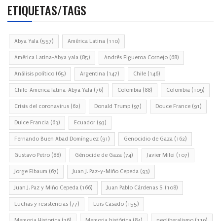
ETIQUETAS/TAGS
Abya Yala
(557)
América Latina
(110)
América Latina-Abya yala
(85)
Andrés Figueroa Cornejo
(68)
Análisis político
(65)
Argentina
(147)
Chile
(146)
Chile-America latina-Abya Yala
(76)
Colombia
(88)
Colombia
(109)
Crisis del coronavirus
(62)
Donald Trump
(97)
Douce France
(91)
Dulce Francia
(63)
Ecuador
(93)
Fernando Buen Abad Domínguez
(91)
Genocidio de Gaza
(162)
Gustavo Petro
(88)
Génocide de Gaza
(74)
Javier Milei
(107)
Jorge Elbaum
(67)
Juan J. Paz-y-Miño Cepeda
(93)
Juan J. Paz y Miño Cepeda
(166)
Juan Pablo Cárdenas S.
(108)
Luchas y resistencias
(77)
Luis Casado
(155)
Memoria Historica
(76)
Memoria histórica
(84)
neoliberalismo
(119)