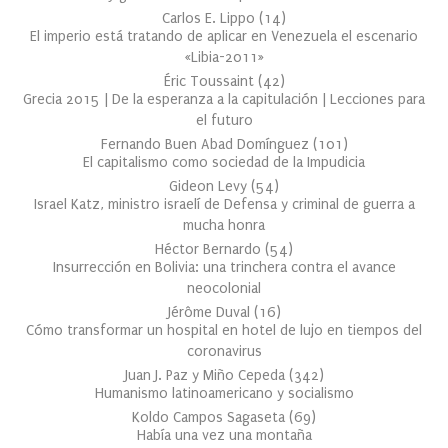
Carlos E. Lippo
(
14
)
El imperio está tratando de aplicar en Venezuela el escenario
«Libia-2011»
Éric Toussaint
(
42
)
Grecia 2015 | De la esperanza a la capitulación | Lecciones para
el futuro
Fernando Buen Abad Domínguez
(
101
)
El capitalismo como sociedad de la Impudicia
Gideon Levy
(
54
)
Israel Katz, ministro israelí de Defensa y criminal de guerra a
mucha honra
Héctor Bernardo
(
54
)
Insurrección en Bolivia: una trinchera contra el avance
neocolonial
Jérôme Duval
(
16
)
Cómo transformar un hospital en hotel de lujo en tiempos del
coronavirus
Juan J. Paz y Miño Cepeda
(
342
)
Humanismo latinoamericano y socialismo
Koldo Campos Sagaseta
(
69
)
Había una vez una montaña