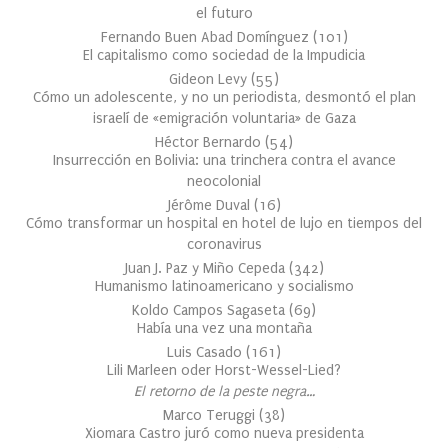
el futuro
Fernando Buen Abad Domínguez
(
101
)
El capitalismo como sociedad de la Impudicia
Gideon Levy
(
55
)
Cómo un adolescente, y no un periodista, desmontó el plan
israelí de «emigración voluntaria» de Gaza
Héctor Bernardo
(
54
)
Insurrección en Bolivia: una trinchera contra el avance
neocolonial
Jérôme Duval
(
16
)
Cómo transformar un hospital en hotel de lujo en tiempos del
coronavirus
Juan J. Paz y Miño Cepeda
(
342
)
Humanismo latinoamericano y socialismo
Koldo Campos Sagaseta
(
69
)
Había una vez una montaña
Luis Casado
(
161
)
Lili Marleen oder Horst-Wessel-Lied?
El retorno de la peste negra…
Marco Teruggi
(
38
)
Xiomara Castro juró como nueva presidenta