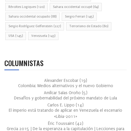
Révoltes Logiques
(120)
Sahara occidental occupé
(64)
Sahara occidental ocupado
(88)
Sergio Ferrari
(145)
Sergio Rodríguez Gelfenstein
(227)
Terrorismo de Estado
(80)
USA
(145)
Venezuela
(143)
COLUMNISTAS
Alexander Escobar
(
19
)
Colombia: Medios alternativos y el nuevo Gobierno
Amílcar Salas Oroño
(
5
)
Desafíos y gobernabilidad del próximo mandato de Lula
Carlos E. Lippo
(
14
)
El imperio está tratando de aplicar en Venezuela el escenario
«Libia-2011»
Éric Toussaint
(
42
)
Grecia 2015 | De la esperanza a la capitulación | Lecciones para