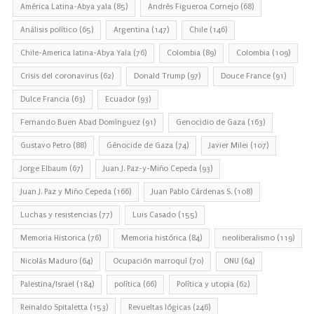
América Latina-Abya yala
(85)
Andrés Figueroa Cornejo
(68)
Análisis político
(65)
Argentina
(147)
Chile
(146)
Chile-America latina-Abya Yala
(76)
Colombia
(89)
Colombia
(109)
Crisis del coronavirus
(62)
Donald Trump
(97)
Douce France
(91)
Dulce Francia
(63)
Ecuador
(93)
Fernando Buen Abad Domínguez
(91)
Genocidio de Gaza
(163)
Gustavo Petro
(88)
Génocide de Gaza
(74)
Javier Milei
(107)
Jorge Elbaum
(67)
Juan J. Paz-y-Miño Cepeda
(93)
Juan J. Paz y Miño Cepeda
(166)
Juan Pablo Cárdenas S.
(108)
Luchas y resistencias
(77)
Luis Casado
(155)
Memoria Historica
(76)
Memoria histórica
(84)
neoliberalismo
(119)
Nicolás Maduro
(64)
Ocupación marroquí
(70)
ONU
(64)
Palestina/Israel
(184)
política
(66)
Política y utopia
(62)
Reinaldo Spitaletta
(153)
Revueltas lógicas
(246)