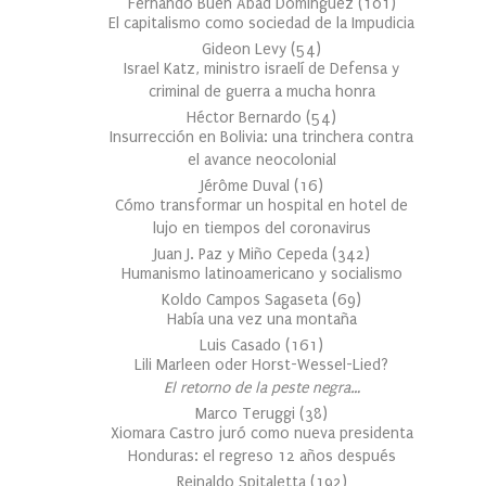
Fernando Buen Abad Domínguez
(
101
)
El capitalismo como sociedad de la Impudicia
Gideon Levy
(
54
)
Israel Katz, ministro israelí de Defensa y
criminal de guerra a mucha honra
Héctor Bernardo
(
54
)
Insurrección en Bolivia: una trinchera contra
el avance neocolonial
Jérôme Duval
(
16
)
Cómo transformar un hospital en hotel de
lujo en tiempos del coronavirus
Juan J. Paz y Miño Cepeda
(
342
)
Humanismo latinoamericano y socialismo
Koldo Campos Sagaseta
(
69
)
Había una vez una montaña
Luis Casado
(
161
)
Lili Marleen oder Horst-Wessel-Lied?
El retorno de la peste negra…
Marco Teruggi
(
38
)
Xiomara Castro juró como nueva presidenta
Honduras: el regreso 12 años después
Reinaldo Spitaletta
(
192
)