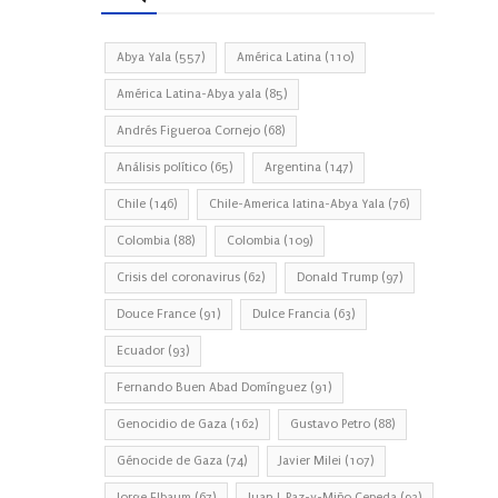
Abya Yala
(557)
América Latina
(110)
América Latina-Abya yala
(85)
Andrés Figueroa Cornejo
(68)
Análisis político
(65)
Argentina
(147)
Chile
(146)
Chile-America latina-Abya Yala
(76)
Colombia
(88)
Colombia
(109)
Crisis del coronavirus
(62)
Donald Trump
(97)
Douce France
(91)
Dulce Francia
(63)
Ecuador
(93)
Fernando Buen Abad Domínguez
(91)
Genocidio de Gaza
(162)
Gustavo Petro
(88)
Génocide de Gaza
(74)
Javier Milei
(107)
Jorge Elbaum
(67)
Juan J. Paz-y-Miño Cepeda
(93)