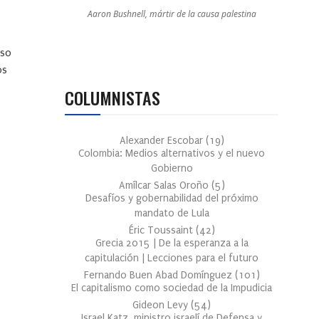
Aaron Bushnell, mártir de la causa palestina
aso
os
COLUMNISTAS
Alexander Escobar
(
19
)
Colombia: Medios alternativos y el nuevo
Gobierno
Amílcar Salas Oroño
(
5
)
Desafíos y gobernabilidad del próximo
mandato de Lula
Éric Toussaint
(
42
)
Grecia 2015 | De la esperanza a la
capitulación | Lecciones para el futuro
Fernando Buen Abad Domínguez
(
101
)
El capitalismo como sociedad de la Impudicia
Gideon Levy
(
54
)
Israel Katz, ministro israelí de Defensa y