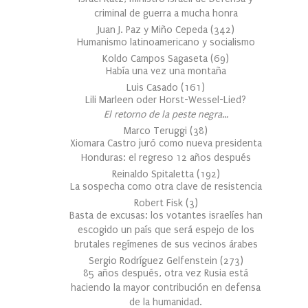
criminal de guerra a mucha honra
Juan J. Paz y Miño Cepeda
(
342
)
Humanismo latinoamericano y socialismo
Koldo Campos Sagaseta
(
69
)
Había una vez una montaña
Luis Casado
(
161
)
Lili Marleen oder Horst-Wessel-Lied?
El retorno de la peste negra…
Marco Teruggi
(
38
)
Xiomara Castro juró como nueva presidenta
Honduras: el regreso 12 años después
Reinaldo Spitaletta
(
192
)
La sospecha como otra clave de resistencia
Robert Fisk
(
3
)
Basta de excusas: los votantes israelíes han
escogido un país que será espejo de los
brutales regímenes de sus vecinos árabes
Sergio Rodríguez Gelfenstein
(
273
)
85 años después, otra vez Rusia está
haciendo la mayor contribución en defensa
de la humanidad.