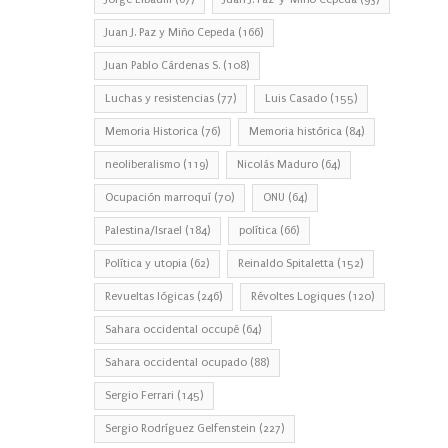
Juan J. Paz y Miño Cepeda
(166)
Juan Pablo Cárdenas S.
(108)
Luchas y resistencias
(77)
Luis Casado
(155)
Memoria Historica
(76)
Memoria histórica
(84)
neoliberalismo
(119)
Nicolás Maduro
(64)
Ocupación marroquí
(70)
ONU
(64)
Palestina/Israel
(184)
política
(66)
Política y utopia
(62)
Reinaldo Spitaletta
(152)
Revueltas lógicas
(246)
Révoltes Logiques
(120)
Sahara occidental occupé
(64)
Sahara occidental ocupado
(88)
Sergio Ferrari
(145)
Sergio Rodríguez Gelfenstein
(227)