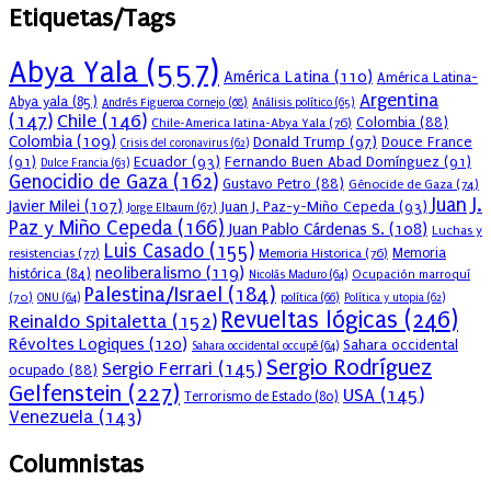
Etiquetas/Tags
Abya Yala
(557)
América Latina
(110)
América Latina-
Argentina
Abya yala
(85)
Andrés Figueroa Cornejo
(68)
Análisis político
(65)
(147)
Chile
(146)
Colombia
(88)
Chile-America latina-Abya Yala
(76)
Colombia
(109)
Donald Trump
(97)
Douce France
Crisis del coronavirus
(62)
(91)
Ecuador
(93)
Fernando Buen Abad Domínguez
(91)
Dulce Francia
(63)
Genocidio de Gaza
(162)
Gustavo Petro
(88)
Génocide de Gaza
(74)
Juan J.
Javier Milei
(107)
Juan J. Paz-y-Miño Cepeda
(93)
Jorge Elbaum
(67)
Paz y Miño Cepeda
(166)
Juan Pablo Cárdenas S.
(108)
Luchas y
Luis Casado
(155)
resistencias
(77)
Memoria Historica
(76)
Memoria
neoliberalismo
(119)
histórica
(84)
Ocupación marroquí
Nicolás Maduro
(64)
Palestina/Israel
(184)
(70)
política
(66)
ONU
(64)
Política y utopia
(62)
Revueltas lógicas
(246)
Reinaldo Spitaletta
(152)
Révoltes Logiques
(120)
Sahara occidental
Sahara occidental occupé
(64)
Sergio Rodríguez
Sergio Ferrari
(145)
ocupado
(88)
Gelfenstein
(227)
USA
(145)
Terrorismo de Estado
(80)
Venezuela
(143)
Columnistas