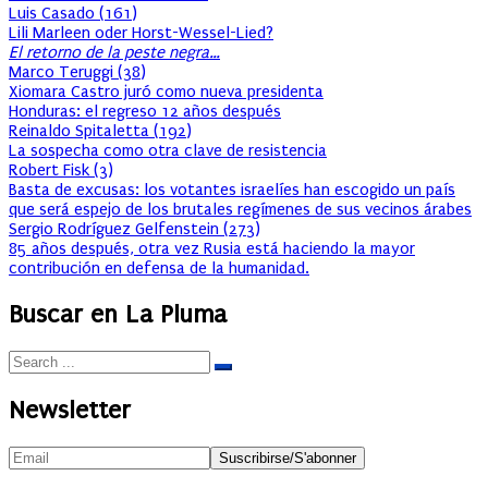
Luis Casado
(
161
)
Lili Marleen oder Horst-Wessel-Lied?
El retorno de la peste negra…
Marco Teruggi
(
38
)
Xiomara Castro juró como nueva presidenta
Honduras: el regreso 12 años después
Reinaldo Spitaletta
(
192
)
La sospecha como otra clave de resistencia
Robert Fisk
(
3
)
Basta de excusas: los votantes israelíes han escogido un país
que será espejo de los brutales regímenes de sus vecinos árabes
Sergio Rodríguez Gelfenstein
(
273
)
85 años después, otra vez Rusia está haciendo la mayor
contribución en defensa de la humanidad.
Buscar en La Pluma
Newsletter