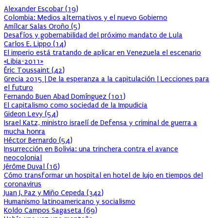
Alexander Escobar
(
19
)
Colombia: Medios alternativos y el nuevo Gobierno
Amílcar Salas Oroño
(
5
)
Desafíos y gobernabilidad del próximo mandato de Lula
Carlos E. Lippo
(
14
)
El imperio está tratando de aplicar en Venezuela el escenario
«Libia-2011»
Éric Toussaint
(
42
)
Grecia 2015 | De la esperanza a la capitulación | Lecciones para
el futuro
Fernando Buen Abad Domínguez
(
101
)
El capitalismo como sociedad de la Impudicia
Gideon Levy
(
54
)
Israel Katz, ministro israelí de Defensa y criminal de guerra a
mucha honra
Héctor Bernardo
(
54
)
Insurrección en Bolivia: una trinchera contra el avance
neocolonial
Jérôme Duval
(
16
)
Cómo transformar un hospital en hotel de lujo en tiempos del
coronavirus
Juan J. Paz y Miño Cepeda
(
342
)
Humanismo latinoamericano y socialismo
Koldo Campos Sagaseta
(
69
)