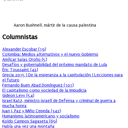
Aaron Bushnell, mártir de la causa palestina
Columnistas
Alexander Escobar
(
19
)
Colombia: Medios alternativos y el nuevo Gobierno
Amílcar Salas Oroño
(
5
)
Desafíos y gobernabilidad del próximo mandato de Lula
Éric Toussaint
(
42
)
Grecia 2015 | De la esperanza a la capitulación | Lecciones para
el futuro
Fernando Buen Abad Domínguez
(
101
)
El capitalismo como sociedad de la Impudicia
Gideon Levy
(
54
)
Israel Katz, ministro israelí de Defensa y criminal de guerra a
mucha honra
Juan J. Paz y Miño Cepeda
(
342
)
Humanismo latinoamericano y socialismo
Koldo Campos Sagaseta
(
69
)
Había una vez una montaña