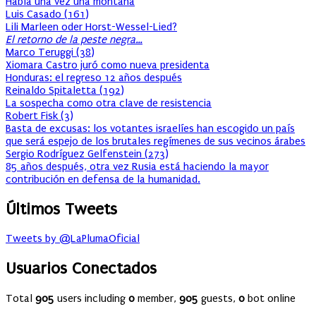
Había una vez una montaña
Luis Casado
(
161
)
Lili Marleen oder Horst-Wessel-Lied?
El retorno de la peste negra…
Marco Teruggi
(
38
)
Xiomara Castro juró como nueva presidenta
Honduras: el regreso 12 años después
Reinaldo Spitaletta
(
192
)
La sospecha como otra clave de resistencia
Robert Fisk
(
3
)
Basta de excusas: los votantes israelíes han escogido un país
que será espejo de los brutales regímenes de sus vecinos árabes
Sergio Rodríguez Gelfenstein
(
273
)
85 años después, otra vez Rusia está haciendo la mayor
contribución en defensa de la humanidad.
Últimos Tweets
Tweets by @LaPlumaOficial
Usuarios Conectados
Total
905
users including
0
member,
905
guests,
0
bot online