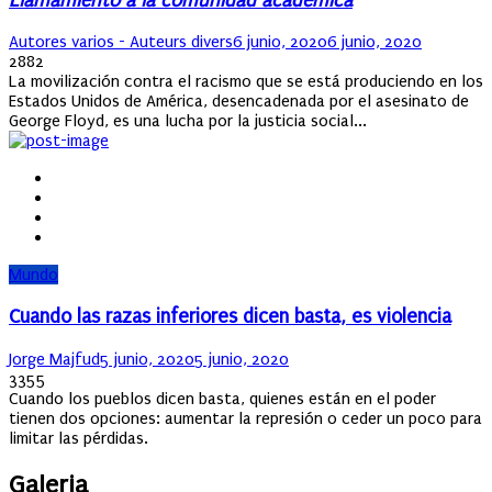
Llamamiento a la comunidad académica
Author
Posted
Autores varios - Auteurs divers
6 junio, 2020
6 junio, 2020
on
2882
La movilización contra el racismo que se está produciendo en los
Estados Unidos de América, desencadenada por el asesinato de
George Floyd, es una lucha por la justicia social...
Mundo
Cuando las razas inferiores dicen basta, es violencia
Author
Posted
Jorge Majfud
5 junio, 2020
5 junio, 2020
on
3355
Cuando los pueblos dicen basta, quienes están en el poder
tienen dos opciones: aumentar la represión o ceder un poco para
limitar las pérdidas.
Galeria