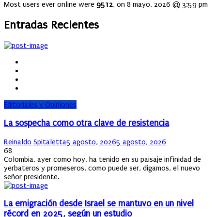
Most users ever online were
9512
, on 8 mayo, 2026 @ 3:59 pm
Entradas Recientes
Editoriales y Opiniones
La sospecha como otra clave de resistencia
Author
Posted
Reinaldo Spitaletta
5 agosto, 2026
5 agosto, 2026
on
68
Colombia, ayer como hoy, ha tenido en su paisaje infinidad de
yerbateros y promeseros, como puede ser, digamos, el nuevo
señor presidente.
La emigración desde Israel se mantuvo en un nivel
récord en 2025, según un estudio