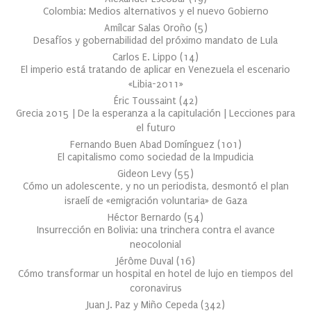
Colombia: Medios alternativos y el nuevo Gobierno
Amílcar Salas Oroño
(
5
)
Desafíos y gobernabilidad del próximo mandato de Lula
Carlos E. Lippo
(
14
)
El imperio está tratando de aplicar en Venezuela el escenario
«Libia-2011»
Éric Toussaint
(
42
)
Grecia 2015 | De la esperanza a la capitulación | Lecciones para
el futuro
Fernando Buen Abad Domínguez
(
101
)
El capitalismo como sociedad de la Impudicia
Gideon Levy
(
55
)
Cómo un adolescente, y no un periodista, desmontó el plan
israelí de «emigración voluntaria» de Gaza
Héctor Bernardo
(
54
)
Insurrección en Bolivia: una trinchera contra el avance
neocolonial
Jérôme Duval
(
16
)
Cómo transformar un hospital en hotel de lujo en tiempos del
coronavirus
Juan J. Paz y Miño Cepeda
(
342
)