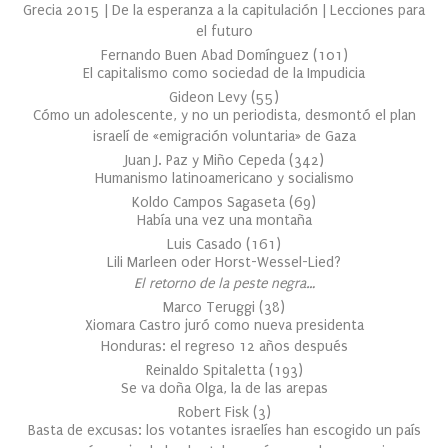
Grecia 2015 | De la esperanza a la capitulación | Lecciones para
el futuro
Fernando Buen Abad Domínguez
(
101
)
El capitalismo como sociedad de la Impudicia
Gideon Levy
(
55
)
Cómo un adolescente, y no un periodista, desmontó el plan
israelí de «emigración voluntaria» de Gaza
Juan J. Paz y Miño Cepeda
(
342
)
Humanismo latinoamericano y socialismo
Koldo Campos Sagaseta
(
69
)
Había una vez una montaña
Luis Casado
(
161
)
Lili Marleen oder Horst-Wessel-Lied?
El retorno de la peste negra…
Marco Teruggi
(
38
)
Xiomara Castro juró como nueva presidenta
Honduras: el regreso 12 años después
Reinaldo Spitaletta
(
193
)
Se va doña Olga, la de las arepas
Robert Fisk
(
3
)
Basta de excusas: los votantes israelíes han escogido un país