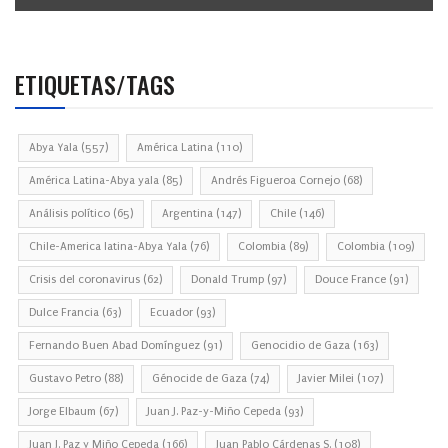
ETIQUETAS/TAGS
Abya Yala
(557)
América Latina
(110)
América Latina-Abya yala
(85)
Andrés Figueroa Cornejo
(68)
Análisis político
(65)
Argentina
(147)
Chile
(146)
Chile-America latina-Abya Yala
(76)
Colombia
(89)
Colombia
(109)
Crisis del coronavirus
(62)
Donald Trump
(97)
Douce France
(91)
Dulce Francia
(63)
Ecuador
(93)
Fernando Buen Abad Domínguez
(91)
Genocidio de Gaza
(163)
Gustavo Petro
(88)
Génocide de Gaza
(74)
Javier Milei
(107)
Jorge Elbaum
(67)
Juan J. Paz-y-Miño Cepeda
(93)
Juan J. Paz y Miño Cepeda
(166)
Juan Pablo Cárdenas S.
(108)