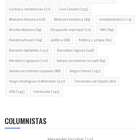
Luchas y resistencias
(77)
Luis Casado
(155)
Memoria Historica
(76)
Memoria histórica
(84)
neoliberalismo
(119)
Nicolás Maduro
(64)
Ocupación marroquí
(70)
ONU
(64)
Palestina/Israel
(184)
política
(66)
Política y utopia
(62)
Reinaldo Spitaletta
(153)
Revueltas lógicas
(246)
Révoltes Logiques
(120)
Sahara occidental occupé
(64)
Sahara occidental ocupado
(88)
Sergio Ferrari
(145)
Sergio Rodríguez Gelfenstein
(227)
Terrorismo de Estado
(80)
USA
(145)
Venezuela
(143)
COLUMNISTAS
Alexander Escobar
(
19
)