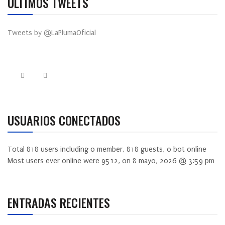
ÚLTIMOS TWEETS
Tweets by @LaPlumaOficial
USUARIOS CONECTADOS
Total
818
users including
0
member,
818
guests,
0
bot online
Most users ever online were
9512
, on 8 mayo, 2026 @ 3:59 pm
ENTRADAS RECIENTES