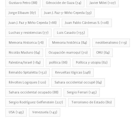
Gustavo Petro
(88)
Génocide de Gaza
(74)
Javier Milei
(107)
Jorge Elbaum
(67)
Juan J. Paz-y-Miño Cepeda
(93)
Juan J. Paz y Miño Cepeda
(166)
Juan Pablo Cárdenas S.
(108)
Luchas y resistencias
(77)
Luis Casado
(155)
Memoria Historica
(76)
Memoria histórica
(84)
neoliberalismo
(119)
Nicolás Maduro
(64)
Ocupación marroquí
(70)
ONU
(64)
Palestina/Israel
(184)
política
(66)
Política y utopia
(62)
Reinaldo Spitaletta
(152)
Revueltas lógicas
(246)
Révoltes Logiques
(120)
Sahara occidental occupé
(64)
Sahara occidental ocupado
(88)
Sergio Ferrari
(145)
Sergio Rodríguez Gelfenstein
(227)
Terrorismo de Estado
(80)
USA
(145)
Venezuela
(143)