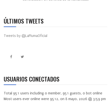
ÚLTIMOS TWEETS
Tweets by @LaPlumaOficial
USUARIOS CONECTADOS
Total
951
users including
0
member,
951
guests,
0
bot online
Most users ever online were
9512
, on 8 mayo, 2026 @ 3:59 pm