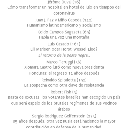
Jérôme Duval
(
16
)
Cómo transformar un hospital en hotel de lujo en tiempos del
coronavirus
Juan J. Paz y Miño Cepeda
(
342
)
Humanismo latinoamericano y socialismo
Koldo Campos Sagaseta
(
69
)
Había una vez una montaña
Luis Casado
(
161
)
Lili Marleen oder Horst-Wessel-Lied?
El retorno de la peste negra…
Marco Teruggi
(
38
)
Xiomara Castro juró como nueva presidenta
Honduras: el regreso 12 años después
Reinaldo Spitaletta
(
192
)
La sospecha como otra clave de resistencia
Robert Fisk
(
3
)
Basta de excusas: los votantes israelíes han escogido un país
que será espejo de los brutales regímenes de sus vecinos
árabes
Sergio Rodríguez Gelfenstein
(
273
)
85 años después, otra vez Rusia está haciendo la mayor
contribución en defensa de la humanidad.