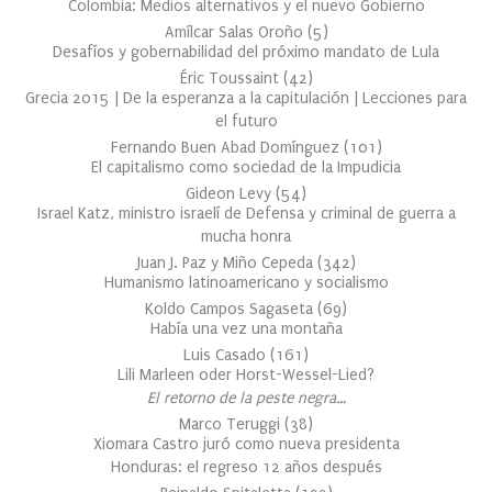
Colombia: Medios alternativos y el nuevo Gobierno
Amílcar Salas Oroño
(
5
)
Desafíos y gobernabilidad del próximo mandato de Lula
Éric Toussaint
(
42
)
Grecia 2015 | De la esperanza a la capitulación | Lecciones para
el futuro
Fernando Buen Abad Domínguez
(
101
)
El capitalismo como sociedad de la Impudicia
Gideon Levy
(
54
)
Israel Katz, ministro israelí de Defensa y criminal de guerra a
mucha honra
Juan J. Paz y Miño Cepeda
(
342
)
Humanismo latinoamericano y socialismo
Koldo Campos Sagaseta
(
69
)
Había una vez una montaña
Luis Casado
(
161
)
Lili Marleen oder Horst-Wessel-Lied?
El retorno de la peste negra…
Marco Teruggi
(
38
)
Xiomara Castro juró como nueva presidenta
Honduras: el regreso 12 años después