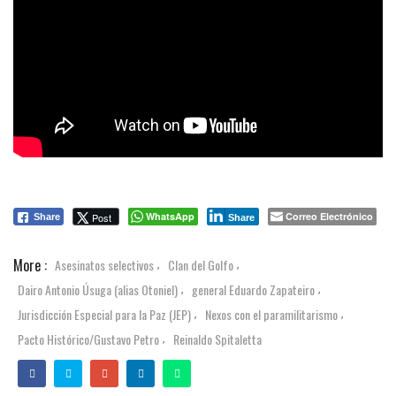
WhatsApp
Correo Electrónico
Post
Share
Share
More :
Asesinatos selectivos
Clan del Golfo
,
,
Dairo Antonio Úsuga (alias Otoniel)
general Eduardo Zapateiro
,
,
Jurisdicción Especial para la Paz (JEP)
Nexos con el paramilitarismo
,
,
Pacto Histórico/Gustavo Petro
Reinaldo Spitaletta
,