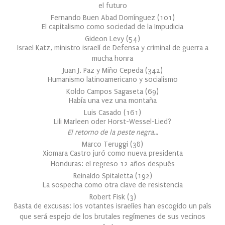
el futuro
Fernando Buen Abad Domínguez
(
101
)
El capitalismo como sociedad de la Impudicia
Gideon Levy
(
54
)
Israel Katz, ministro israelí de Defensa y criminal de guerra a
mucha honra
Juan J. Paz y Miño Cepeda
(
342
)
Humanismo latinoamericano y socialismo
Koldo Campos Sagaseta
(
69
)
Había una vez una montaña
Luis Casado
(
161
)
Lili Marleen oder Horst-Wessel-Lied?
El retorno de la peste negra…
Marco Teruggi
(
38
)
Xiomara Castro juró como nueva presidenta
Honduras: el regreso 12 años después
Reinaldo Spitaletta
(
192
)
La sospecha como otra clave de resistencia
Robert Fisk
(
3
)
Basta de excusas: los votantes israelíes han escogido un país
que será espejo de los brutales regímenes de sus vecinos