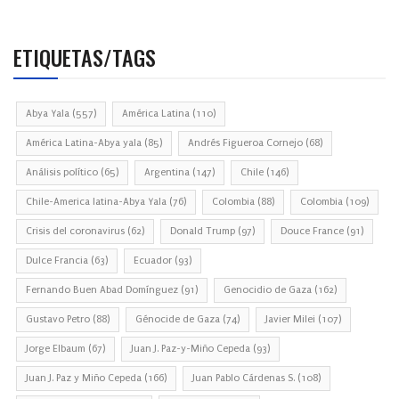
ETIQUETAS/TAGS
Abya Yala
(557)
América Latina
(110)
América Latina-Abya yala
(85)
Andrés Figueroa Cornejo
(68)
Análisis político
(65)
Argentina
(147)
Chile
(146)
Chile-America latina-Abya Yala
(76)
Colombia
(88)
Colombia
(109)
Crisis del coronavirus
(62)
Donald Trump
(97)
Douce France
(91)
Dulce Francia
(63)
Ecuador
(93)
Fernando Buen Abad Domínguez
(91)
Genocidio de Gaza
(162)
Gustavo Petro
(88)
Génocide de Gaza
(74)
Javier Milei
(107)
Jorge Elbaum
(67)
Juan J. Paz-y-Miño Cepeda
(93)
Juan J. Paz y Miño Cepeda
(166)
Juan Pablo Cárdenas S.
(108)