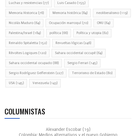
Luchas y resistencias
(77)
Luis Casado
(155)
Memoria Historica
(76)
Memoria histórica
(84)
neoliberalismo
(119)
Nicolás Maduro
(64)
Ocupación marroquí
(70)
ONU
(64)
Palestina/Israel
(184)
política
(66)
Política y utopia
(62)
Reinaldo Spitaletta
(152)
Revueltas lógicas
(246)
Révoltes Logiques
(120)
Sahara occidental occupé
(64)
Sahara occidental ocupado
(88)
Sergio Ferrari
(145)
Sergio Rodríguez Gelfenstein
(227)
Terrorismo de Estado
(80)
USA
(145)
Venezuela
(143)
COLUMNISTAS
Alexander Escobar
(
19
)
Colombia: Medios alternativos y el nuevo Gobierno