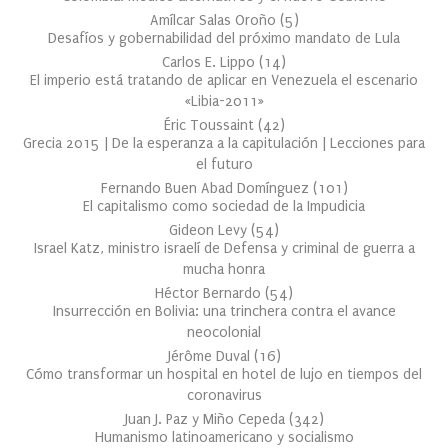
Amílcar Salas Oroño
(
5
)
Desafíos y gobernabilidad del próximo mandato de Lula
Carlos E. Lippo
(
14
)
El imperio está tratando de aplicar en Venezuela el escenario
«Libia-2011»
Éric Toussaint
(
42
)
Grecia 2015 | De la esperanza a la capitulación | Lecciones para
el futuro
Fernando Buen Abad Domínguez
(
101
)
El capitalismo como sociedad de la Impudicia
Gideon Levy
(
54
)
Israel Katz, ministro israelí de Defensa y criminal de guerra a
mucha honra
Héctor Bernardo
(
54
)
Insurrección en Bolivia: una trinchera contra el avance
neocolonial
Jérôme Duval
(
16
)
Cómo transformar un hospital en hotel de lujo en tiempos del
coronavirus
Juan J. Paz y Miño Cepeda
(
342
)
Humanismo latinoamericano y socialismo