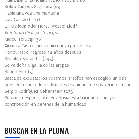
Humanismo latinoamericano y socialismo
Koldo Campos Sagaseta
(
69
)
Había una vez una montaña
Luis Casado
(
161
)
Lili Marleen oder Horst-Wessel-Lied?
El retorno de la peste negra…
Marco Teruggi
(
38
)
Xiomara Castro juró como nueva presidenta
Honduras: el regreso 12 años después
Reinaldo Spitaletta
(
193
)
Se va doña Olga, la de las arepas
Robert Fisk
(
3
)
Basta de excusas: los votantes israelíes han escogido un país
que será espejo de los brutales regímenes de sus vecinos árabes
Sergio Rodríguez Gelfenstein
(
273
)
85 años después, otra vez Rusia está haciendo la mayor
contribución en defensa de la humanidad.
BUSCAR EN LA PLUMA