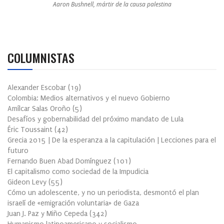
Aaron Bushnell, mártir de la causa palestina
COLUMNISTAS
Alexander Escobar
(
19
)
Colombia: Medios alternativos y el nuevo Gobierno
Amílcar Salas Oroño
(
5
)
Desafíos y gobernabilidad del próximo mandato de Lula
Éric Toussaint
(
42
)
Grecia 2015 | De la esperanza a la capitulación | Lecciones para el
futuro
Fernando Buen Abad Domínguez
(
101
)
El capitalismo como sociedad de la Impudicia
Gideon Levy
(
55
)
Cómo un adolescente, y no un periodista, desmontó el plan
israelí de «emigración voluntaria» de Gaza
Juan J. Paz y Miño Cepeda
(
342
)