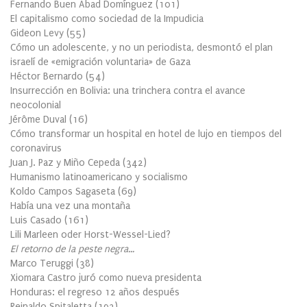
Fernando Buen Abad Domínguez
(
101
)
El capitalismo como sociedad de la Impudicia
Gideon Levy
(
55
)
Cómo un adolescente, y no un periodista, desmontó el plan
israelí de «emigración voluntaria» de Gaza
Héctor Bernardo
(
54
)
Insurrección en Bolivia: una trinchera contra el avance
neocolonial
Jérôme Duval
(
16
)
Cómo transformar un hospital en hotel de lujo en tiempos del
coronavirus
Juan J. Paz y Miño Cepeda
(
342
)
Humanismo latinoamericano y socialismo
Koldo Campos Sagaseta
(
69
)
Había una vez una montaña
Luis Casado
(
161
)
Lili Marleen oder Horst-Wessel-Lied?
El retorno de la peste negra…
Marco Teruggi
(
38
)
Xiomara Castro juró como nueva presidenta
Honduras: el regreso 12 años después
Reinaldo Spitaletta
(
193
)