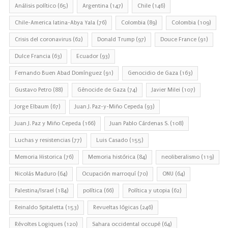
Análisis político
(65)
Argentina
(147)
Chile
(146)
Chile-America latina-Abya Yala
(76)
Colombia
(89)
Colombia
(109)
Crisis del coronavirus
(62)
Donald Trump
(97)
Douce France
(91)
Dulce Francia
(63)
Ecuador
(93)
Fernando Buen Abad Domínguez
(91)
Genocidio de Gaza
(163)
Gustavo Petro
(88)
Génocide de Gaza
(74)
Javier Milei
(107)
Jorge Elbaum
(67)
Juan J. Paz-y-Miño Cepeda
(93)
Juan J. Paz y Miño Cepeda
(166)
Juan Pablo Cárdenas S.
(108)
Luchas y resistencias
(77)
Luis Casado
(155)
Memoria Historica
(76)
Memoria histórica
(84)
neoliberalismo
(119)
Nicolás Maduro
(64)
Ocupación marroquí
(70)
ONU
(64)
Palestina/Israel
(184)
política
(66)
Política y utopia
(62)
Reinaldo Spitaletta
(153)
Revueltas lógicas
(246)
Révoltes Logiques
(120)
Sahara occidental occupé
(64)