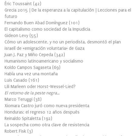
Éric Toussaint
(
42
)
Grecia 2015 | De la esperanza a la capitulación | Lecciones para el
futuro
Fernando Buen Abad Domínguez
(
101
)
El capitalismo como sociedad de la Impudicia
Gideon Levy
(
55
)
Cómo un adolescente, y no un periodista, desmontó el plan
israelí de «emigración voluntaria» de Gaza
Juan J. Paz y Miño Cepeda
(
342
)
Humanismo latinoamericano y socialismo
Koldo Campos Sagaseta
(
69
)
Había una vez una montaña
Luis Casado
(
161
)
Lili Marleen oder Horst-Wessel-Lied?
El retorno de la peste negra…
Marco Teruggi
(
38
)
Xiomara Castro juró como nueva presidenta
Honduras: el regreso 12 años después
Reinaldo Spitaletta
(
192
)
La sospecha como otra clave de resistencia
Robert Fisk
(
3
)