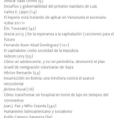
Amílcar Salas Oroño
(
5
)
Desafíos y gobernabilidad del próximo mandato de Lula
Carlos E. Lippo
(
14
)
El imperio está tratando de aplicar en Venezuela el escenario
«Libia-2011»
Éric Toussaint
(
42
)
Grecia 2015 | De la esperanza a la capitulación | Lecciones para el
futuro
Fernando Buen Abad Domínguez
(
101
)
El capitalismo como sociedad de la Impudicia
Gideon Levy
(
55
)
Cómo un adolescente, y no un periodista, desmontó el plan
israelí de «emigración voluntaria» de Gaza
Héctor Bernardo
(
54
)
Insurrección en Bolivia: una trinchera contra el avance
neocolonial
Jérôme Duval
(
16
)
Cómo transformar un hospital en hotel de lujo en tiempos del
coronavirus
Juan J. Paz y Miño Cepeda
(
342
)
Humanismo latinoamericano y socialismo
Koldo Campos Sagaseta
(
69
)