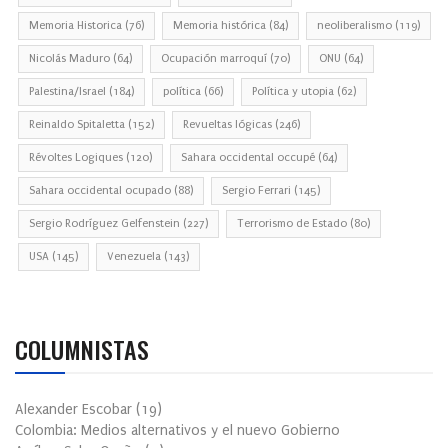
Memoria Historica
(76)
Memoria histórica
(84)
neoliberalismo
(119)
Nicolás Maduro
(64)
Ocupación marroquí
(70)
ONU
(64)
Palestina/Israel
(184)
política
(66)
Política y utopia
(62)
Reinaldo Spitaletta
(152)
Revueltas lógicas
(246)
Révoltes Logiques
(120)
Sahara occidental occupé
(64)
Sahara occidental ocupado
(88)
Sergio Ferrari
(145)
Sergio Rodríguez Gelfenstein
(227)
Terrorismo de Estado
(80)
USA
(145)
Venezuela
(143)
COLUMNISTAS
Alexander Escobar
(
19
)
Colombia: Medios alternativos y el nuevo Gobierno