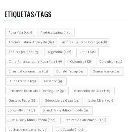
ETIQUETAS/TAGS
Abya Yala
(557)
América Latina
(110)
América Latina-Abya yala
(85)
Andrés Figueroa Cornejo
(68)
Análisis político
(65)
Argentina
(147)
Chile
(146)
Chile-America latina-Abya Yala
(76)
Colombia
(88)
Colombia
(109)
Crisis del coronavirus
(62)
Donald Trump
(97)
Douce France
(91)
Dulce Francia
(63)
Ecuador
(93)
Fernando Buen Abad Domínguez
(91)
Genocidio de Gaza
(163)
Gustavo Petro
(88)
Génocide de Gaza
(74)
Javier Milei
(107)
Jorge Elbaum
(67)
Juan J. Paz-y-Miño Cepeda
(93)
Juan J. Paz y Miño Cepeda
(166)
Juan Pablo Cárdenas S.
(108)
Luchas y resistencias
(77)
Luis Casado
(155)