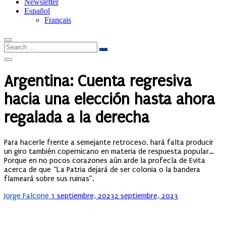
Newsletter
Español
Français
Argentina: Cuenta regresiva
hacia una elección hasta ahora
regalada a la derecha
Para hacerle frente a semejante retroceso, hará falta producir
un giro también copernicano en materia de respuesta popular…
Porque en no pocos corazones aún arde la profecía de Evita
acerca de que “La Patria dejará de ser colonia o la bandera
flameará sobre sus ruinas”.
Posted
Jorge Falcone
1 septiembre, 2023
2 septiembre, 2023
on